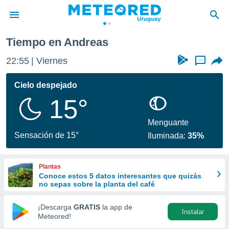
Tiempo en Andreas
privacidad
22:55
Viernes
...
o de
om.uy
com.uy) ha
Cielo despejado
ado por
15°
es para
ue la
 que se
Menguante
e calidad.
Sensación de 15°
Iluminada:
35%
eder a este
ediante las
opciones:
Plantas
Conoce estos 5 datos interesantes que quizás
ookies y
no sepas sobre la planta del café
e forma
¡Descarga
GRATIS
la app de
Instalar
d digital
Meteored!
ada, basada