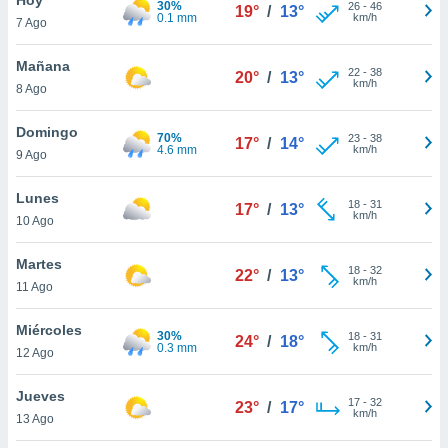
30%
ublicidad y
26
-
46
19°
/
13°
0.1 mm
km/h
7 Ago
do en
 mismo.
Mañana
22
-
38
20°
/
13°
sultar más
km/h
8 Ago
 en nuestra
 Cookies
y
Domingo
70%
23
-
38
ualquier
17°
/
14°
4.6 mm
km/h
9 Ago
ento
 botón
Lunes
18
-
31
17°
/
13°
ación de
km/h
10 Ago
kies
 disponible
Martes
18
-
32
e nuestra
22°
/
13°
km/h
11 Ago
.
Miércoles
IVAMENTE,
30%
18
-
31
24°
/
18°
0.3 mm
km/h
12 Ago
as
Jueves
17
-
32
23°
/
17°
 a cookies
km/h
13 Ago
 no aceptar