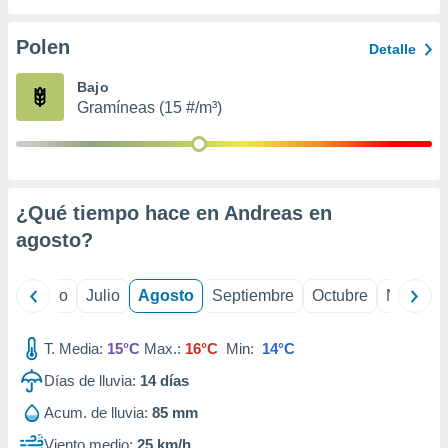
ados con el
 seleccionar
o.
Polen
Detalle
calización
Bajo
precisa e
Gramíneas (15 #/m³)
ión mediante
, publicidad
dos,
 publicidad
¿Qué tiempo hace en Andreas en
,
agosto
?
ón de
 desarrollo
s.
yo
Junio
Julio
Agosto
Septiembre
Octubre
Noviemb
tros 1199
ios
T. Media:
15°C
Max.:
16°C
Min:
14°C
Días de lluvia:
14
días
Acum. de lluvia:
85 mm
Viento medio:
25 km/h