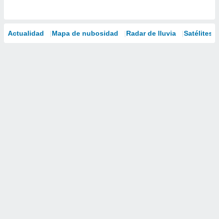
Actualidad
Mapa de nubosidad
Radar de lluvia
Satélites