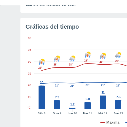
Luz diurna restante
8h 30m
Gráficas del tiempo
40
35
29°
29°
30
29°
28°
28°
26°
25
20
20
21°
21°
21°
21°
21°
21°
11
7.5
15
7.3
5.8
1.2
°C
Sáb
8
Dom
9
Lun
10
Mar
11
Mié
12
Jue
13
Máxima