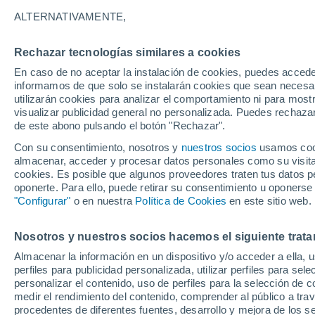
24°
ALTERNATIVAMENTE,
Rechazar tecnologías similares a cookies
40%
En caso de no aceptar la instalación de cookies, puedes accede
Sensación de 23°
1.1 mm
informamos de que solo se instalarán cookies que sean necesari
utilizarán cookies para analizar el comportamiento ni para most
visualizar publicidad general no personalizada. Puedes rechazar
de este abono pulsando el botón "Rechazar".
Astronomía
Los seis miradores imprescindibles para vivir
Con su consentimiento, nosotros y
nuestros socios
usamos cooki
eclipse solar total del 12 de agosto en Españ
almacenar, acceder y procesar datos personales como su visita e
cookies. Es posible que algunos proveedores traten tus datos pe
Tiempo 1 - 7 días
Actualidad
Mapa de lluvia
Radar
oponerte. Para ello, puede retirar su consentimiento u oponerse
"Configurar"
o en nuestra
Política de Cookies
en este sitio web.
Nosotros y nuestros socios hacemos el siguiente trata
Mañana
Lunes
Hoy
Almacenar la información en un dispositivo y/o acceder a ella, 
9 Ago
10 Ago
8 Ago
perfiles para publicidad personalizada, utilizar perfiles para sele
personalizar el contenido, uso de perfiles para la selección de c
medir el rendimiento del contenido, comprender al público a tra
procedentes de diferentes fuentes, desarrollo y mejora de los se
90%
70%
90%