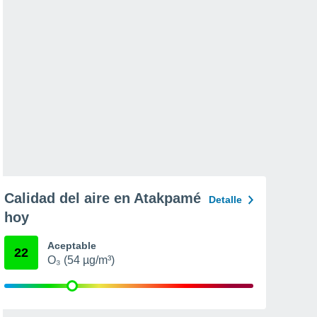
Calidad del aire en Atakpamé
Detalle
hoy
Aceptable
22
O₃ (54 µg/m³)