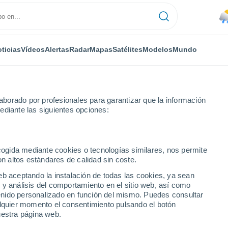
ticias
Vídeos
Alertas
Radar
Mapas
Satélites
Modelos
Mundo
borado por profesionales para garantizar que la información
ediante las siguientes opciones:
ecogida mediante cookies o tecnologías similares, nos permite
on altos estándares de calidad sin coste.
eb aceptando la instalación de todas las cookies, ya sean
 y análisis del comportamiento en el sitio web, así como
...
ntenido personalizado en función del mismo. Puedes consultar
alquier momento el consentimiento pulsando el botón
Por hora
uestra página web.
Lluvias débiles en las próximas
horas