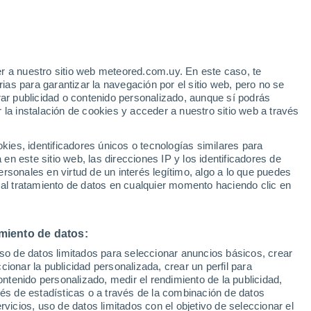
r a nuestro sitio web meteored.com.uy. En este caso, te
as para garantizar la navegación por el sitio web, pero no se
rar publicidad o contenido personalizado, aunque sí podrás
 la instalación de cookies y acceder a nuestro sitio web a través
 el
es, identificadores únicos o tecnologías similares para
a
n este sitio web, las direcciones IP y los identificadores de
rsonales en virtud de un interés legítimo, algo a lo que puedes
 de lluvia
Satélites
Modelos
 al tratamiento de datos en cualquier momento haciendo clic en
miento de datos:
Martes
Miércoles
Jueves
Viernes
uso de datos limitados para seleccionar anuncios básicos, crear
11 Ago
12 Ago
13 Ago
14 Ago
ccionar la publicidad personalizada, crear un perfil para
ontenido personalizado, medir el rendimiento de la publicidad,
vés de estadísticas o a través de la combinación de datos
rvicios, uso de datos limitados con el objetivo de seleccionar el
90%
90%
90%
90%