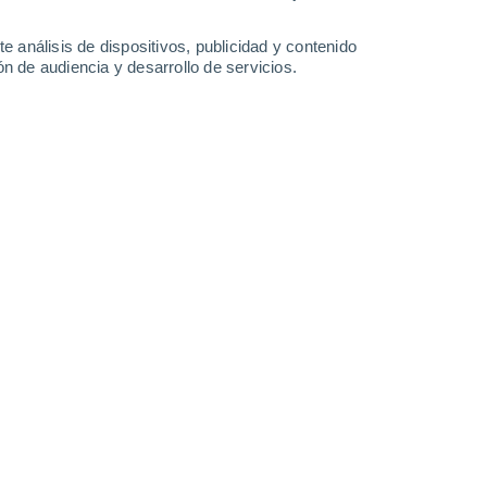
5.8 mm
11 mm
7.5 mm
6.8 mm
29°
/
21°
29°
/
21°
29°
/
21°
27°
/
21°
e análisis de dispositivos, publicidad y contenido
n de audiencia y desarrollo de servicios.
-
20
km/h
7
-
23
km/h
8
-
25
km/h
9
-
25
km/h
o
Sur
5 Medio
6
-
23 km/h
FPS:
6-10
Sur
7 Alto
4
-
21 km/h
FPS:
15-25
Suroeste
7 Alto
6
-
20 km/h
FPS:
15-25
Suroeste
8 ¡Muy Alto!
5
-
21 km/h
FPS:
25-50