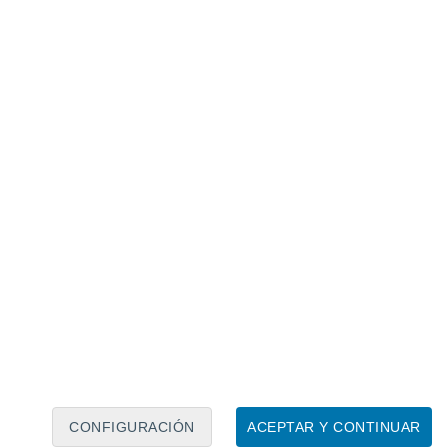
Calendario lunar
Lun
Mar
Mié
Jue
Vie
Sáb
Dom
8
9
10
11
12
13
14
15
16
17
18
19
20
21
CONFIGURACIÓN
ACEPTAR Y CONTINUAR