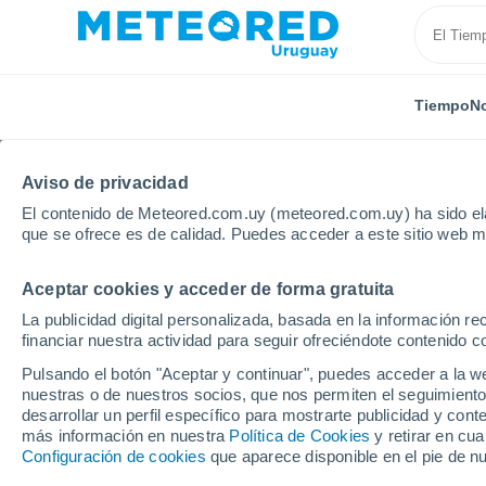
Tiempo
No
Aviso de privacidad
El contenido de Meteored.com.uy (meteored.com.uy) ha sido ela
que se ofrece es de calidad. Puedes acceder a este sitio web m
Aceptar cookies y acceder de forma gratuita
Inicio
Togo
Atakpamé
La publicidad digital personalizada, basada en la información r
financiar nuestra actividad para seguir ofreciéndote contenido c
Tiempo en Atakpamé
Pulsando el botón "Aceptar y continuar", puedes acceder a la w
nuestras o de nuestros socios, que nos permiten el seguimiento
10:05
Sábado
desarrollar un perfil específico para mostrarte publicidad y co
más información en nuestra
Política de Cookies
y retirar en cu
Configuración de cookies
que aparece disponible en el pie de n
Lluvia débil