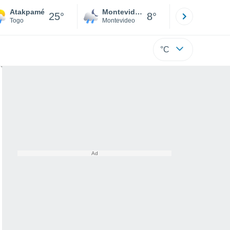
Atakpamé
Montevideo
Maldonad
25°
8°
Togo
Montevideo
Maldonado
°C