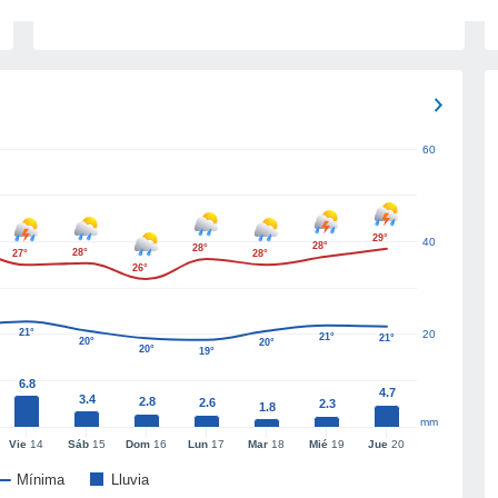
60
29°
40
28°
28°
28°
27°
28°
26°
21°
20
21°
21°
20°
20°
20°
19°
6.8
4.7
3.4
2.8
2.6
2.3
1.8
mm
Vie
14
Sáb
15
Dom
16
Lun
17
Mar
18
Mié
19
Jue
20
Mínima
Lluvia