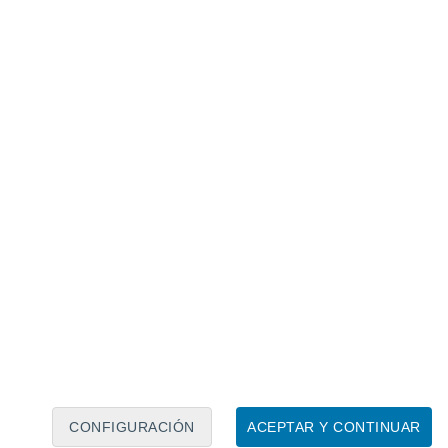
Calendario lunar
Lun
Mar
Mié
Jue
Vie
Sáb
Dom
6
7
8
9
10
11
12
13
14
15
16
17
18
19
CONFIGURACIÓN
ACEPTAR Y CONTINUAR