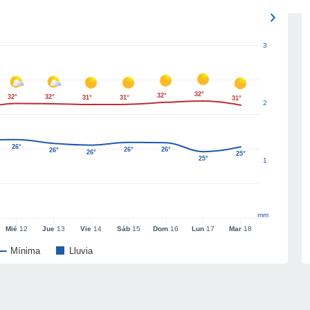
3
32°
32°
32°
32°
31°
31°
31°
2
26°
26°
26°
26°
26°
25°
25°
1
mm
Mié
12
Jue
13
Vie
14
Sáb
15
Dom
16
Lun
17
Mar
18
Mínima
Lluvia