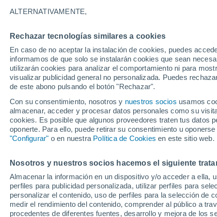
29°
ALTERNATIVAMENTE,
Rechazar tecnologías similares a cookies
Noroeste
En caso de no aceptar la instalación de cookies, puedes accede
Sensación de 34°
5
-
21 km/
informamos de que solo se instalarán cookies que sean necesari
utilizarán cookies para analizar el comportamiento ni para most
visualizar publicidad general no personalizada. Puedes rechazar
de este abono pulsando el botón "Rechazar".
Ocio
Amantes de las emociones fuertes: estas
Con su consentimiento, nosotros y
nuestros socios
usamos cooki
actividades mundiales están hechas para ust
almacenar, acceder y procesar datos personales como su visita e
cookies. Es posible que algunos proveedores traten tus datos pe
Tiempo 1 - 7 días
Actualidad
Mapa de temperatura
oponerte. Para ello, puede retirar su consentimiento u oponerse
"Configurar"
o en nuestra
Política de Cookies
en este sitio web.
Nosotros y nuestros socios hacemos el siguiente trata
Mañana
Sábado
D
Hoy
Almacenar la información en un dispositivo y/o acceder a ella, 
7 Ago
8 Ago
6 Ago
perfiles para publicidad personalizada, utilizar perfiles para sele
personalizar el contenido, uso de perfiles para la selección de c
medir el rendimiento del contenido, comprender al público a tra
procedentes de diferentes fuentes, desarrollo y mejora de los se
70%