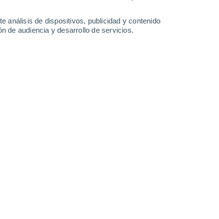
30°
/
26°
31°
/
26°
31°
/
26°
32°
/
26°
e análisis de dispositivos, publicidad y contenido
n de audiencia y desarrollo de servicios.
-
26
km/h
9
-
26
km/h
8
-
25
km/h
8
-
26
km/h
e agosto
Norte
2 Bajo
5°
8
-
24 km/h
FPS:
no
Noroeste
1 Bajo
4°
5
-
21 km/h
FPS:
no
Noroeste
0 Bajo
2°
5
-
17 km/h
FPS:
no
Noroeste
0 Bajo
1°
1
-
14 km/h
FPS:
no