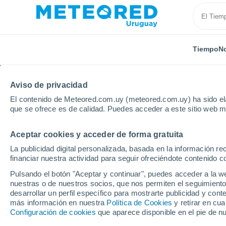
Tiempo
No
Aviso de privacidad
El contenido de Meteored.com.uy (meteored.com.uy) ha sido ela
que se ofrece es de calidad. Puedes acceder a este sitio web m
Aceptar cookies y acceder de forma gratuita
Inicio
Italia
Ciudad Metropolitana de Reggio Calabr
La publicidad digital personalizada, basada en la información r
financiar nuestra actividad para seguir ofreciéndote contenido c
Tiempo en Bagnara Cal
Pulsando el botón "Aceptar y continuar", puedes acceder a la w
nuestras o de nuestros socios, que nos permiten el seguimiento
17:45
Jueves
desarrollar un perfil específico para mostrarte publicidad y co
más información en nuestra
Política de Cookies
y retirar en cu
Configuración de cookies
que aparece disponible en el pie de n
Soleado