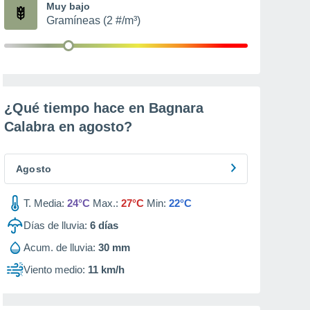
Muy bajo
Gramíneas (2 #/m³)
¿Qué tiempo hace en Bagnara
Calabra en
agosto
?
Agosto
T. Media:
24°C
Max.:
27°C
Min:
22°C
Días de lluvia:
6
días
Acum. de lluvia:
30 mm
Viento medio:
11 km/h