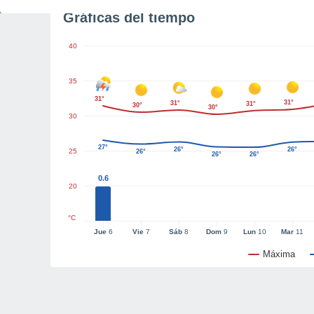
Gráficas del tiempo
40
35
31°
31°
31°
31°
30°
30°
30
27°
26°
26°
25
26°
26°
26°
0.6
20
°C
Jue
6
Vie
7
Sáb
8
Dom
9
Lun
10
Mar
11
Máxima