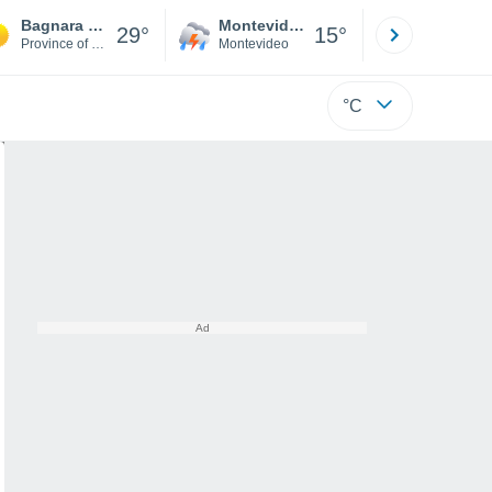
Bagnara Calabra
Montevideo
Maldonad
29°
15°
Province of Reggio Calabria
Montevideo
Maldonado
°C