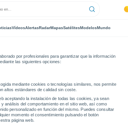
ticias
Vídeos
Alertas
Radar
Mapas
Satélites
Modelos
Mundo
borado por profesionales para garantizar que la información
ediante las siguientes opciones:
ia
Bagnara Calabra
ecogida mediante cookies o tecnologías similares, nos permite
on altos estándares de calidad sin coste.
abra
eb aceptando la instalación de todas las cookies, ya sean
 y análisis del comportamiento en el sitio web, así como
...
ntenido personalizado en función del mismo. Puedes consultar
alquier momento el consentimiento pulsando el botón
Por hora
uestra página web.
Cielos despejados en las
próximas horas