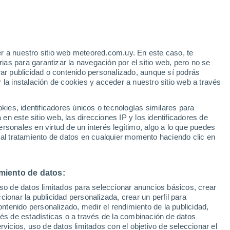
Aviso de nivel naranja
Alerta importante por altas
temperaturas en Bagnara Calabra
hoy
r a nuestro sitio web meteored.com.uy. En este caso, te
h
as para garantizar la navegación por el sitio web, pero no se
rar publicidad o contenido personalizado, aunque sí podrás
 la instalación de cookies y acceder a nuestro sitio web a través
es, identificadores únicos o tecnologías similares para
edes
n este sitio web, las direcciones IP y los identificadores de
rsonales en virtud de un interés legítimo, algo a lo que puedes
Radar de lluvia
Satélites
Modelos
 al tratamiento de datos en cualquier momento haciendo clic en
miento de datos:
omingo
Lunes
Martes
Miércoles
uso de datos limitados para seleccionar anuncios básicos, crear
9 Ago
10 Ago
11 Ago
12 Ago
ccionar la publicidad personalizada, crear un perfil para
ontenido personalizado, medir el rendimiento de la publicidad,
vés de estadísticas o a través de la combinación de datos
rvicios, uso de datos limitados con el objetivo de seleccionar el