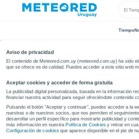
Tiempo
No
Aviso de privacidad
El contenido de Meteored.com.uy (meteored.com.uy) ha sido ela
que se ofrece es de calidad. Puedes acceder a este sitio web m
Aceptar cookies y acceder de forma gratuita
Inicio
Chile
Aysén del General Ibañez del Campo
La publicidad digital personalizada, basada en la información r
financiar nuestra actividad para seguir ofreciéndote contenido c
Tiempo en Bahia Murta
Pulsando el botón "Aceptar y continuar", puedes acceder a la w
nuestras o de nuestros socios, que nos permiten el seguimiento
03:05
Viernes
desarrollar un perfil específico para mostrarte publicidad y co
más información en nuestra
Política de Cookies
y retirar en cu
Configuración de cookies
que aparece disponible en el pie de n
Nieve