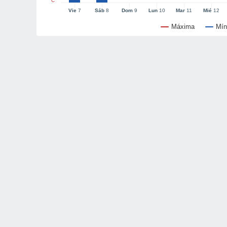
°C
Vie
7
Sáb
8
Dom
9
Lun
10
Mar
11
Mié
12
Máxima
Mín