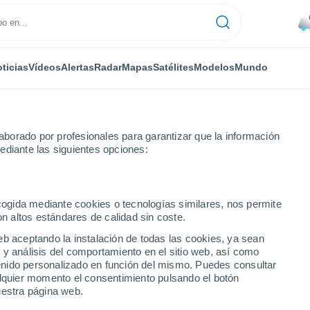
ticias
Vídeos
Alertas
Radar
Mapas
Satélites
Modelos
Mundo
borado por profesionales para garantizar que la información
ediante las siguientes opciones:
Bahia Murta
ecogida mediante cookies o tecnologías similares, nos permite
on altos estándares de calidad sin coste.
eb aceptando la instalación de todas las cookies, ya sean
 y análisis del comportamiento en el sitio web, así como
...
ntenido personalizado en función del mismo. Puedes consultar
alquier momento el consentimiento pulsando el botón
Por hora
uestra página web.
Se esperan nevadas en las
próximas horas