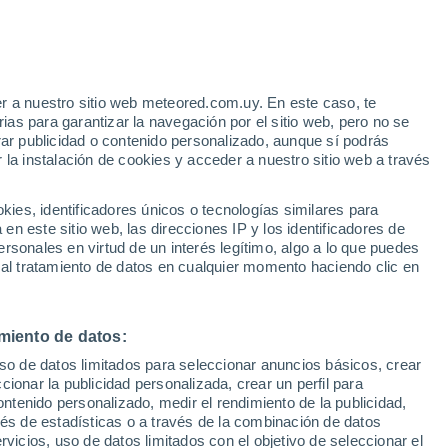
r a nuestro sitio web meteored.com.uy. En este caso, te
as para garantizar la navegación por el sitio web, pero no se
rar publicidad o contenido personalizado, aunque sí podrás
 la instalación de cookies y acceder a nuestro sitio web a través
tales:
es, identificadores únicos o tecnologías similares para
 no
n este sitio web, las direcciones IP y los identificadores de
rsonales en virtud de un interés legítimo, algo a lo que puedes
Radar de lluvia
Satélites
Modelos
 al tratamiento de datos en cualquier momento haciendo clic en
miento de datos:
Lunes
Martes
Miércoles
Jueves
uso de datos limitados para seleccionar anuncios básicos, crear
10 Ago
11 Ago
12 Ago
13 Ago
ccionar la publicidad personalizada, crear un perfil para
ontenido personalizado, medir el rendimiento de la publicidad,
vés de estadísticas o a través de la combinación de datos
rvicios, uso de datos limitados con el objetivo de seleccionar el