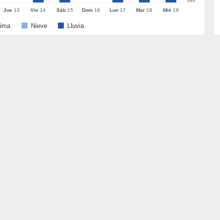
mm
Jue
13
Vie
14
Sáb
15
Dom
16
Lun
17
Mar
18
Mié
19
ima
Nieve
Lluvia