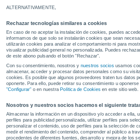
0°
ALTERNATIVAMENTE,
Rechazar tecnologías similares a cookies
60%
En caso de no aceptar la instalación de cookies, puedes accede
Sensación de 0°
0.2 cm
informamos de que solo se instalarán cookies que sean necesari
utilizarán cookies para analizar el comportamiento ni para most
visualizar publicidad general no personalizada. Puedes rechazar
de este abono pulsando el botón "Rechazar".
Actualidad
El aviso de la OMM sobre los incendios fores
Con su consentimiento, nosotros y
nuestros socios
usamos cooki
"el cambio climático aumenta el riesgo, pero
almacenar, acceder y procesar datos personales como su visita e
es el único culpable
cookies. Es posible que algunos proveedores traten tus datos pe
Tiempo 1 - 7 días
Actualidad
Mapa de temperatura
oponerte. Para ello, puede retirar su consentimiento u oponerse
"Configurar"
o en nuestra
Política de Cookies
en este sitio web.
Nosotros y nuestros socios hacemos el siguiente trata
Mañana
Domingo
Hoy
Almacenar la información en un dispositivo y/o acceder a ella, 
8 Ago
9 Ago
7 Ago
perfiles para publicidad personalizada, utilizar perfiles para sele
personalizar el contenido, uso de perfiles para la selección de c
medir el rendimiento del contenido, comprender al público a tra
procedentes de diferentes fuentes, desarrollo y mejora de los se
70%
80%