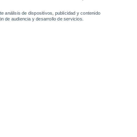
5°
/
-6°
5°
/
-4°
7°
/
-3°
7°
/
-1°
e análisis de dispositivos, publicidad y contenido
n de audiencia y desarrollo de servicios.
-
22
km/h
6
-
23
km/h
4
-
16
km/h
4
-
18
km/h
sto
Norte
0 Bajo
4
-
30 km/h
FPS:
no
nuboso
Norte
0 Bajo
°
3
-
29 km/h
FPS:
no
Noroeste
0 Bajo
°
2
-
26 km/h
FPS:
no
Noroeste
0 Bajo
°
2
-
22 km/h
FPS:
no