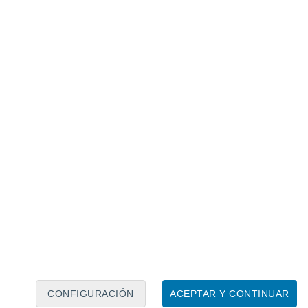
Calendario lunar
Lun
Mar
Mié
Jue
Vie
Sáb
Dom
7
8
9
10
11
12
13
14
15
16
CONFIGURACIÓN
ACEPTAR Y CONTINUAR