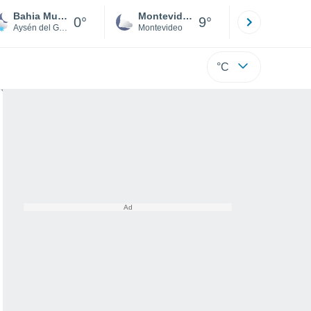
Bahia Murta
Montevideo
Maldonad
0°
9°
Aysén del General Ibañez del Campo
Montevideo
Maldonado
°C