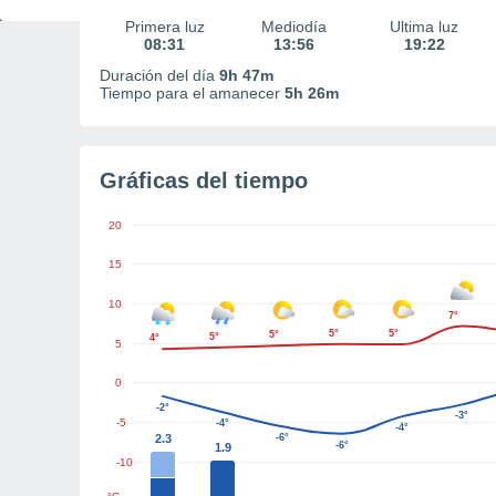
Primera luz
Mediodía
Última luz
08:31
13:56
19:22
Duración del día
9h 47m
Tiempo para el amanecer
5h 26m
Gráficas del tiempo
20
15
10
7°
5°
5°
5°
5°
4°
5
0
-2°
-3°
-5
-4°
-4°
2.3
-6°
-6°
1.9
-10