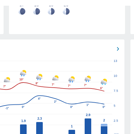
17
18
19
20
13
10
10°
8°
7°
7°
7°
7°
6°
7.5
4°
2°
1°
5
0°
0°
0°
-1°
2.9
2.3
2
1.9
2.5
1