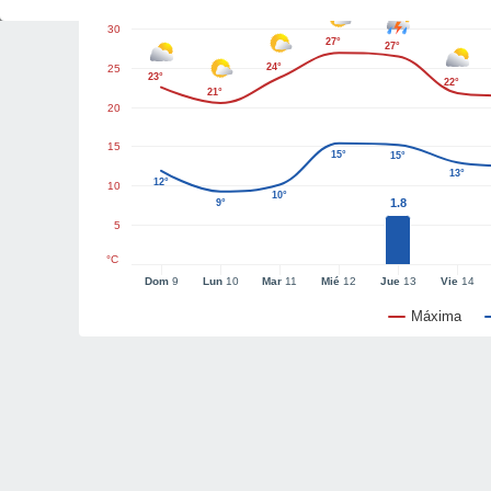
30
27°
27°
24°
25
23°
22°
21°
20
15
15°
15°
13°
12°
10
10°
1.8
9°
5
°C
Dom
9
Lun
10
Mar
11
Mié
12
Jue
13
Vie
14
Máxima