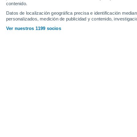
contenido.
14
-
28
km/h
21
-
41
km/h
18
22
-
40
km/h
Datos de localización geográfica precisa e identificación mediant
personalizados, medición de publicidad y contenido, investigació
Tiempo en Ballon hoy
, 9 de agosto
Ver nuestros 1199 socios
Cubierto
14°
07:00
Sensación T.
14°
Nubes y claros
15°
08:00
Sensación T.
15°
Parcialmente n
17°
09:00
Sensación T.
17°
Parcialmente n
19°
11:00
Sensación T.
19°
Parcialmente n
21°
14:00
Sensación T.
21°