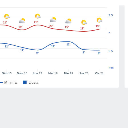
7.5
21°
21°
20°
19°
19°
19°
18°
5
13°
13°
12°
11°
2.5
9°
9°
9°
mm
Sáb
15
Dom
16
Lun
17
Mar
18
Mié
19
Jue
20
Vie
21
Mínima
Lluvia