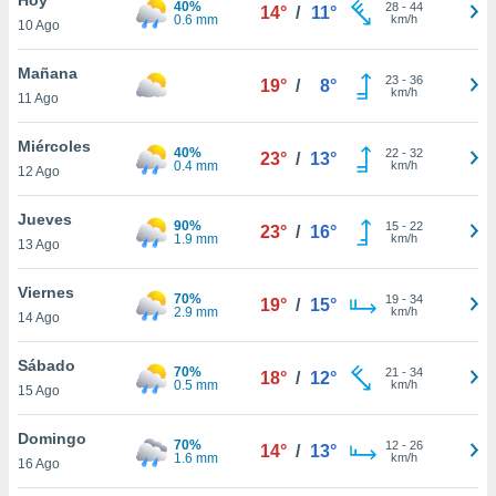
40%
ublicidad y
28
-
44
14°
/
11°
0.6 mm
km/h
10 Ago
do en
 mismo.
Mañana
23
-
36
19°
/
8°
sultar más
km/h
11 Ago
 en nuestra
 Cookies
y
Miércoles
40%
22
-
32
ualquier
23°
/
13°
0.4 mm
km/h
12 Ago
ento
 botón
Jueves
90%
15
-
22
23°
/
16°
ación de
1.9 mm
km/h
13 Ago
kies
 disponible
Viernes
70%
19
-
34
e nuestra
19°
/
15°
2.9 mm
km/h
14 Ago
.
Sábado
IVAMENTE,
70%
21
-
34
18°
/
12°
0.5 mm
km/h
15 Ago
as
Domingo
70%
12
-
26
14°
/
13°
 a cookies
1.6 mm
km/h
16 Ago
 no aceptar