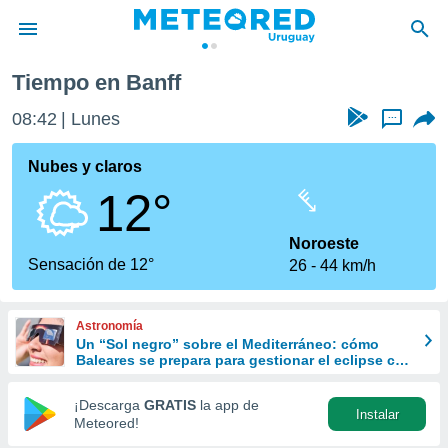
Tiempo en Banff
privacidad
08:42
Lunes
...
o de
om.uy
com.uy) ha
Nubes y claros
ado por
12°
es para
ue la
 que se
Noroeste
e calidad.
Sensación de 12°
26
44 km/h
eder a este
ediante las
opciones:
Astronomía
Un “Sol negro” sobre el Mediterráneo: cómo
ookies y
Baleares se prepara para gestionar el eclipse con
e forma
turismo responsable
¡Descarga
GRATIS
la app de
Instalar
d digital
Meteored!
ada, basada