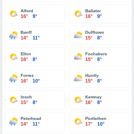
Alford
Ballater
16°
9°
16°
9°
Banff
Dufftown
14°
11°
15°
8°
Ellon
Fochabers
16°
8°
15°
8°
Forres
Huntly
16°
10°
15°
8°
Insch
Kemnay
15°
8°
16°
8°
Peterhead
Portlethen
14°
11°
17°
10°