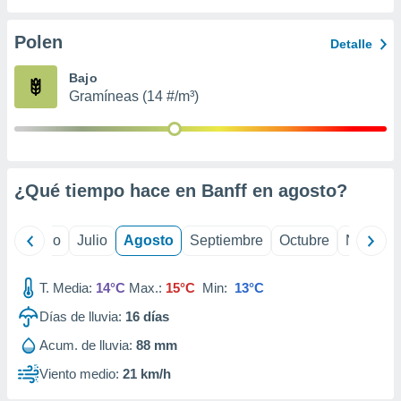
ados con el
 seleccionar
o.
Polen
Detalle
calización
Bajo
precisa e
Gramíneas (14 #/m³)
ión mediante
, publicidad
dos,
 publicidad
¿Qué tiempo hace en Banff en
agosto
?
,
ón de
 desarrollo
yo
Junio
Julio
Agosto
Septiembre
Octubre
Noviemb
s.
tros 1199
T. Media:
14°C
Max.:
15°C
Min:
13°C
ios
Días de lluvia:
16
días
Acum. de lluvia:
88 mm
Viento medio:
21 km/h