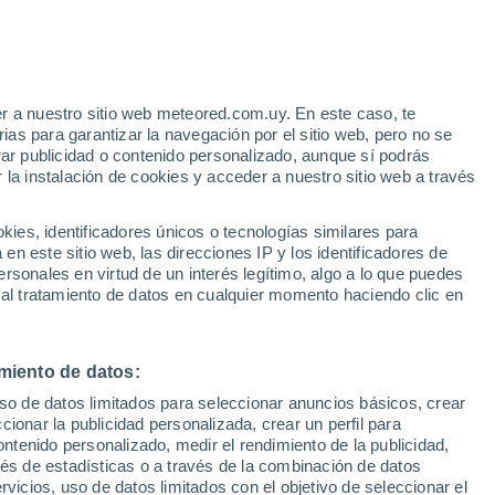
r a nuestro sitio web meteored.com.uy. En este caso, te
/h
as para garantizar la navegación por el sitio web, pero no se
rar publicidad o contenido personalizado, aunque sí podrás
 la instalación de cookies y acceder a nuestro sitio web a través
es, identificadores únicos o tecnologías similares para
ud
n este sitio web, las direcciones IP y los identificadores de
rsonales en virtud de un interés legítimo, algo a lo que puedes
Radar de lluvia
Satélites
Modelos
 al tratamiento de datos en cualquier momento haciendo clic en
miento de datos:
Martes
Miércoles
Jueves
Viernes
uso de datos limitados para seleccionar anuncios básicos, crear
11 Ago
12 Ago
13 Ago
14 Ago
ccionar la publicidad personalizada, crear un perfil para
ontenido personalizado, medir el rendimiento de la publicidad,
vés de estadísticas o a través de la combinación de datos
rvicios, uso de datos limitados con el objetivo de seleccionar el
80%