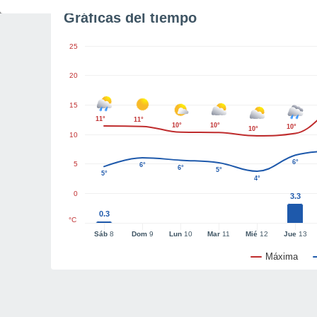
Gráficas del tiempo
25
20
15
11°
11°
10°
10°
10°
10°
10
6°
5
6°
6°
5°
5°
4°
0
3.3
0.3
°C
Sáb
8
Dom
9
Lun
10
Mar
11
Mié
12
Jue
13
Máxima