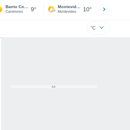
Barrio Copola
Montevideo
Maldonad
9°
10°
Canelones
Montevideo
Maldonado
°C