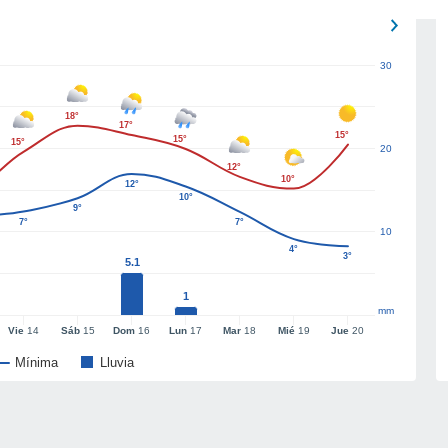
30
18°
17°
15°
15°
15°
20
12°
10°
12°
10°
9°
7°
7°
10
4°
3°
5.1
1
mm
Vie
14
Sáb
15
Dom
16
Lun
17
Mar
18
Mié
19
Jue
20
Mínima
Lluvia