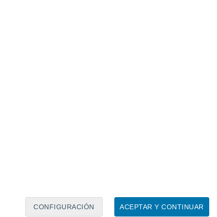
Calendario lunar
Lun
Mar
Mié
Jue
Vie
Sáb
Dom
8
9
10
11
12
13
14
15
16
17
18
19
20
21
CONFIGURACIÓN
ACEPTAR Y CONTINUAR