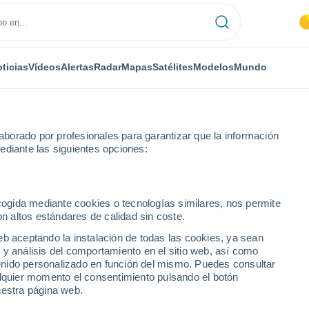
ticias
Vídeos
Alertas
Radar
Mapas
Satélites
Modelos
Mundo
borado por profesionales para garantizar que la información
ediante las siguientes opciones:
ecogida mediante cookies o tecnologías similares, nos permite
on altos estándares de calidad sin coste.
la
eb aceptando la instalación de todas las cookies, ya sean
 y análisis del comportamiento en el sitio web, así como
...
ntenido personalizado en función del mismo. Puedes consultar
alquier momento el consentimiento pulsando el botón
Por hora
uestra página web.
Cielos despejados en las
próximas horas