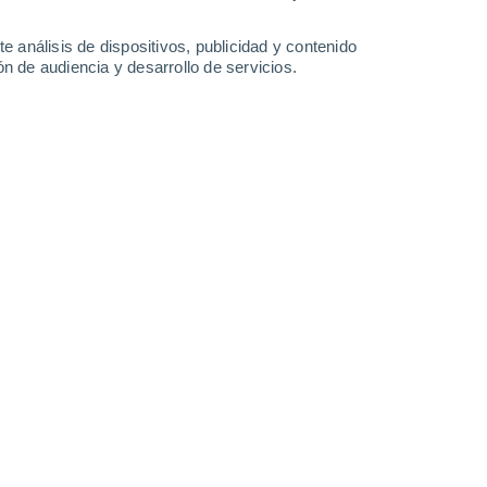
3.3 mm
10°
/
5°
10°
/
4°
10°
/
6°
15°
/
7°
e análisis de dispositivos, publicidad y contenido
n de audiencia y desarrollo de servicios.
-
28
km/h
18
-
35
km/h
16
-
31
km/h
17
-
34
km/h
gosto
Oeste
0 Bajo
°
19
-
41 km/h
FPS:
no
Oeste
0 Bajo
15
-
35 km/h
FPS:
no
do
Oeste
0 Bajo
14
-
28 km/h
FPS:
no
do
Oeste
0 Bajo
15
-
26 km/h
FPS:
no