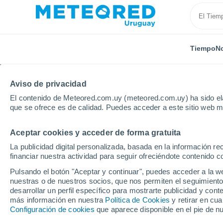
Tiempo
No
Aviso de privacidad
El contenido de Meteored.com.uy (meteored.com.uy) ha sido ela
que se ofrece es de calidad. Puedes acceder a este sitio web m
Aceptar cookies y acceder de forma gratuita
Inicio
Departamento de Canelones
Barrio Copola
La publicidad digital personalizada, basada en la información r
financiar nuestra actividad para seguir ofreciéndote contenido c
Tiempo en Barrio Copo
Pulsando el botón "Aceptar y continuar", puedes acceder a la w
nuestras o de nuestros socios, que nos permiten el seguimiento
17:12
Sábado
desarrollar un perfil específico para mostrarte publicidad y co
más información en nuestra
Política de Cookies
y retirar en cu
Configuración de cookies
que aparece disponible en el pie de n
Soleado