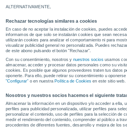
10°
ALTERNATIVAMENTE,
Rechazar tecnologías similares a cookies
Oeste
En caso de no aceptar la instalación de cookies, puedes accede
Sensación de 10°
19
-
41 km
informamos de que solo se instalarán cookies que sean necesari
utilizarán cookies para analizar el comportamiento ni para most
visualizar publicidad general no personalizada. Puedes rechazar
de este abono pulsando el botón "Rechazar".
Ciencia
Los productos ultraprocesados ​​tienen
Con su consentimiento, nosotros y
nuestros socios
usamos cooki
consecuencias catastróficas para nuestra sal
almacenar, acceder y procesar datos personales como su visita e
cookies. Es posible que algunos proveedores traten tus datos pe
Tiempo 1 - 7 días
Actualidad
Mapa de temperatura
oponerte. Para ello, puede retirar su consentimiento u oponerse
"Configurar"
o en nuestra
Política de Cookies
en este sitio web.
Nosotros y nuestros socios hacemos el siguiente trata
Mañana
Lunes
Hoy
Almacenar la información en un dispositivo y/o acceder a ella, 
9 Ago
10 Ago
8 Ago
perfiles para publicidad personalizada, utilizar perfiles para sele
personalizar el contenido, uso de perfiles para la selección de c
medir el rendimiento del contenido, comprender al público a tra
procedentes de diferentes fuentes, desarrollo y mejora de los se
30%