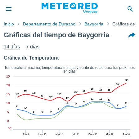
Inicio
Departamento de Durazno
Baygorria
Gráficas del 
privacidad
Gráficas del tiempo de Baygorria
enido de
d.com.uy
14 días
7 días
com.uy) ha
orado por
Gráfica de Temperatura
ales para
ar que la
Temperatura máxima, temperatura mínima y punto de rocío para los próximos
14 días
ón que se
25
de calidad.
21°
eder a este
19°
20
16°
ediante las
16°
16°
15°
15°
15°
14°
15
13°
13°
 opciones:
12°
12°
11°
11°
11°
10°
9°
10
8°
8°
8°
7°
6°
cookies y
5°
5°
5
3°
3°
3°
de forma
uita
0
dad digital
°C
ada, basada
Sáb
8
Lun
10
Mié
12
Vie
14
Dom
16
Mar
18
Jue
20