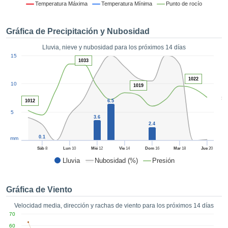
formación
Temperatura Máxima
Temperatura Mínima
Punto de rocío
 mediante
tecnologías
Gráfica de Precipitación y Nubosidad
nos permite
r nuestra
Lluvia, nieve y nubosidad para los próximos 14 días
para seguir
1
15
e contenido
1033
ACEPTAR
estándares
Y
 sin coste.
1022
10
CONTINUAR
1019
 el botón
5
1012
6.5
continuar",
CONFIGURACIÓN
5
ceder a la
3.6
tando la
2.4
n de todas
0.1
mm
s, ya sean
Sáb
8
Lun
10
Mié
12
Vie
14
Dom
16
Mar
18
Jue
20
de nuestros
Lluvia
Nubosidad (%)
Presión
 que nos
ten el
 y análisis
Gráfica de Viento
tamiento en
b, así como
Velocidad media, dirección y rachas de viento para los próximos 14 días
r un perfil
70
ico para
60