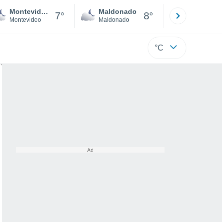
Montevideo
Maldonado
Paysandú
7°
8°
Montevideo
Maldonado
Paysandú
°C