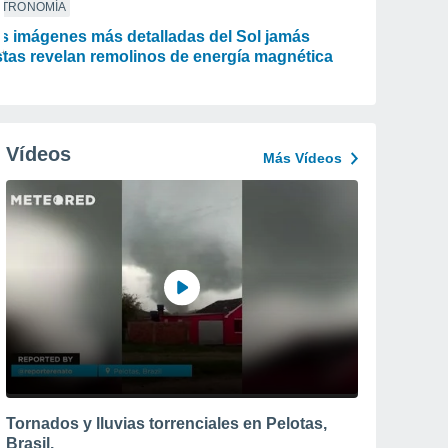
STRONOMÍA
s imágenes más detalladas del Sol jamás
stas revelan remolinos de energía magnética
Vídeos
Más Vídeos
Tornados y lluvias torrenciales en Pelotas,
Brasil.