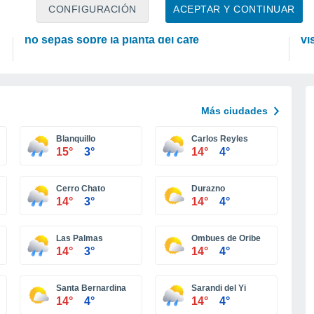
PLANTAS
A
CONFIGURACIÓN
ACEPTAR Y CONTINUAR
Conoce estos 5 datos interesantes que quizás
La
no sepas sobre la planta del café
vi
Más ciudades
Blanquillo
Carlos Reyles
15°
3°
14°
4°
Cerro Chato
Durazno
14°
3°
14°
4°
Las Palmas
Ombues de Oribe
14°
3°
14°
4°
Santa Bernardina
Sarandi del Yi
14°
4°
14°
4°