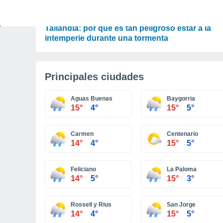
ACTUALIDAD
Un rayo cae en pleno partido de fútbol en
Tailandia: por qué es tan peligroso estar a la
intemperie durante una tormenta
Principales ciudades
Aguas Buenas
Baygorria
15°
4°
15°
5°
Carmen
Centenario
14°
4°
15°
5°
Feliciano
La Paloma
14°
5°
15°
3°
Rossell y Rius
San Jorge
14°
4°
15°
5°