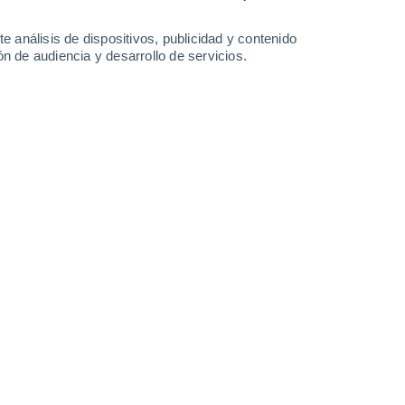
e análisis de dispositivos, publicidad y contenido
n de audiencia y desarrollo de servicios.
Leaflet
|
©
OpenStreetMap
|
ECMWF
by © Meteored