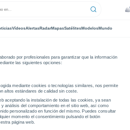
ticias
Vídeos
Alertas
Radar
Mapas
Satélites
Modelos
Mundo
borado por profesionales para garantizar que la información
ediante las siguientes opciones:
ecogida mediante cookies o tecnologías similares, nos permite
on altos estándares de calidad sin coste.
ento de Durazno
eb aceptando la instalación de todas las cookies, ya sean
 y análisis del comportamiento en el sitio web, así como
ntenido personalizado en función del mismo. Puedes consultar
alquier momento el consentimiento pulsando el botón
uestra página web.