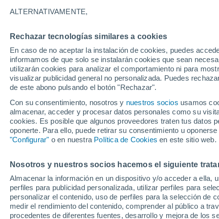
ALTERNATIVAMENTE,
Rechazar tecnologías similares a cookies
En caso de no aceptar la instalación de cookies, puedes accede
informamos de que solo se instalarán cookies que sean necesari
15°
utilizarán cookies para analizar el comportamiento ni para most
5°
15°
Centenario
visualizar publicidad general no personalizada. Puedes rechazar
5°
Baygorria
de este abono pulsando el botón "Rechazar".
Con su consentimiento, nosotros y
nuestros socios
usamos cooki
14°
almacenar, acceder y procesar datos personales como su visita e
4°
cookies. Es posible que algunos proveedores traten tus datos pe
Carlos
Reyles
oponerte. Para ello, puede retirar su consentimiento u oponerse
14°
"Configurar"
o en nuestra
Política de Cookies
5°
en este sitio web.
Feliciano
14°
4°
Nosotros y nuestros socios hacemos el siguiente trata
Ombues de
14°
Oribe
Almacenar la información en un dispositivo y/o acceder a ella, 
4°
Durazno
perfiles para publicidad personalizada, utilizar perfiles para sele
personalizar el contenido, uso de perfiles para la selección de c
medir el rendimiento del contenido, comprender al público a tra
procedentes de diferentes fuentes, desarrollo y mejora de los se