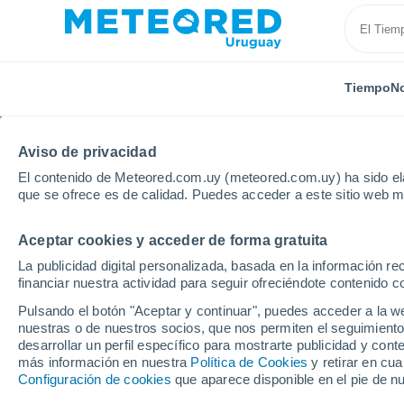
Tiempo
No
Aviso de privacidad
El contenido de Meteored.com.uy (meteored.com.uy) ha sido ela
que se ofrece es de calidad. Puedes acceder a este sitio web m
Aceptar cookies y acceder de forma gratuita
Inicio
Departamento de Durazno
La publicidad digital personalizada, basada en la información r
financiar nuestra actividad para seguir ofreciéndote contenido c
Tiempo en el Departam
Pulsando el botón "Aceptar y continuar", puedes acceder a la w
nuestras o de nuestros socios, que nos permiten el seguimiento
desarrollar un perfil específico para mostrarte publicidad y co
Hoy, 8 agosto
Todo el día
Símbolo
más información en nuestra
Política de Cookies
y retirar en cu
Configuración de cookies
que aparece disponible en el pie de n