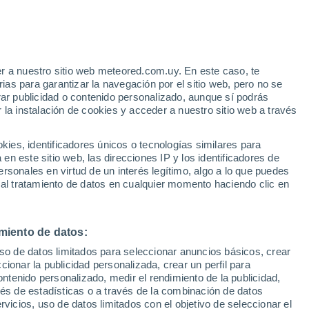
15°
3°
r a nuestro sitio web meteored.com.uy. En este caso, te
La Paloma
as para garantizar la navegación por el sitio web, pero no se
15°
rar publicidad o contenido personalizado, aunque sí podrás
5°
15°
 la instalación de cookies y acceder a nuestro sitio web a través
San Jorge
3°
14°
Blanquillo
3°
Las Palmas
es, identificadores únicos o tecnologías similares para
n este sitio web, las direcciones IP y los identificadores de
14°
rsonales en virtud de un interés legítimo, algo a lo que puedes
3°
 al tratamiento de datos en cualquier momento haciendo clic en
Cerro Chato
14°
4°
14°
Rossell y
4°
Rius
Carmen
14°
miento de datos:
4°
Sarandi del
uso de datos limitados para seleccionar anuncios básicos, crear
Yi
ccionar la publicidad personalizada, crear un perfil para
ontenido personalizado, medir el rendimiento de la publicidad,
vés de estadísticas o a través de la combinación de datos
rvicios, uso de datos limitados con el objetivo de seleccionar el