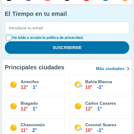
El Tiempo en tu email
He leído y acepto la política de privacidad.
Principales ciudades
Más ciudades
Arrecifes
Bahía Blanca
12°
1°
10°
-1°
Bragado
Carlos Casares
12°
1°
12°
1°
Chascomús
Coronel Suarez
11°
2°
10°
-1°