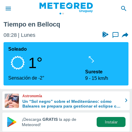
Tiempo en Bellocq
privacidad
08:28
Lunes
...
o de
om.uy
com.uy) ha
Soleado
ado por
1°
es para
ue la
 que se
Sureste
e calidad.
Sensación de -2°
9
15 km/h
eder a este
ediante las
opciones:
Astronomía
Un “Sol negro” sobre el Mediterráneo: cómo
ookies y
Baleares se prepara para gestionar el eclipse con
e forma
turismo responsable
¡Descarga
GRATIS
la app de
Instalar
d digital
Meteored!
ada, basada