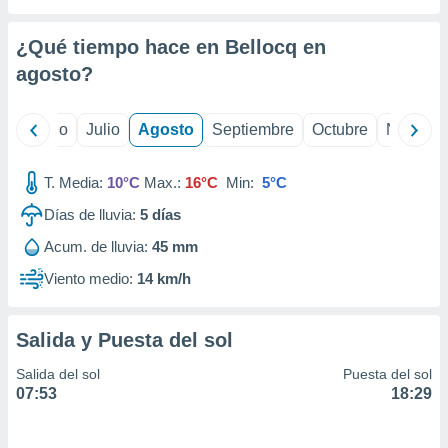
ados con el
 seleccionar
o.
¿Qué tiempo hace en Bellocq en
calización
agosto
?
precisa e
ión mediante
yo
Junio
Julio
Agosto
Septiembre
Octubre
Noviemb
, publicidad
T. Media:
10°C
Max.:
16°C
Min:
5°C
dos,
 publicidad
Días de lluvia:
5
días
,
ón de
Acum. de lluvia:
45 mm
 desarrollo
Viento medio:
14 km/h
s.
tros 1199
ios
Salida y Puesta del sol
Salida del sol
Puesta del sol
07:53
18:29