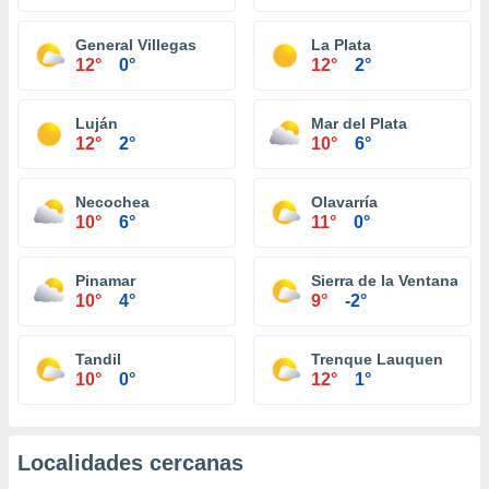
General Villegas
La Plata
12°
0°
12°
2°
Luján
Mar del Plata
12°
2°
10°
6°
Necochea
Olavarría
10°
6°
11°
0°
Pinamar
Sierra de la Ventana
10°
4°
9°
-2°
Tandil
Trenque Lauquen
10°
0°
12°
1°
Localidades cercanas