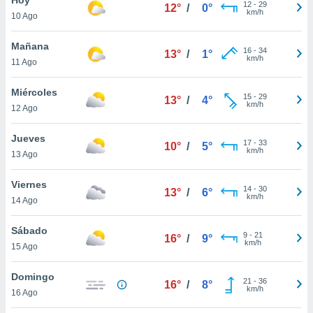
ublicidad y
12
-
29
12°
/
0°
km/h
10 Ago
do en
 mismo.
Mañana
16
-
34
13°
/
1°
sultar más
km/h
11 Ago
 en nuestra
 Cookies
y
Miércoles
15
-
29
ualquier
13°
/
4°
km/h
12 Ago
ento
 botón
Jueves
17
-
33
10°
/
5°
ación de
km/h
13 Ago
kies
 disponible
Viernes
14
-
30
e nuestra
13°
/
6°
km/h
14 Ago
.
Sábado
IVAMENTE,
9
-
21
16°
/
9°
km/h
15 Ago
as
Domingo
21
-
36
16°
/
8°
 a cookies
km/h
16 Ago
 no aceptar