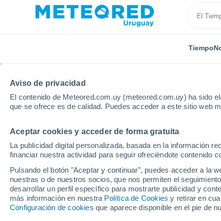
Tiempo
No
Aviso de privacidad
El contenido de Meteored.com.uy (meteored.com.uy) ha sido ela
que se ofrece es de calidad. Puedes acceder a este sitio web m
Aceptar cookies y acceder de forma gratuita
Inicio
Argentina
Provincia de Buenos Aires
Tand
La publicidad digital personalizada, basada en la información r
financiar nuestra actividad para seguir ofreciéndote contenido c
Tiempo en Tandil
Pulsando el botón "Aceptar y continuar", puedes acceder a la w
nuestras o de nuestros socios, que nos permiten el seguimiento
03:35
Viernes
desarrollar un perfil específico para mostrarte publicidad y co
más información en nuestra
Política de Cookies
y retirar en cu
Configuración de cookies
que aparece disponible en el pie de n
Cielo despejado