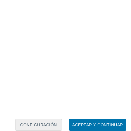
Calendario lunar
Lun
Mar
Mié
Jue
Vie
Sáb
Dom
7
8
9
10
11
12
13
14
15
16
17
18
19
20
CONFIGURACIÓN
ACEPTAR Y CONTINUAR