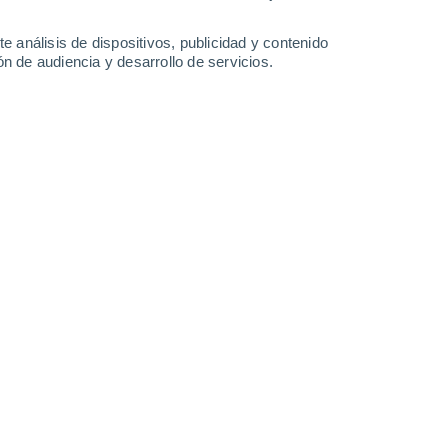
10°
/
1°
11°
/
1°
10°
/
0°
10°
/
2°
e análisis de dispositivos, publicidad y contenido
n de audiencia y desarrollo de servicios.
-
38
km/h
8
-
21
km/h
8
-
20
km/h
13
-
29
km/h
do
Suroeste
0 Bajo
15
-
32 km/h
FPS:
no
do
Suroeste
0 Bajo
13
-
28 km/h
FPS:
no
do
Suroeste
0 Bajo
11
-
23 km/h
FPS:
no
Oeste
0 Bajo
°
10
-
18 km/h
FPS:
no