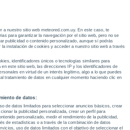
e
r a nuestro sitio web meteored.com.uy. En este caso, te
:
33%
as para garantizar la navegación por el sitio web, pero no se
rar publicidad o contenido personalizado, aunque sí podrás
 la instalación de cookies y acceder a nuestro sitio web a través
tales:
es, identificadores únicos o tecnologías similares para
 no
n este sitio web, las direcciones IP y los identificadores de
rsonales en virtud de un interés legítimo, algo a lo que puedes
Radar de lluvia
Satélites
Modelos
 al tratamiento de datos en cualquier momento haciendo clic en
miento de datos:
Lunes
Martes
Miércoles
Jueves
uso de datos limitados para seleccionar anuncios básicos, crear
10 Ago
11 Ago
12 Ago
13 Ago
ccionar la publicidad personalizada, crear un perfil para
ontenido personalizado, medir el rendimiento de la publicidad,
vés de estadísticas o a través de la combinación de datos
rvicios, uso de datos limitados con el objetivo de seleccionar el