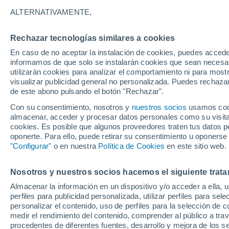
4°
ALTERNATIVAMENTE,
Rechazar tecnologías similares a cookies
Menguant
En caso de no aceptar la instalación de cookies, puedes accede
Iluminada
Sensación de 1°
informamos de que solo se instalarán cookies que sean necesari
utilizarán cookies para analizar el comportamiento ni para most
visualizar publicidad general no personalizada. Puedes rechazar
de este abono pulsando el botón "Rechazar".
Actualidad
El aviso de la OMM sobre los incendios fores
Con su consentimiento, nosotros y
nuestros socios
usamos cooki
"el cambio climático aumenta el riesgo, pero
almacenar, acceder y procesar datos personales como su visita e
es el único culpable
cookies. Es posible que algunos proveedores traten tus datos pe
Tiempo 1 - 7 días
Actualidad
Mapa de temperatura
oponerte. Para ello, puede retirar su consentimiento u oponerse
"Configurar"
o en nuestra
Política de Cookies
en este sitio web.
Nosotros y nuestros socios hacemos el siguiente trata
Mañana
Domingo
Hoy
Almacenar la información en un dispositivo y/o acceder a ella, 
8 Ago
9 Ago
7 Ago
perfiles para publicidad personalizada, utilizar perfiles para sele
personalizar el contenido, uso de perfiles para la selección de c
medir el rendimiento del contenido, comprender al público a tra
procedentes de diferentes fuentes, desarrollo y mejora de los se
30%