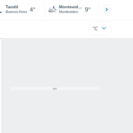
Tandil
Montevideo
Maldonad
4°
9°
Buenos Aires
Montevideo
Maldonado
°C