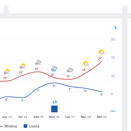
20
15
19°
14°
14°
13°
12°
10
11°
10°
9°
7°
7°
6°
5
5°
2°
2°
1.9
mm
Jue
13
Vie
14
Sáb
15
Dom
16
Lun
17
Mar
18
Mié
19
Mínima
Lluvia