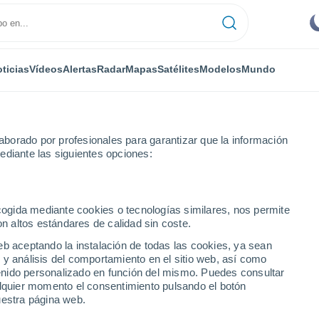
ticias
Vídeos
Alertas
Radar
Mapas
Satélites
Modelos
Mundo
borado por profesionales para garantizar que la información
ediante las siguientes opciones:
il
ecogida mediante cookies o tecnologías similares, nos permite
on altos estándares de calidad sin coste.
eb aceptando la instalación de todas las cookies, ya sean
 y análisis del comportamiento en el sitio web, así como
...
ntenido personalizado en función del mismo. Puedes consultar
alquier momento el consentimiento pulsando el botón
Por hora
uestra página web.
Cielos despejados en las
próximas horas