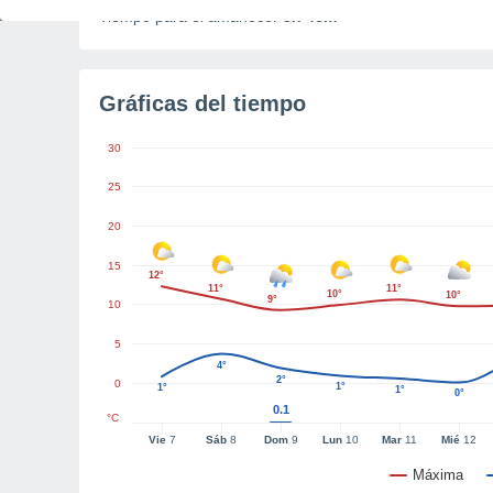
Tiempo para el amanecer
3h 46m
Gráficas del tiempo
30
25
20
15
12°
11°
11°
10°
10°
9°
10
5
4°
2°
0
1°
1°
1°
0°
0.1
°C
Vie
7
Sáb
8
Dom
9
Lun
10
Mar
11
Mié
12
Máxima