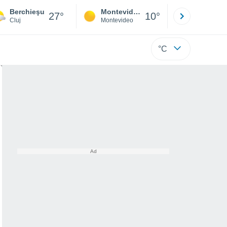
Berchieşu
Montevideo
Maldonad
27°
10°
Cluj
Montevideo
Maldonado
°C