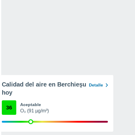
Calidad del aire en Berchieşu
Detalle
hoy
Aceptable
36
O₃ (91 µg/m³)