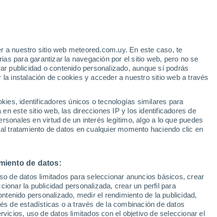
r a nuestro sitio web meteored.com.uy. En este caso, te
as para garantizar la navegación por el sitio web, pero no se
rar publicidad o contenido personalizado, aunque sí podrás
 la instalación de cookies y acceder a nuestro sitio web a través
es, identificadores únicos o tecnologías similares para
n este sitio web, las direcciones IP y los identificadores de
rsonales en virtud de un interés legítimo, algo a lo que puedes
Radar de lluvia
Satélites
Modelos
 al tratamiento de datos en cualquier momento haciendo clic en
miento de datos:
iércoles
Jueves
Viernes
Sábado
uso de datos limitados para seleccionar anuncios básicos, crear
12 Ago
13 Ago
14 Ago
15 Ago
ccionar la publicidad personalizada, crear un perfil para
ontenido personalizado, medir el rendimiento de la publicidad,
vés de estadísticas o a través de la combinación de datos
rvicios, uso de datos limitados con el objetivo de seleccionar el