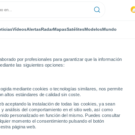
ticias
Vídeos
Alertas
Radar
Mapas
Satélites
Modelos
Mundo
borado por profesionales para garantizar que la información
ediante las siguientes opciones:
ecogida mediante cookies o tecnologías similares, nos permite
on altos estándares de calidad sin coste.
eb aceptando la instalación de todas las cookies, ya sean
 y análisis del comportamiento en el sitio web, así como
...
ntenido personalizado en función del mismo. Puedes consultar
alquier momento el consentimiento pulsando el botón
Por hora
uestra página web.
Cielos nubosos en las próximas
horas