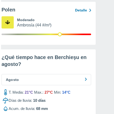
Polen
Detalle
Moderado
Ambrosía (44 #/m³)
¿Qué tiempo hace en Berchieşu en
agosto
?
Agosto
T. Media:
21°C
Max.:
27°C
Min:
14°C
Días de lluvia:
10
días
Acum. de lluvia:
68 mm