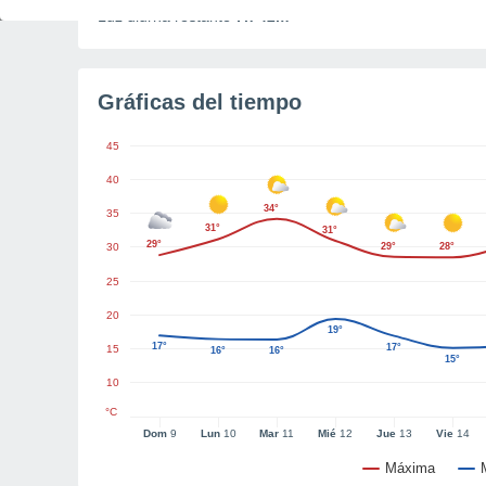
Luz diurna restante
7h 42m
Gráficas del tiempo
45
40
34°
35
31°
31°
29°
30
29°
28°
25
20
19°
17°
17°
15
16°
16°
15°
10
°C
Dom
9
Lun
10
Mar
11
Mié
12
Jue
13
Vie
14
Máxima