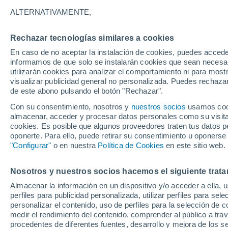
27°
ALTERNATIVAMENTE,
Rechazar tecnologías similares a cookies
UV
7 Alto
En caso de no aceptar la instalación de cookies, puedes accede
Sensación de 27°
FPS
15-25
informamos de que solo se instalarán cookies que sean necesari
utilizarán cookies para analizar el comportamiento ni para most
visualizar publicidad general no personalizada. Puedes rechazar
de este abono pulsando el botón "Rechazar".
Astronomía
La sonda Cassini revela un océano hirviente
Con su consentimiento, nosotros y
nuestros socios
usamos cooki
oculto bajo el hielo de Saturno
almacenar, acceder y procesar datos personales como su visita e
cookies. Es posible que algunos proveedores traten tus datos pe
Tiempo 1 - 7 días
Actualidad
Mapa de nubosidad
oponerte. Para ello, puede retirar su consentimiento u oponerse
"Configurar"
o en nuestra
Política de Cookies
en este sitio web.
Nosotros y nuestros socios hacemos el siguiente trata
Mañana
Martes
M
Hoy
Almacenar la información en un dispositivo y/o acceder a ella, 
10 Ago
11 Ago
9 Ago
perfiles para publicidad personalizada, utilizar perfiles para sele
personalizar el contenido, uso de perfiles para la selección de c
medir el rendimiento del contenido, comprender al público a tra
procedentes de diferentes fuentes, desarrollo y mejora de los se