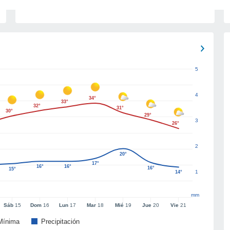
5
4
34°
33°
32°
31°
30°
29°
3
26°
2
20°
17°
16°
16°
16°
15°
1
14°
mm
Sáb
15
Dom
16
Lun
17
Mar
18
Mié
19
Jue
20
Vie
21
Mínima
Precipitación