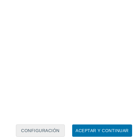
Calendario lunar
Lun
Mar
Mié
Jue
Vie
Sáb
Dom
9
10
11
12
13
14
15
16
17
18
19
20
21
22
CONFIGURACIÓN
ACEPTAR Y CONTINUAR