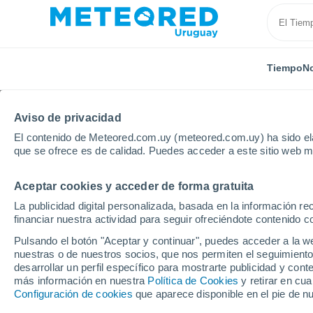
Tiempo
No
Aviso de privacidad
El contenido de Meteored.com.uy (meteored.com.uy) ha sido ela
que se ofrece es de calidad. Puedes acceder a este sitio web m
Aceptar cookies y acceder de forma gratuita
Inicio
Rumanía
Cluj
Berchieşu
La publicidad digital personalizada, basada en la información r
financiar nuestra actividad para seguir ofreciéndote contenido c
Tiempo en Berchieşu
Pulsando el botón "Aceptar y continuar", puedes acceder a la w
nuestras o de nuestros socios, que nos permiten el seguimiento
13:36
Domingo
desarrollar un perfil específico para mostrarte publicidad y co
más información en nuestra
Política de Cookies
y retirar en cu
Configuración de cookies
que aparece disponible en el pie de n
Nubes y claros