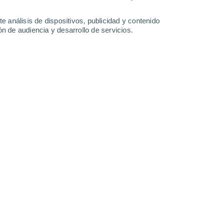
31°
/
19°
29°
/
17°
28°
/
15°
30°
/
15°
e análisis de dispositivos, publicidad y contenido
n de audiencia y desarrollo de servicios.
-
30
km/h
17
-
32
km/h
12
-
30
km/h
11
-
26
km/h
o
Este
7 Alto
7
-
23 km/h
FPS:
15-25
Este
5 Medio
7
-
22 km/h
FPS:
6-10
uboso
Este
3 Medio
6
-
21 km/h
FPS:
6-10
uboso
Este
2 Bajo
5
-
19 km/h
FPS:
no