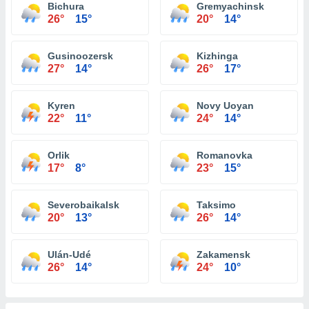
Bichura
Gremyachinsk
26°
15°
20°
14°
Gusinoozersk
Kizhinga
27°
14°
26°
17°
Kyren
Novy Uoyan
22°
11°
24°
14°
Orlik
Romanovka
17°
8°
23°
15°
Severobaikalsk
Taksimo
20°
13°
26°
14°
Ulán-Udé
Zakamensk
26°
14°
24°
10°