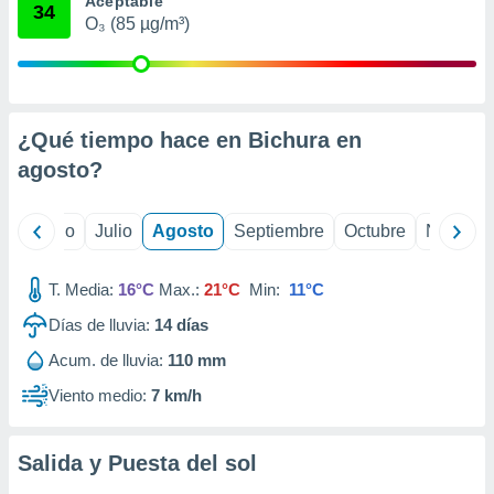
Aceptable
ados con el
34
 seleccionar
O₃ (85 µg/m³)
o.
calización
precisa e
ión mediante
¿Qué tiempo hace en Bichura en
, publicidad
agosto
?
dos,
 publicidad
yo
Junio
Julio
Agosto
Septiembre
Octubre
Noviemb
,
ón de
 desarrollo
T. Media:
16°C
Max.:
21°C
Min:
11°C
s.
Días de lluvia:
14
días
tros 1199
Acum. de lluvia:
110 mm
ios
Viento medio:
7 km/h
Salida y Puesta del sol