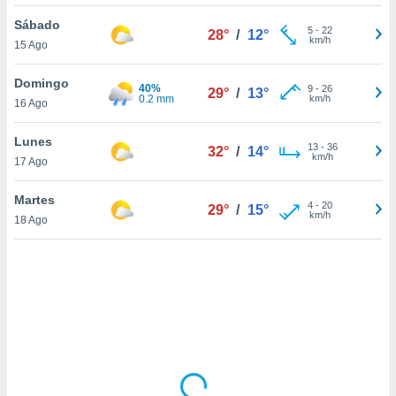
ón de
uedes
Sábado
5
-
22
28°
/
12°
uestro sitio
km/h
15 Ago
ed.com.uy.
o, te
Domingo
40%
 de que
9
-
26
29°
/
13°
0.2 mm
km/h
16 Ago
talarán
e sean
para
Lunes
13
-
36
32°
/
14°
a
km/h
17 Ago
por el sitio
o se
Martes
4
-
20
cookies para
29°
/
15°
km/h
18 Ago
nto ni para
licidad o
ado, aunque
sualizar
general no
ada. Puedes
 instalación
y acceder a
io web a