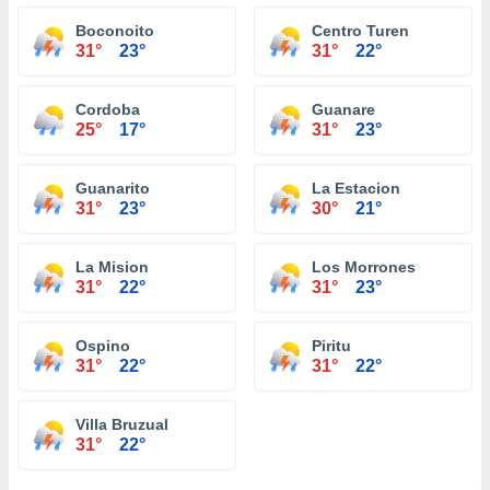
Boconoito
Centro Turen
31°
23°
31°
22°
Cordoba
Guanare
25°
17°
31°
23°
Guanarito
La Estacion
31°
23°
30°
21°
La Mision
Los Morrones
31°
22°
31°
23°
Ospino
Piritu
31°
22°
31°
22°
Villa Bruzual
31°
22°