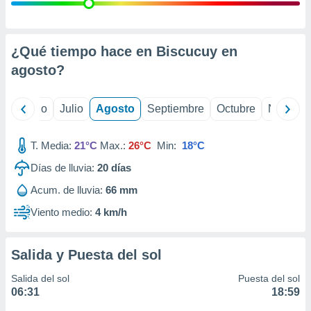
ados con el
 seleccionar
o.
calización
¿Qué tiempo hace en Biscucuy en
precisa e
agosto
?
ión mediante
, publicidad
yo
Junio
Julio
Agosto
Septiembre
Octubre
Noviemb
dos,
 publicidad
T. Media:
21°C
Max.:
26°C
Min:
18°C
,
Días de lluvia:
20
días
ón de
 desarrollo
Acum. de lluvia:
66 mm
s.
Viento medio:
4 km/h
tros 1199
ios
Salida y Puesta del sol
Salida del sol
Puesta del sol
06:31
18:59