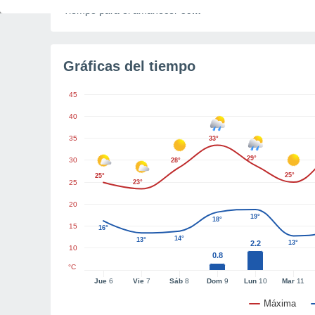
Tiempo para el amanecer
59m
Gráficas del tiempo
45
40
35
33°
29°
30
28°
25°
25°
25
23°
20
19°
18°
15
16°
14°
13°
2.2
13°
10
0.8
°C
Jue
6
Vie
7
Sáb
8
Dom
9
Lun
10
Mar
11
Máxima