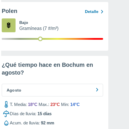
Polen
Detalle
Bajo
Gramíneas (7 #/m³)
¿Qué tiempo hace en Bochum en
agosto
?
Agosto
T. Media:
18°C
Max.:
23°C
Min:
14°C
Días de lluvia:
15
días
Acum. de lluvia:
92 mm