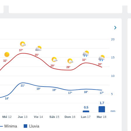
20
37°
35°
15
32°
32°
30°
29°
28°
10
21°
19°
19°
18°
17°
17°
5
14°
1.7
0.5
mm
Mié
12
Jue
13
Vie
14
Sáb
15
Dom
16
Lun
17
Mar
18
Mínima
Lluvia