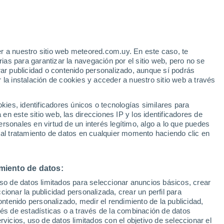
e
r a nuestro sitio web meteored.com.uy. En este caso, te
:
46%
as para garantizar la navegación por el sitio web, pero no se
rar publicidad o contenido personalizado, aunque sí podrás
 la instalación de cookies y acceder a nuestro sitio web a través
e
es, identificadores únicos o tecnologías similares para
n este sitio web, las direcciones IP y los identificadores de
rsonales en virtud de un interés legítimo, algo a lo que puedes
Radar de lluvia
Satélites
Modelos
 al tratamiento de datos en cualquier momento haciendo clic en
miento de datos:
omingo
Lunes
Martes
Miércoles
uso de datos limitados para seleccionar anuncios básicos, crear
9 Ago
10 Ago
11 Ago
12 Ago
ccionar la publicidad personalizada, crear un perfil para
ontenido personalizado, medir el rendimiento de la publicidad,
vés de estadísticas o a través de la combinación de datos
rvicios, uso de datos limitados con el objetivo de seleccionar el
30%
40%