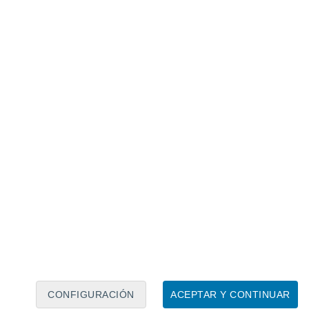
Calendario lunar
Lun
Mar
Mié
Jue
Vie
Sáb
Dom
6
7
8
9
10
11
12
13
14
15
16
17
18
19
CONFIGURACIÓN
ACEPTAR Y CONTINUAR