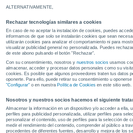
18°
ALTERNATIVAMENTE,
Rechazar tecnologías similares a cookies
Menguant
En caso de no aceptar la instalación de cookies, puedes accede
Iluminada
Sensación de 18°
informamos de que solo se instalarán cookies que sean necesari
utilizarán cookies para analizar el comportamiento ni para most
visualizar publicidad general no personalizada. Puedes rechazar
de este abono pulsando el botón "Rechazar".
Ciencia
Océanos que se sobrecalientan, suelos que s
Con su consentimiento, nosotros y
nuestros socios
usamos cooki
queman: dos caras de la misma alteración
almacenar, acceder y procesar datos personales como su visita e
climática
cookies. Es posible que algunos proveedores traten tus datos pe
Tiempo 1 - 7 días
Actualidad
Mapa de nubosidad
oponerte. Para ello, puede retirar su consentimiento u oponerse
"Configurar"
o en nuestra
Política de Cookies
en este sitio web.
Nosotros y nuestros socios hacemos el siguiente trata
Mañana
Sábado
D
Hoy
Almacenar la información en un dispositivo y/o acceder a ella, 
7 Ago
8 Ago
6 Ago
perfiles para publicidad personalizada, utilizar perfiles para sele
personalizar el contenido, uso de perfiles para la selección de c
medir el rendimiento del contenido, comprender al público a tra
procedentes de diferentes fuentes, desarrollo y mejora de los se