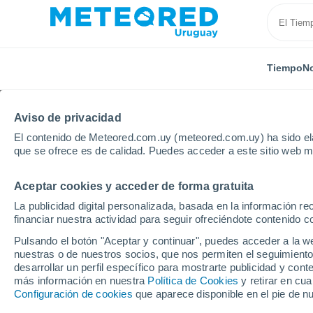
Tiempo
No
Aviso de privacidad
El contenido de Meteored.com.uy (meteored.com.uy) ha sido ela
que se ofrece es de calidad. Puedes acceder a este sitio web m
Aceptar cookies y acceder de forma gratuita
Inicio
Alemania
Renania del Norte-Westfalia
Bo
La publicidad digital personalizada, basada en la información r
financiar nuestra actividad para seguir ofreciéndote contenido c
Tiempo en Bochum
Pulsando el botón "Aceptar y continuar", puedes acceder a la w
nuestras o de nuestros socios, que nos permiten el seguimiento
04:23
Jueves
desarrollar un perfil específico para mostrarte publicidad y co
más información en nuestra
Política de Cookies
y retirar en cu
Configuración de cookies
que aparece disponible en el pie de n
Nubes y claros