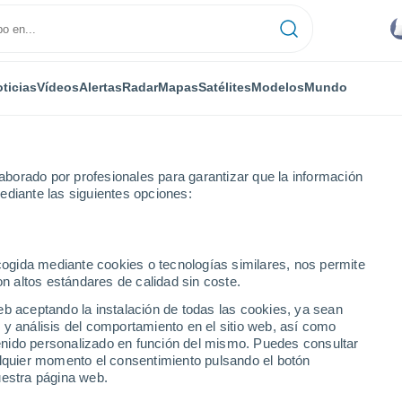
ticias
Vídeos
Alertas
Radar
Mapas
Satélites
Modelos
Mundo
borado por profesionales para garantizar que la información
ediante las siguientes opciones:
chum
ecogida mediante cookies o tecnologías similares, nos permite
on altos estándares de calidad sin coste.
eb aceptando la instalación de todas las cookies, ya sean
 y análisis del comportamiento en el sitio web, así como
...
ntenido personalizado en función del mismo. Puedes consultar
alquier momento el consentimiento pulsando el botón
Por hora
uestra página web.
Intervalos nubosos en las
próximas horas