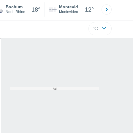
Bochum
Montevideo
Maldonad
18°
12°
North Rhine-Westphalia
Montevideo
Maldonado
°C