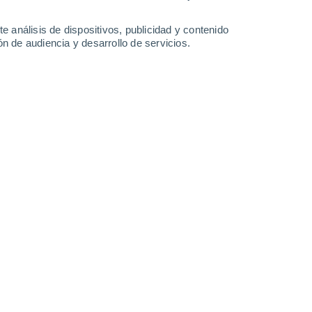
0.8 mm
2.2 mm
33°
/
18°
29°
/
19°
25°
/
13°
32°
/
14°
e análisis de dispositivos, publicidad y contenido
n de audiencia y desarrollo de servicios.
-
34
km/h
20
-
48
km/h
12
-
27
km/h
12
-
27
km/h
Suroeste
0 Bajo
13
-
30 km/h
FPS:
no
Suroeste
0 Bajo
13
-
28 km/h
FPS:
no
Suroeste
0 Bajo
13
-
28 km/h
FPS:
no
Suroeste
1 Bajo
14
-
31 km/h
FPS:
no