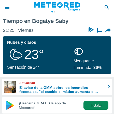
Tiempo en Bogatye Saby
privacidad
21:25
Viernes
...
o de
om.uy
com.uy) ha
Nubes y claros
ado por
23°
es para
ue la
 que se
Menguante
e calidad.
Sensación de 24°
Iluminada:
36%
eder a este
ediante las
opciones:
Actualidad
El aviso de la OMM sobre los incendios
ookies y
forestales: "el cambio climático aumenta el
e forma
riesgo, pero no es el único culpable
¡Descarga
GRATIS
la app de
Instalar
d digital
Meteored!
ada, basada