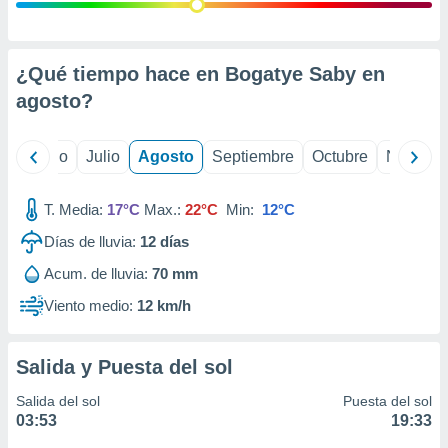
ados con el
 seleccionar
o.
calización
¿Qué tiempo hace en Bogatye Saby en
precisa e
agosto
?
ión mediante
, publicidad
yo
Junio
Julio
Agosto
Septiembre
Octubre
Noviemb
dos,
 publicidad
T. Media:
17°C
Max.:
22°C
Min:
12°C
,
Días de lluvia:
12
días
ón de
 desarrollo
Acum. de lluvia:
70 mm
s.
Viento medio:
12 km/h
tros 1199
ios
Salida y Puesta del sol
Salida del sol
Puesta del sol
03:53
19:33