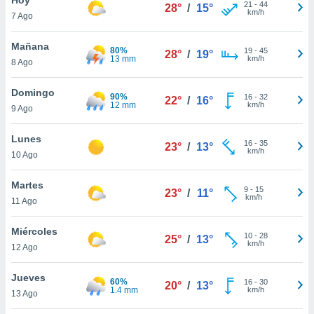
ublicidad y
21
-
44
28°
/
15°
km/h
7 Ago
do en
 mismo.
Mañana
80%
19
-
45
28°
/
19°
sultar más
13 mm
km/h
8 Ago
 en nuestra
 Cookies
y
Domingo
90%
16
-
32
ualquier
22°
/
16°
12 mm
km/h
9 Ago
ento
 botón
Lunes
16
-
35
23°
/
13°
ación de
km/h
10 Ago
kies
 disponible
Martes
9
-
15
e nuestra
23°
/
11°
km/h
11 Ago
.
Miércoles
IVAMENTE,
10
-
28
25°
/
13°
km/h
12 Ago
as
Jueves
60%
16
-
30
20°
/
13°
 a cookies
1.4 mm
km/h
13 Ago
 no aceptar