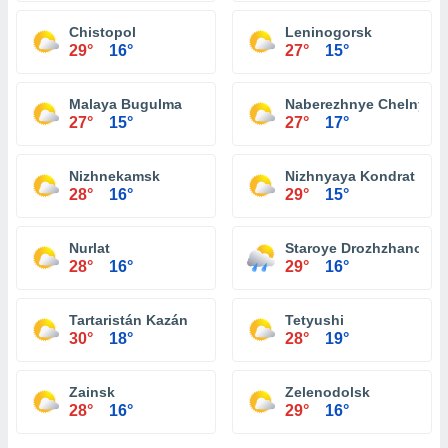
Chistopol
Leninogorsk
29°
16°
27°
15°
Malaya Bugulma
Naberezhnye Chelny
27°
15°
27°
17°
Nizhnekamsk
Nizhnyaya Kondrat
28°
16°
29°
15°
Nurlat
Staroye Drozhzhanoye
28°
16°
29°
16°
Tartaristán Kazán
Tetyushi
30°
18°
28°
19°
Zainsk
Zelenodolsk
28°
16°
29°
16°