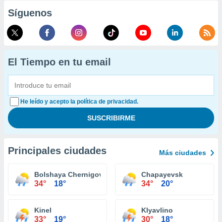
Síguenos
El Tiempo en tu email
He leído y acepto la política de privacidad.
Principales ciudades
Más ciudades
Bolshaya Chernigovka
Chapayevsk
34°
18°
34°
20°
Kinel
Klyavlino
33°
19°
30°
18°