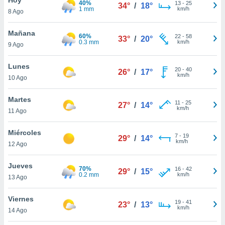
40%
ublicidad y
13
-
25
34°
/
18°
1 mm
km/h
8 Ago
do en
 mismo.
Mañana
60%
22
-
58
33°
/
20°
sultar más
0.3 mm
km/h
9 Ago
 en nuestra
 Cookies
y
Lunes
20
-
40
ualquier
26°
/
17°
km/h
10 Ago
ento
 botón
Martes
11
-
25
27°
/
14°
ación de
km/h
11 Ago
kies
 disponible
Miércoles
7
-
19
e nuestra
29°
/
14°
km/h
12 Ago
.
Jueves
IVAMENTE,
70%
16
-
42
29°
/
15°
0.2 mm
km/h
13 Ago
as
Viernes
19
-
41
23°
/
13°
 a cookies
km/h
14 Ago
 no aceptar