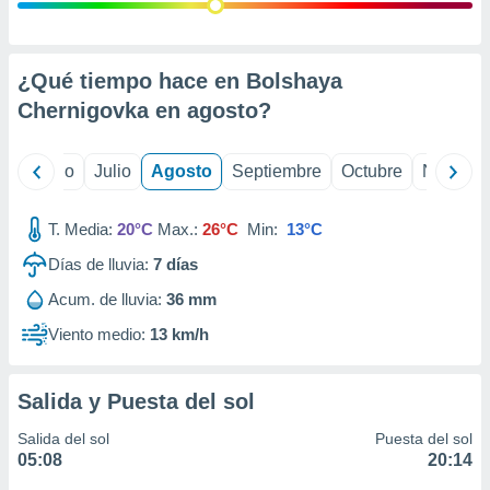
ados con el
 seleccionar
o.
calización
¿Qué tiempo hace en Bolshaya
precisa e
Chernigovka en
agosto
?
ión mediante
, publicidad
yo
Junio
Julio
Agosto
Septiembre
Octubre
Noviemb
dos,
 publicidad
T. Media:
20°C
Max.:
26°C
Min:
13°C
,
Días de lluvia:
7
días
ón de
 desarrollo
Acum. de lluvia:
36 mm
s.
Viento medio:
13 km/h
tros 1199
ios
Salida y Puesta del sol
Salida del sol
Puesta del sol
05:08
20:14