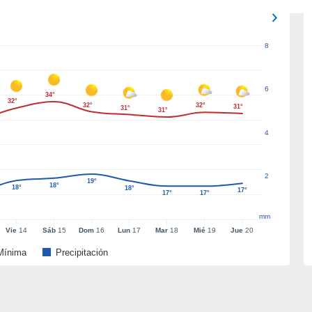
8
6
34°
32°
32°
32°
31°
31°
31°
4
2
19°
18°
18°
18°
17°
17°
17°
mm
Vie
14
Sáb
15
Dom
16
Lun
17
Mar
18
Mié
19
Jue
20
Mínima
Precipitación