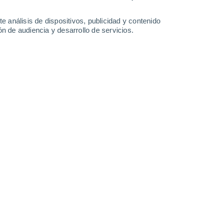
29°
/
18°
29°
/
16°
30°
/
16°
32°
/
18°
e análisis de dispositivos, publicidad y contenido
n de audiencia y desarrollo de servicios.
-
41
km/h
13
-
27
km/h
10
-
29
km/h
11
-
33
km/h
 8 de agosto
Norte
3 Medio
14
-
32 km/h
FPS:
6-10
Noroeste
1 Bajo
13
-
30 km/h
FPS:
no
Noroeste
0 Bajo
12
-
29 km/h
FPS:
no
Noroeste
0 Bajo
8
-
23 km/h
FPS:
no