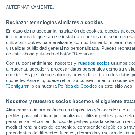
32°
ALTERNATIVAMENTE,
Rechazar tecnologías similares a cookies
Norte
En caso de no aceptar la instalación de cookies, puedes accede
Sensación de 30°
14
-
32 km
informamos de que solo se instalarán cookies que sean necesari
utilizarán cookies para analizar el comportamiento ni para most
visualizar publicidad general no personalizada. Puedes rechazar
de este abono pulsando el botón "Rechazar".
Ocio
Las 5 estaciones de tren más bonitas del mu
Con su consentimiento, nosotros y
nuestros socios
usamos cooki
las joyas de la arquitectura donde da gusto p
almacenar, acceder y procesar datos personales como su visita e
el viaje
cookies. Es posible que algunos proveedores traten tus datos pe
Tiempo 1 - 7 días
Actualidad
Mapa de nubosidad
oponerte. Para ello, puede retirar su consentimiento u oponerse
"Configurar"
o en nuestra
Política de Cookies
en este sitio web.
Nosotros y nuestros socios hacemos el siguiente trata
Mañana
Lunes
Hoy
Almacenar la información en un dispositivo y/o acceder a ella, 
9 Ago
10 Ago
8 Ago
perfiles para publicidad personalizada, utilizar perfiles para sele
personalizar el contenido, uso de perfiles para la selección de c
medir el rendimiento del contenido, comprender al público a tra
procedentes de diferentes fuentes, desarrollo y mejora de los se