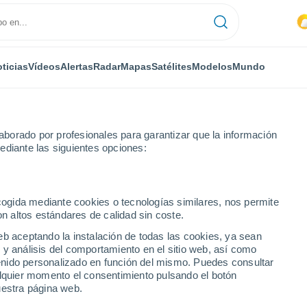
ticias
Vídeos
Alertas
Radar
Mapas
Satélites
Modelos
Mundo
borado por profesionales para garantizar que la información
ediante las siguientes opciones:
ecogida mediante cookies o tecnologías similares, nos permite
on altos estándares de calidad sin coste.
cho - MG
eb aceptando la instalación de todas las cookies, ya sean
 y análisis del comportamiento en el sitio web, así como
...
ntenido personalizado en función del mismo. Puedes consultar
alquier momento el consentimiento pulsando el botón
Por hora
uestra página web.
Intervalos nubosos en las
próximas horas