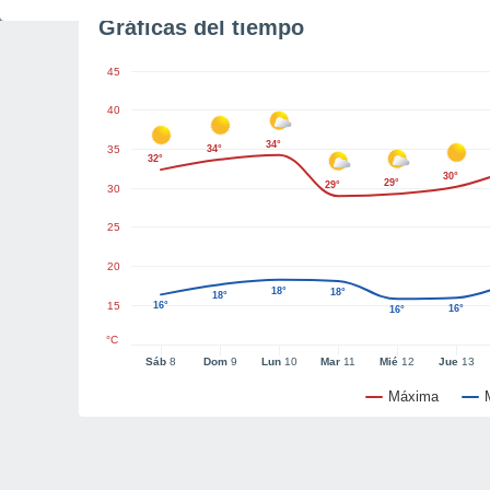
Gráficas del tiempo
45
40
34°
35
34°
32°
30°
29°
29°
30
25
20
18°
18°
18°
15
16°
16°
16°
°C
Sáb
8
Dom
9
Lun
10
Mar
11
Mié
12
Jue
13
Máxima