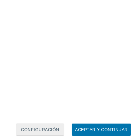
Calendario lunar
Lun
Mar
Mié
Jue
Vie
Sáb
Dom
8
9
10
11
12
13
14
15
16
17
18
19
20
21
CONFIGURACIÓN
ACEPTAR Y CONTINUAR