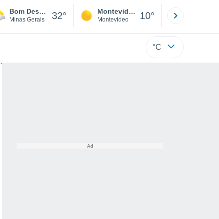
Bom Despacho
Montevideo
Maldonad
32°
10°
Minas Gerais
Montevideo
Maldonado
°C