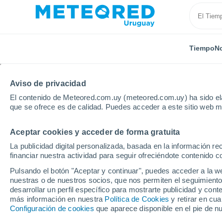
Tiempo
No
Aviso de privacidad
El contenido de Meteored.com.uy (meteored.com.uy) ha sido ela
que se ofrece es de calidad. Puedes acceder a este sitio web m
Aceptar cookies y acceder de forma gratuita
Inicio
Brasil
Minas Gerais
Bom Despacho
La publicidad digital personalizada, basada en la información r
financiar nuestra actividad para seguir ofreciéndote contenido c
Tiempo en Bom Despa
Pulsando el botón "Aceptar y continuar", puedes acceder a la w
nuestras o de nuestros socios, que nos permiten el seguimiento
15:03
Sábado
desarrollar un perfil específico para mostrarte publicidad y co
más información en nuestra
Política de Cookies
y retirar en cu
Configuración de cookies
que aparece disponible en el pie de n
Nubes y claros