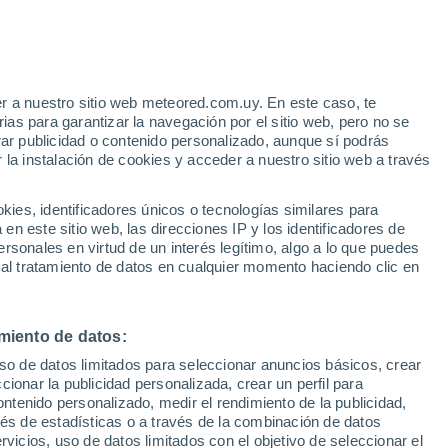
Aviso de nivel amarillo
Alerta moderada por otros en Bom
Despacho hoy
r a nuestro sitio web meteored.com.uy. En este caso, te
/h
as para garantizar la navegación por el sitio web, pero no se
rar publicidad o contenido personalizado, aunque sí podrás
 la instalación de cookies y acceder a nuestro sitio web a través
ndo:
es, identificadores únicos o tecnologías similares para
erder
n este sitio web, las direcciones IP y los identificadores de
rsonales en virtud de un interés legítimo, algo a lo que puedes
Radar de lluvia
Satélites
Modelos
 al tratamiento de datos en cualquier momento haciendo clic en
miento de datos:
Martes
Miércoles
Jueves
Viernes
uso de datos limitados para seleccionar anuncios básicos, crear
11 Ago
12 Ago
13 Ago
14 Ago
ccionar la publicidad personalizada, crear un perfil para
ontenido personalizado, medir el rendimiento de la publicidad,
vés de estadísticas o a través de la combinación de datos
rvicios, uso de datos limitados con el objetivo de seleccionar el