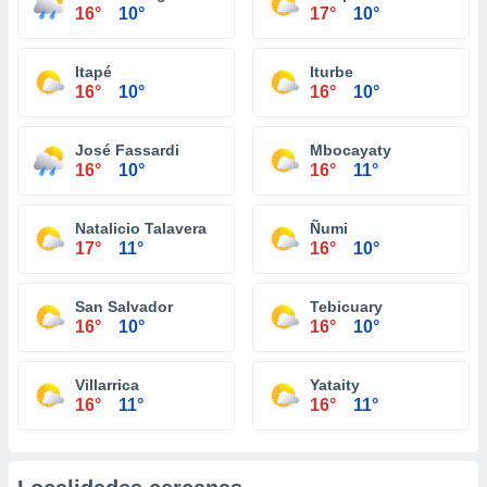
16°
10°
17°
10°
Itapé
Iturbe
16°
10°
16°
10°
José Fassardi
Mbocayaty
16°
10°
16°
11°
Natalicio Talavera
Ñumi
17°
11°
16°
10°
San Salvador
Tebicuary
16°
10°
16°
10°
Villarrica
Yataity
16°
11°
16°
11°