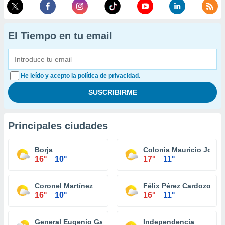
El Tiempo en tu email
He leído y acepto la política de privacidad.
Principales ciudades
Borja
Colonia Mauricio José 
16°
10°
17°
11°
Coronel Martínez
Félix Pérez Cardozo
16°
10°
16°
11°
General Eugenio Garay
Independencia