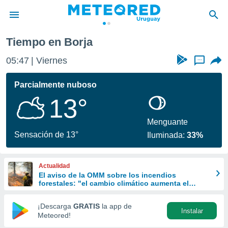
Tiempo en Borja
privacidad
05:47
Viernes
...
o de
om.uy
com.uy) ha
Parcialmente nuboso
ado por
13°
es para
ue la
 que se
Menguante
e calidad.
Sensación de 13°
Iluminada:
33%
eder a este
ediante las
opciones:
Actualidad
El aviso de la OMM sobre los incendios
ookies y
forestales: "el cambio climático aumenta el
e forma
riesgo, pero no es el único culpable
¡Descarga
GRATIS
la app de
Instalar
d digital
Meteored!
ada, basada