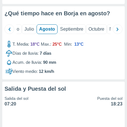
ados con el
 seleccionar
o.
¿Qué tiempo hace en Borja en
agosto
?
calización
precisa e
yo
Junio
Julio
Agosto
Septiembre
Octubre
Noviemb
ión mediante
, publicidad
T. Media:
18°C
Max.:
25°C
Min:
13°C
dos,
Días de lluvia:
7
días
 publicidad
Acum. de lluvia:
90 mm
,
ón de
Viento medio:
12 km/h
 desarrollo
s.
Salida y Puesta del sol
tros 1199
ios
Salida del sol
Puesta del sol
07:20
18:23