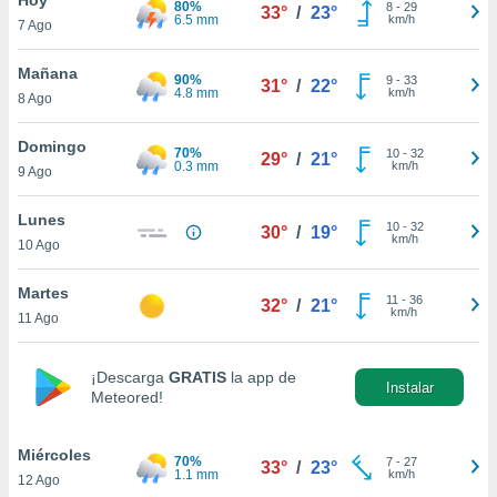
80%
ublicidad y
8
-
29
33°
/
23°
6.5 mm
km/h
7 Ago
do en
 mismo.
Mañana
90%
9
-
33
31°
/
22°
sultar más
4.8 mm
km/h
8 Ago
 en nuestra
 Cookies
y
Domingo
70%
10
-
32
ualquier
29°
/
21°
0.3 mm
km/h
9 Ago
ento
 botón
Lunes
10
-
32
30°
/
19°
ación de
km/h
10 Ago
kies
 disponible
Martes
11
-
36
e nuestra
32°
/
21°
km/h
11 Ago
.
IVAMENTE,
¡Descarga
GRATIS
la app de
Instalar
Meteored!
as
 a cookies
Miércoles
70%
7
-
27
33°
/
23°
1.1 mm
km/h
12 Ago
 no aceptar