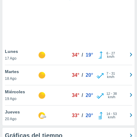
ste abono
 botón
.
nto,
cios
kies,
Lunes
6
-
27
ores únicos
34°
/
19°
km/h
17 Ago
as similares
nar,
Martes
rocesar
7
-
31
34°
/
20°
km/h
onales como
18 Ago
 este sitio
recciones IP
Miércoles
12
-
38
34°
/
20°
ficadores de
km/h
19 Ago
 posible
s
Jueves
 traten tus
14
-
53
33°
/
20°
km/h
nales en
20 Ago
 interés
go a lo que
Gráficas del tiempo
nerte. Para