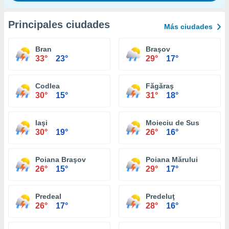
Principales ciudades
Más ciudades
Bran
Braşov
33°
23°
29°
17°
Codlea
Făgăraş
30°
15°
31°
18°
Iaşi
Moieciu de Sus
30°
19°
26°
16°
Poiana Braşov
Poiana Mărului
26°
15°
29°
17°
Predeal
Predeluţ
26°
17°
28°
16°