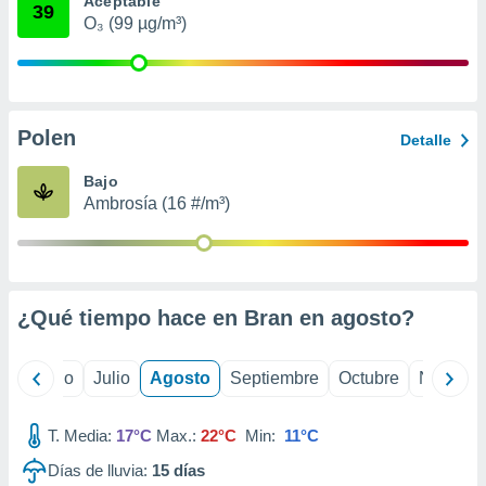
Aceptable
ados con el
39
 seleccionar
O₃ (99 µg/m³)
o.
calización
precisa e
ión mediante
Polen
Detalle
, publicidad
Bajo
dos,
Ambrosía (16 #/m³)
 publicidad
,
ón de
 desarrollo
s.
¿Qué tiempo hace en Bran en
agosto
?
tros 1199
ios
yo
Junio
Julio
Agosto
Septiembre
Octubre
Noviemb
T. Media:
17°C
Max.:
22°C
Min:
11°C
Días de lluvia:
15
días