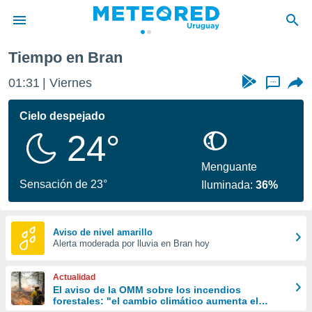
Tiempo en Bran
privacidad
01:31
Viernes
...
o de
om.uy
com.uy) ha
Cielo despejado
ado por
24°
es para
ue la
 que se
Menguante
e calidad.
Sensación de 23°
Iluminada:
36%
eder a este
ediante las
opciones:
Aviso de nivel amarillo
Alerta moderada por lluvia en Bran hoy
ookies y
e forma
Actualidad
d digital
El aviso de la OMM sobre los incendios
forestales: "el cambio climático aumenta el
ada, basada