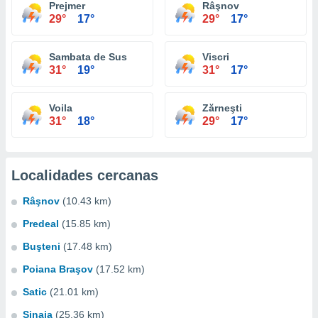
Prejmer
Râşnov
29°
17°
29°
17°
Sambata de Sus
Viscri
31°
19°
31°
17°
Voila
Zărneşti
31°
18°
29°
17°
Localidades cercanas
Râşnov
(10.43 km)
Predeal
(15.85 km)
Buşteni
(17.48 km)
Poiana Braşov
(17.52 km)
Satic
(21.01 km)
Sinaia
(25.36 km)