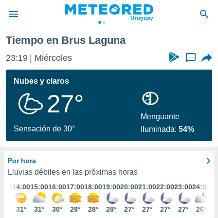
Tiempo en Brus Laguna
privacidad
23:19
Miércoles
...
o de
om.uy
com.uy) ha
Nubes y claros
ado por
27°
es para
ue la
 que se
Menguante
e calidad.
Sensación de 30°
Iluminada:
54%
eder a este
ediante las
opciones:
Por hora
ookies y
Lluvias débiles en las próximas horas
e forma
3:00
14:00
15:00
16:00
17:00
18:00
19:00
20:00
21:00
22:00
23:00
24:00
d digital
31°
31°
31°
30°
29°
28°
28°
27°
27°
27°
27°
26°
ada, basada