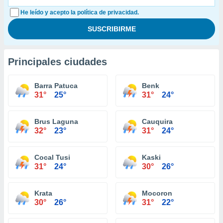
He leído y acepto la política de privacidad.
Principales ciudades
Barra Patuca
Benk
31°
25°
31°
24°
Brus Laguna
Cauquira
32°
23°
31°
24°
Cocal Tusi
Kaski
31°
24°
30°
26°
Krata
Mocoron
30°
26°
31°
22°