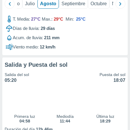
ados con el
yo
Junio
Julio
Agosto
Septiembre
Octubre
Noviemb
 seleccionar
o.
T. Media:
27°C
Max.:
29°C
Min:
25°C
calización
precisa e
Días de lluvia:
29
días
ión mediante
Acum. de lluvia:
211 mm
, publicidad
Viento medio:
12 km/h
dos,
 publicidad
Salida y Puesta del sol
,
ón de
Salida del sol
Puesta del sol
 desarrollo
05:20
18:07
s.
tros 1199
ios
Primera luz
Mediodía
Última luz
04:58
11:44
18:29
Duración del día
12h 46m