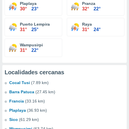
Plaplaya
Pranza
30°
23°
32°
22°
Puerto Lempira
Raya
31°
25°
31°
24°
Wampusirpi
31°
22°
Localidades cercanas
Cocal Tusi
(7.89 km)
Barra Patuca
(27.45 km)
Francia
(33.16 km)
Plaplaya
(36.93 km)
Sico
(61.29 km)
Wampusirpi
(63.74 km)