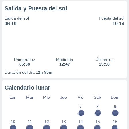
ar perfiles
Salida y Puesta del sol
idad
a, utilizar
Salida del sol
Puesta del sol
a
06:19
19:14
 la
da, crear un
personalizar
o, uso de
a la
e contenido
Primera luz
Mediodía
Última luz
do, medir el
05:56
12:47
19:38
 de la
Duración del día
12h 55m
medir el
 del
 comprender
Calendario lunar
 través de
s o a través
Lun
Mar
Mié
Jue
Vie
Sáb
Dom
nación de
7
8
9
edentes de
fuentes,
y mejora de
10
11
12
13
14
15
16
os, uso de