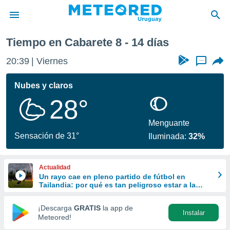
óxima semana
Tiempo en Cabarete 8 - 14 días
privacidad
20:39
Viernes
...
o de
om.uy
com.uy) ha
Nubes y claros
ado por
28°
es para
ue la
 que se
Menguante
e calidad.
Sensación de 31°
Iluminada:
32%
eder a este
ediante las
opciones:
Actualidad
Un rayo cae en pleno partido de fútbol en
ookies y
Tailandia: por qué es tan peligroso estar a la
e forma
intemperie durante una tormenta
¡Descarga
GRATIS
la app de
Instalar
d digital
Meteored!
ada, basada