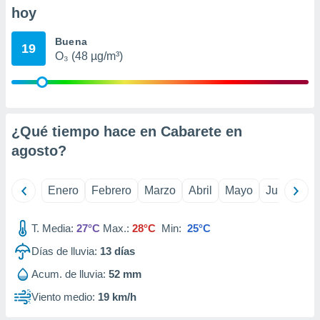
retirar su
hoy
ento u
Buena
19
 de datos
O₃ (48 µg/m³)
er momento
ic en
o en
 Cookies
en
¿Qué tiempo hace en Cabarete en
eb.
agosto
?
y
socios
el
Enero
Febrero
Marzo
Abril
Mayo
Junio
Ju
to de
T. Media:
27°C
Max.:
28°C
Min:
25°C
la
Días de lluvia:
13
días
 en un
Acum. de lluvia:
52 mm
 y/o acceder
 de datos
Viento medio:
19 km/h
ara
 anuncios