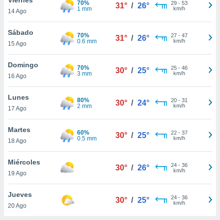
70%
ublicidad y
29
-
53
31°
/
26°
1 mm
km/h
14 Ago
do en
 mismo.
Sábado
70%
27
-
47
31°
/
26°
sultar más
0.6 mm
km/h
15 Ago
 en nuestra
 Cookies
y
Domingo
70%
25
-
46
ualquier
30°
/
25°
3 mm
km/h
16 Ago
ento
 botón
Lunes
80%
20
-
31
30°
/
24°
ación de
2 mm
km/h
17 Ago
kies
 disponible
Martes
60%
22
-
37
e nuestra
30°
/
25°
0.5 mm
km/h
18 Ago
.
Miércoles
IVAMENTE,
24
-
36
30°
/
26°
km/h
19 Ago
as
Jueves
24
-
36
30°
/
25°
 a cookies
km/h
20 Ago
 no aceptar