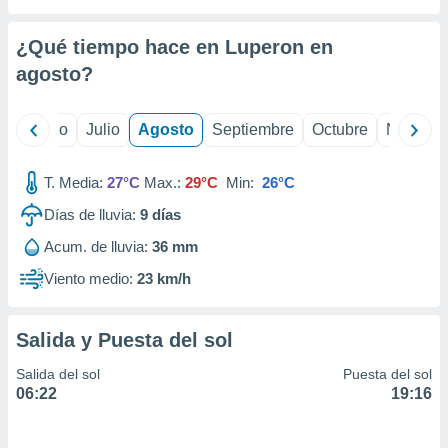
ados con el
 seleccionar
o.
¿Qué tiempo hace en Luperon en
calización
agosto
?
precisa e
ión mediante
yo
Junio
Julio
Agosto
Septiembre
Octubre
Noviemb
, publicidad
T. Media:
27°C
Max.:
29°C
Min:
26°C
dos,
 publicidad
Días de lluvia:
9
días
,
ón de
Acum. de lluvia:
36 mm
 desarrollo
Viento medio:
23 km/h
s.
tros 1199
ios
Salida y Puesta del sol
Salida del sol
Puesta del sol
06:22
19:16