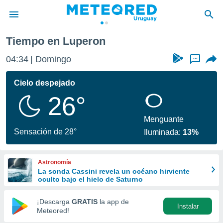
Tiempo en Luperon
privacidad
04:34
Domingo
...
o de
om.uy
com.uy) ha
Cielo despejado
ado por
26°
es para
ue la
 que se
Menguante
e calidad.
Sensación de 28°
Iluminada:
13%
eder a este
ediante las
opciones:
Astronomía
La sonda Cassini revela un océano hirviente
ookies y
oculto bajo el hielo de Saturno
e forma
¡Descarga
GRATIS
la app de
Instalar
d digital
Meteored!
ada, basada