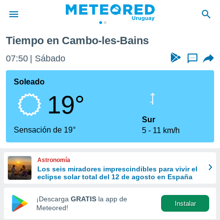
o-les-Bains
Tiempo en Cambo-les-Bains
privacidad
07:50
Sábado
...
o de
om.uy
com.uy) ha
Soleado
ado por
19°
es para
ue la
 que se
Sur
e calidad.
Sensación de 19°
5
11 km/h
eder a este
ediante las
opciones:
Astronomía
Los seis miradores imprescindibles para vivir el
ookies y
eclipse solar total del 12 de agosto en España
e forma
¡Descarga
GRATIS
la app de
Instalar
d digital
Meteored!
ada, basada