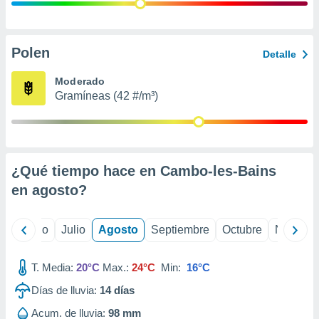
ados con el
 seleccionar
o.
calización
Polen
Detalle
precisa e
ión mediante
Moderado
Gramíneas (42 #/m³)
, publicidad
dos,
 publicidad
,
¿Qué tiempo hace en Cambo-les-Bains
ón de
 desarrollo
en
agosto
?
s.
tros 1199
yo
Junio
Julio
Agosto
Septiembre
Octubre
Noviemb
ios
T. Media:
20°C
Max.:
24°C
Min:
16°C
Días de lluvia:
14
días
Acum. de lluvia:
98 mm