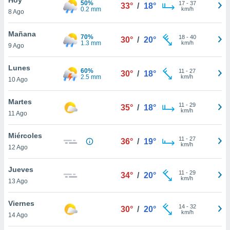
50%
ublicidad y
17
-
37
33°
/
18°
0.2 mm
km/h
8 Ago
do en
 mismo.
Mañana
70%
18
-
40
30°
/
20°
sultar más
1.3 mm
km/h
9 Ago
 en nuestra
 Cookies
y
Lunes
60%
11
-
27
ualquier
30°
/
18°
2.5 mm
km/h
10 Ago
ento
 botón
Martes
11
-
29
35°
/
18°
ación de
km/h
11 Ago
kies
 disponible
Miércoles
11
-
27
e nuestra
36°
/
19°
km/h
12 Ago
.
Jueves
IVAMENTE,
11
-
29
34°
/
20°
km/h
13 Ago
as
Viernes
14
-
32
30°
/
20°
 a cookies
km/h
14 Ago
 no aceptar