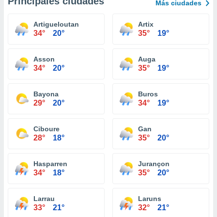
Principales ciudades
Más ciudades
Artigueloutan
Artix
34°
20°
35°
19°
Asson
Auga
34°
20°
35°
19°
Bayona
Buros
29°
20°
34°
19°
Ciboure
Gan
28°
18°
35°
20°
Hasparren
Jurançon
34°
18°
35°
20°
Larrau
Laruns
33°
21°
32°
21°