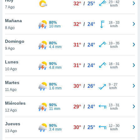
ublicidad y
23
-
42
32°
/
25°
km/h
7 Ago
do en
 mismo.
Mañana
80%
18
-
33
32°
/
24°
sultar más
10 mm
km/h
8 Ago
 en nuestra
 Cookies
y
Domingo
80%
19
-
35
ualquier
31°
/
24°
4.4 mm
km/h
9 Ago
ento
 botón
Lunes
90%
18
-
31
31°
/
24°
ación de
4.8 mm
km/h
10 Ago
kies
 disponible
Martes
80%
9
-
27
e nuestra
30°
/
26°
1.6 mm
km/h
11 Ago
.
Miércoles
IVAMENTE,
90%
13
-
31
29°
/
24°
11 mm
km/h
12 Ago
as
Jueves
90%
12
-
30
30°
/
25°
 a cookies
3.4 mm
km/h
13 Ago
 no aceptar