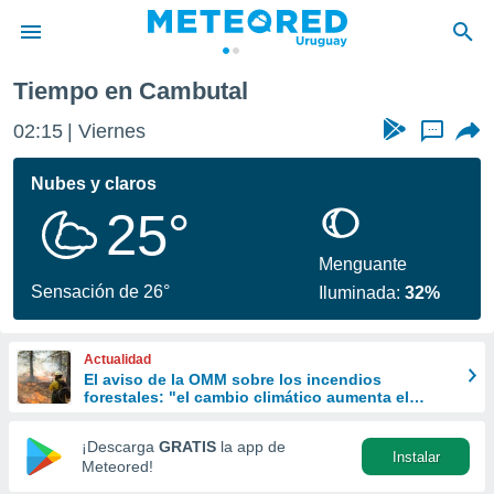
Tiempo en Cambutal
privacidad
02:15
Viernes
...
o de
om.uy
com.uy) ha
Nubes y claros
ado por
25°
es para
ue la
 que se
Menguante
e calidad.
Sensación de 26°
Iluminada:
32%
eder a este
ediante las
opciones:
Actualidad
El aviso de la OMM sobre los incendios
ookies y
forestales: "el cambio climático aumenta el
e forma
riesgo, pero no es el único culpable
¡Descarga
GRATIS
la app de
Instalar
d digital
Meteored!
ada, basada