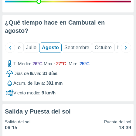
ados con el
 seleccionar
o.
calización
¿Qué tiempo hace en Cambutal en
precisa e
agosto
?
ión mediante
, publicidad
yo
Junio
Julio
Agosto
Septiembre
Octubre
Noviemb
dos,
 publicidad
T. Media:
26°C
Max.:
27°C
Min:
25°C
,
Días de lluvia:
31
días
ón de
 desarrollo
Acum. de lluvia:
391 mm
s.
Viento medio:
9 km/h
tros 1199
ios
Salida y Puesta del sol
Salida del sol
Puesta del sol
06:15
18:39