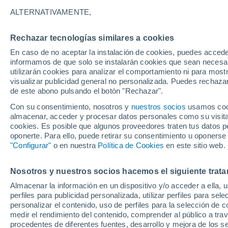
2°
ALTERNATIVAMENTE,
Rechazar tecnologías similares a cookies
Menguant
En caso de no aceptar la instalación de cookies, puedes accede
Iluminada
Sensación de 0°
informamos de que solo se instalarán cookies que sean necesari
utilizarán cookies para analizar el comportamiento ni para most
visualizar publicidad general no personalizada. Puedes rechazar
de este abono pulsando el botón "Rechazar".
Ocio
Amantes de las emociones fuertes: estas
Con su consentimiento, nosotros y
nuestros socios
usamos cooki
actividades mundiales están hechas para ust
almacenar, acceder y procesar datos personales como su visita e
cookies. Es posible que algunos proveedores traten tus datos pe
Tiempo 1 - 7 días
Actualidad
Mapa de temperatura
oponerte. Para ello, puede retirar su consentimiento u oponerse
"Configurar"
o en nuestra
Política de Cookies
en este sitio web.
Nosotros y nuestros socios hacemos el siguiente trata
Mañana
Sábado
D
Hoy
Almacenar la información en un dispositivo y/o acceder a ella, 
7 Ago
8 Ago
6 Ago
perfiles para publicidad personalizada, utilizar perfiles para sele
personalizar el contenido, uso de perfiles para la selección de c
medir el rendimiento del contenido, comprender al público a tra
procedentes de diferentes fuentes, desarrollo y mejora de los se