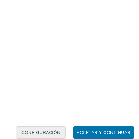
Calendario lunar
Lun
Mar
Mié
Jue
Vie
Sáb
Dom
6
7
8
9
10
11
12
13
14
15
16
17
18
19
CONFIGURACIÓN
ACEPTAR Y CONTINUAR