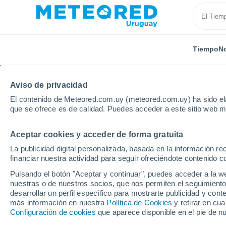
Tiempo
No
Aviso de privacidad
El contenido de Meteored.com.uy (meteored.com.uy) ha sido ela
que se ofrece es de calidad. Puedes acceder a este sitio web m
Aceptar cookies y acceder de forma gratuita
Inicio
Perú
Departamento de Huancavelica
Cas
La publicidad digital personalizada, basada en la información r
financiar nuestra actividad para seguir ofreciéndote contenido c
Tiempo en Castrovirre
Pulsando el botón "Aceptar y continuar", puedes acceder a la w
nuestras o de nuestros socios, que nos permiten el seguimiento
05:55
Jueves
desarrollar un perfil específico para mostrarte publicidad y co
más información en nuestra
Política de Cookies
y retirar en cu
Configuración de cookies
que aparece disponible en el pie de n
Cielo despejado