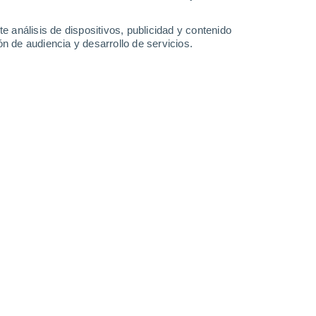
3.5 mm
3.7 mm
0.4 mm
0.2 mm
14°
/
2°
13°
/
3°
15°
/
3°
16°
/
2°
e análisis de dispositivos, publicidad y contenido
n de audiencia y desarrollo de servicios.
-
36
km/h
18
-
57
km/h
22
-
69
km/h
11
-
37
km/h
agosto
Noreste
0 Bajo
7
-
21 km/h
FPS:
no
Noreste
0 Bajo
8
-
22 km/h
FPS:
no
Noreste
2 Bajo
9
-
25 km/h
FPS:
no
Noreste
5 Medio
4
-
22 km/h
FPS:
6-10