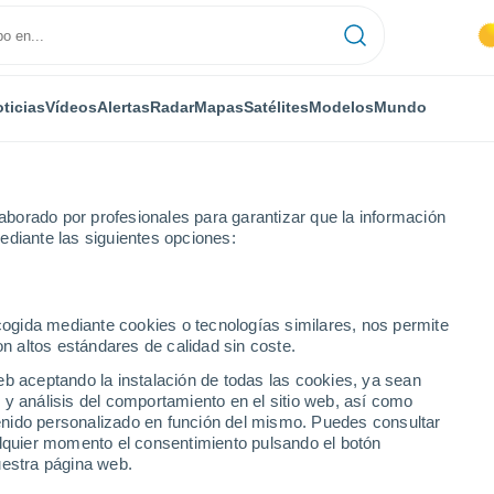
ticias
Vídeos
Alertas
Radar
Mapas
Satélites
Modelos
Mundo
borado por profesionales para garantizar que la información
ediante las siguientes opciones:
trovirreyna
ecogida mediante cookies o tecnologías similares, nos permite
on altos estándares de calidad sin coste.
yna
eb aceptando la instalación de todas las cookies, ya sean
 y análisis del comportamiento en el sitio web, así como
...
ntenido personalizado en función del mismo. Puedes consultar
alquier momento el consentimiento pulsando el botón
Por hora
uestra página web.
Cielos despejados en las
próximas horas