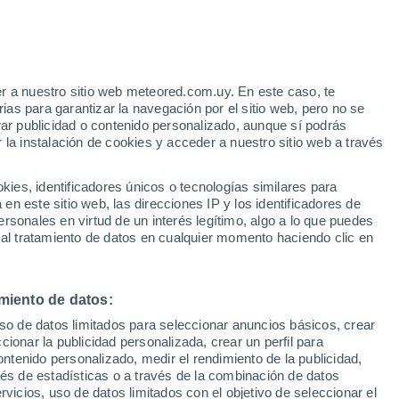
e
r a nuestro sitio web meteored.com.uy. En este caso, te
:
43%
as para garantizar la navegación por el sitio web, pero no se
rar publicidad o contenido personalizado, aunque sí podrás
 la instalación de cookies y acceder a nuestro sitio web a través
es, identificadores únicos o tecnologías similares para
edes
n este sitio web, las direcciones IP y los identificadores de
rsonales en virtud de un interés legítimo, algo a lo que puedes
Radar de lluvia
Satélites
Modelos
 al tratamiento de datos en cualquier momento haciendo clic en
miento de datos:
omingo
Lunes
Martes
Miércoles
uso de datos limitados para seleccionar anuncios básicos, crear
9 Ago
10 Ago
11 Ago
12 Ago
ccionar la publicidad personalizada, crear un perfil para
ontenido personalizado, medir el rendimiento de la publicidad,
vés de estadísticas o a través de la combinación de datos
rvicios, uso de datos limitados con el objetivo de seleccionar el
80%
90%
70%
60%