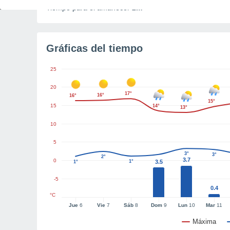
Tiempo para el amanecer
2m
Gráficas del tiempo
25
20
17°
16°
16°
15°
15
14°
13°
10
5
3°
3°
2°
3.7
0
1°
3.5
1°
-5
0.4
°C
Jue
6
Vie
7
Sáb
8
Dom
9
Lun
10
Mar
11
Máxima