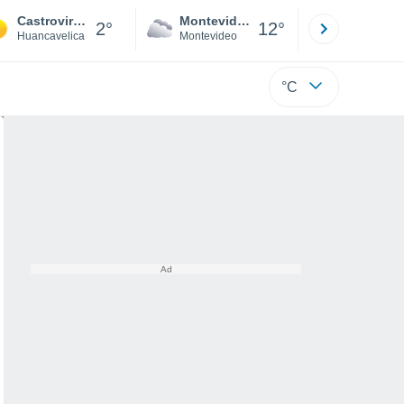
Castrovirreyna
Montevideo
Maldonad
2°
12°
Huancavelica
Montevideo
Maldonado
°C