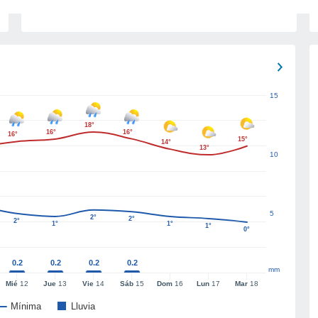
15
18°
16°
16°
16°
15°
14°
13°
10
5
2°
2°
2°
1°
1°
1°
0°
0.2
0.2
0.2
0.2
mm
Mié
12
Jue
13
Vie
14
Sáb
15
Dom
16
Lun
17
Mar
18
Mínima
Lluvia