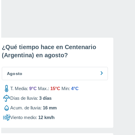
¿Qué tiempo hace en Centenario
(Argentina) en
agosto
?
Agosto
T. Media:
9°C
Max.:
15°C
Min:
4°C
Días de lluvia:
3
días
Acum. de lluvia:
16 mm
Viento medio:
12 km/h