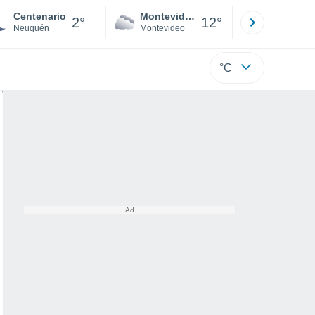
Centenario
Montevideo
Maldonad
2°
12°
Neuquén
Montevideo
Maldonado
°C