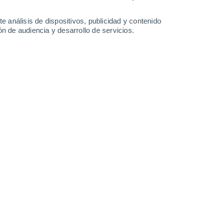
8°
/
-1°
7°
/
0°
11°
/
1°
13°
/
3°
e análisis de dispositivos, publicidad y contenido
n de audiencia y desarrollo de servicios.
-
31
km/h
28
-
54
km/h
20
-
41
km/h
12
-
29
km/h
to
Suroeste
0 Bajo
19
-
33 km/h
FPS:
no
Suroeste
0 Bajo
18
-
32 km/h
FPS:
no
Suroeste
0 Bajo
15
-
31 km/h
FPS:
no
Oeste
1 Bajo
12
-
27 km/h
FPS:
no