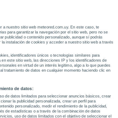
Aviso de nivel naranja
Alerta importante por lluvia en
Centenario hoy
e
r a nuestro sitio web meteored.com.uy. En este caso, te
:
44%
as para garantizar la navegación por el sitio web, pero no se
rar publicidad o contenido personalizado, aunque sí podrás
 la instalación de cookies y acceder a nuestro sitio web a través
es, identificadores únicos o tecnologías similares para
edes
n este sitio web, las direcciones IP y los identificadores de
rsonales en virtud de un interés legítimo, algo a lo que puedes
Radar de lluvia
Satélites
Modelos
 al tratamiento de datos en cualquier momento haciendo clic en
miento de datos:
omingo
Lunes
Martes
Miércoles
uso de datos limitados para seleccionar anuncios básicos, crear
9 Ago
10 Ago
11 Ago
12 Ago
ccionar la publicidad personalizada, crear un perfil para
ontenido personalizado, medir el rendimiento de la publicidad,
vés de estadísticas o a través de la combinación de datos
rvicios, uso de datos limitados con el objetivo de seleccionar el