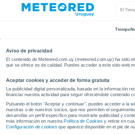
Tiempo
No
Aviso de privacidad
El contenido de Meteored.com.uy (meteored.com.uy) ha sido ela
que se ofrece es de calidad. Puedes acceder a este sitio web m
Aceptar cookies y acceder de forma gratuita
Inicio
Argentina
Provincia de Neuquén
Centena
La publicidad digital personalizada, basada en la información r
financiar nuestra actividad para seguir ofreciéndote contenido c
Tiempo en Centenario 
Pulsando el botón "Aceptar y continuar", puedes acceder a la w
nuestras o de nuestros socios, que nos permiten el seguimiento
06:59
Jueves
desarrollar un perfil específico para mostrarte publicidad y co
más información en nuestra
Política de Cookies
y retirar en cu
Configuración de cookies
que aparece disponible en el pie de n
Cielo despejado