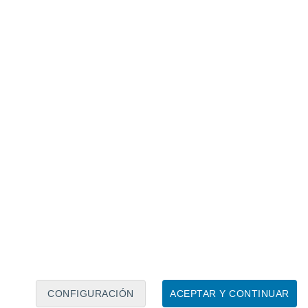
Calendario lunar
Lun
Mar
Mié
Jue
Vie
Sáb
Dom
6
7
8
9
10
11
12
13
14
15
16
17
18
19
CONFIGURACIÓN
ACEPTAR Y CONTINUAR