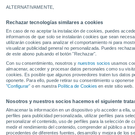
2°
ALTERNATIVAMENTE,
Rechazar tecnologías similares a cookies
Menguant
En caso de no aceptar la instalación de cookies, puedes accede
Iluminada
Sensación de -2°
informamos de que solo se instalarán cookies que sean necesari
utilizarán cookies para analizar el comportamiento ni para most
visualizar publicidad general no personalizada. Puedes rechazar
de este abono pulsando el botón "Rechazar".
Ocio
Amantes de las emociones fuertes: estas
Con su consentimiento, nosotros y
nuestros socios
usamos cooki
actividades mundiales están hechas para ust
almacenar, acceder y procesar datos personales como su visita e
cookies. Es posible que algunos proveedores traten tus datos pe
Tiempo 1 - 7 días
Actualidad
Mapa de temperatura
oponerte. Para ello, puede retirar su consentimiento u oponerse
"Configurar"
o en nuestra
Política de Cookies
en este sitio web.
Nosotros y nuestros socios hacemos el siguiente trata
Mañana
Sábado
D
Hoy
Almacenar la información en un dispositivo y/o acceder a ella, 
7 Ago
8 Ago
6 Ago
perfiles para publicidad personalizada, utilizar perfiles para sele
personalizar el contenido, uso de perfiles para la selección de c
medir el rendimiento del contenido, comprender al público a tra
procedentes de diferentes fuentes, desarrollo y mejora de los se
90%