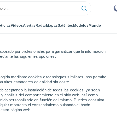
ticias
Vídeos
Alertas
Radar
Mapas
Satélites
Modelos
Mundo
borado por profesionales para garantizar que la información
ediante las siguientes opciones:
rio
ecogida mediante cookies o tecnologías similares, nos permite
on altos estándares de calidad sin coste.
(Argentina)
eb aceptando la instalación de todas las cookies, ya sean
 y análisis del comportamiento en el sitio web, así como
...
ntenido personalizado en función del mismo. Puedes consultar
alquier momento el consentimiento pulsando el botón
Por hora
uestra página web.
Cielos despejados en las
próximas horas