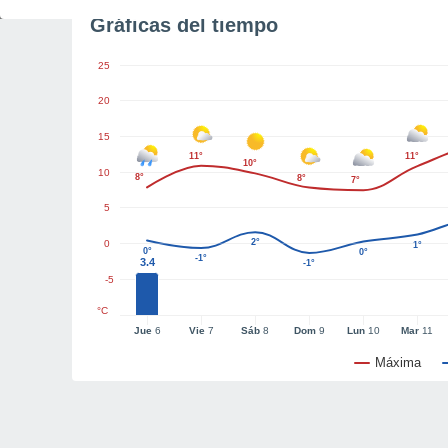
Gráficas del tiempo
25
20
15
11°
11°
10°
10
8°
8°
7°
5
2°
0
1°
0°
0°
-1°
3.4
-1°
-5
°C
Jue
6
Vie
7
Sáb
8
Dom
9
Lun
10
Mar
11
Máxima