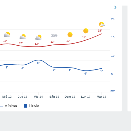
20
18°
15°
15
13°
13°
13°
12°
12°
10
5°
3°
3°
2°
2°
1°
0°
5
mm
Mié
12
Jue
13
Vie
14
Sáb
15
Dom
16
Lun
17
Mar
18
Mínima
Lluvia