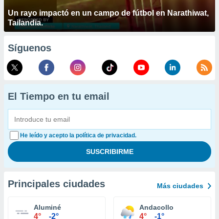
Un rayo impactó en un campo de fútbol en Narathiwat,
Tailandia.
Síguenos
El Tiempo en tu email
He leído y acepto la política de privacidad.
Principales ciudades
Más ciudades
Aluminé
Andacollo
4°
-2°
4°
-1°