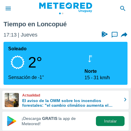
Tiempo en Loncopué
privacidad
17:13
Jueves
...
o de
om.uy
com.uy) ha
Soleado
ado por
2°
es para
ue la
 que se
Norte
e calidad.
Sensación de -1°
15
31 km/h
eder a este
ediante las
opciones:
Actualidad
El aviso de la OMM sobre los incendios
ookies y
forestales: "el cambio climático aumenta el
e forma
riesgo, pero no es el único culpable
¡Descarga
GRATIS
la app de
Instalar
d digital
Meteored!
ada, basada