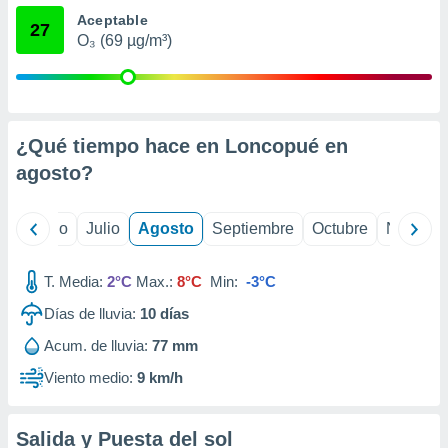
ados con el
Aceptable
 seleccionar
27
o.
O₃ (69 µg/m³)
calización
precisa e
ión mediante
¿Qué tiempo hace en Loncopué en
, publicidad
agosto
?
dos,
 publicidad
,
yo
Junio
Julio
Agosto
Septiembre
Octubre
Noviemb
ón de
 desarrollo
s.
T. Media:
2°C
Max.:
8°C
Min:
-3°C
tros 1199
Días de lluvia:
10
días
ios
Acum. de lluvia:
77 mm
Viento medio:
9 km/h
Salida y Puesta del sol