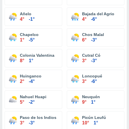
Añelo
Bajada del Agrio
4°
-1°
4°
-6°
Chapelco
Chos Malal
1°
-5°
6°
-3°
Colonia Valentina
Cutral Có
8°
1°
3°
-3°
Huinganco
Loncopué
2°
-4°
3°
-6°
Nahuel Huapi
Neuquén
5°
-2°
9°
1°
Paso de los Indios
Picún Leufú
3°
-3°
10°
1°