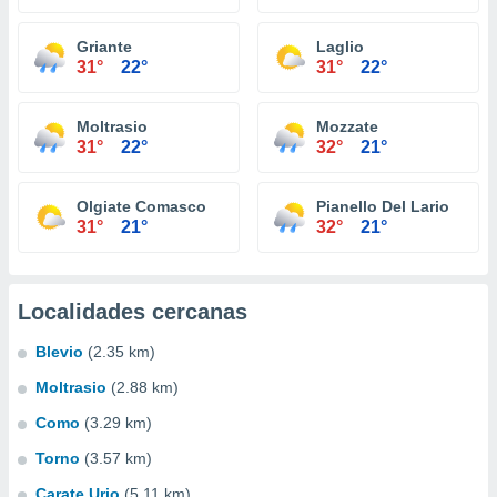
Griante
Laglio
31°
22°
31°
22°
Moltrasio
Mozzate
31°
22°
32°
21°
Olgiate Comasco
Pianello Del Lario
31°
21°
32°
21°
Localidades cercanas
Blevio
(2.35 km)
Moltrasio
(2.88 km)
Como
(3.29 km)
Torno
(3.57 km)
Carate Urio
(5.11 km)