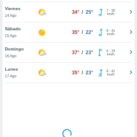
ón de
uedes
Viernes
7
-
30
34°
/
25°
uestro sitio
km/h
14 Ago
ed.com.uy.
o, te
Sábado
 de que
8
-
31
35°
/
22°
km/h
15 Ago
talarán
e sean
para
Domingo
6
-
33
37°
/
23°
a
km/h
16 Ago
por el sitio
o se
Lunes
8
-
41
cookies para
35°
/
23°
km/h
17 Ago
nto ni para
licidad o
ado, aunque
sualizar
general no
ada. Puedes
 instalación
y acceder a
io web a