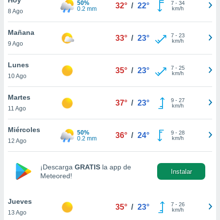
50%
ublicidad y
7
-
34
32°
/
22°
0.2 mm
km/h
8 Ago
do en
 mismo.
Mañana
7
-
23
33°
/
23°
sultar más
km/h
9 Ago
 en nuestra
 Cookies
y
Lunes
7
-
25
ualquier
35°
/
23°
km/h
10 Ago
ento
 botón
Martes
9
-
27
37°
/
23°
ación de
km/h
11 Ago
kies
 disponible
Miércoles
50%
9
-
28
e nuestra
36°
/
24°
0.2 mm
km/h
12 Ago
.
IVAMENTE,
¡Descarga
GRATIS
la app de
Instalar
Meteored!
as
 a cookies
Jueves
7
-
26
35°
/
23°
km/h
13 Ago
 no aceptar