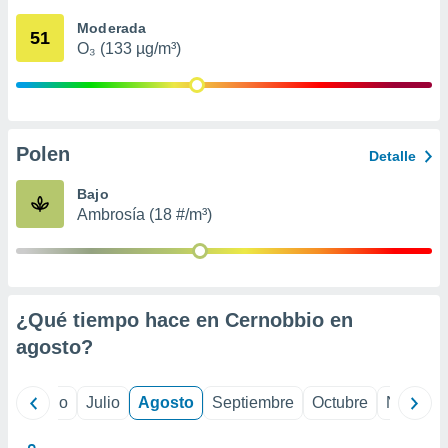
ados con el
 seleccionar
Moderada
51
o.
O₃ (133 µg/m³)
calización
precisa e
ión mediante
, publicidad
Polen
Detalle
dos,
Bajo
 publicidad
Ambrosía (18 #/m³)
,
ón de
 desarrollo
s.
tros 1199
¿Qué tiempo hace en Cernobbio en
ios
agosto
?
yo
Junio
Julio
Agosto
Septiembre
Octubre
Noviemb