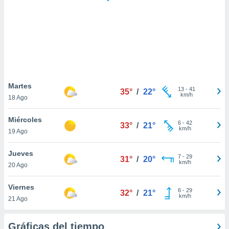
ste abono
 botón
.
nto,
cios
kies,
Martes
13
-
41
ores únicos
35°
/
22°
km/h
18 Ago
as similares
nar,
Miércoles
rocesar
6
-
42
33°
/
21°
km/h
onales como
19 Ago
 este sitio
recciones IP
Jueves
7
-
29
31°
/
20°
ficadores de
km/h
20 Ago
 posible
s
Viernes
 traten tus
6
-
29
32°
/
21°
km/h
nales en
21 Ago
 interés
go a lo que
Gráficas del tiempo
nerte. Para