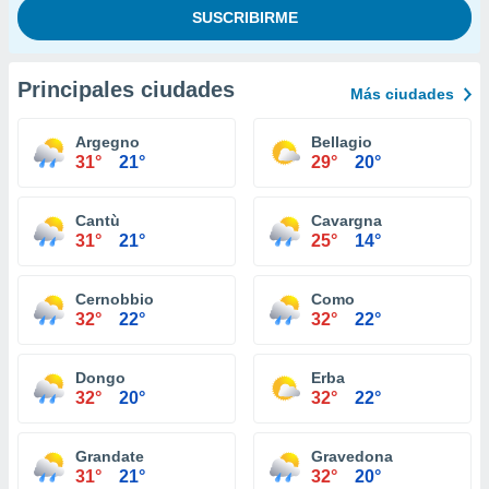
Principales ciudades
Más ciudades
Argegno
Bellagio
31°
21°
29°
20°
Cantù
Cavargna
31°
21°
25°
14°
Cernobbio
Como
32°
22°
32°
22°
Dongo
Erba
32°
20°
32°
22°
Grandate
Gravedona
31°
21°
32°
20°