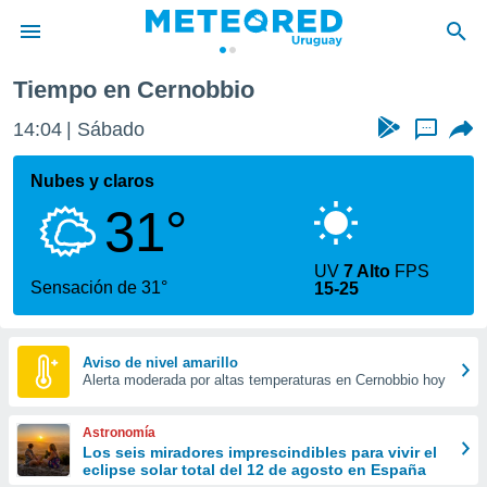
Tiempo en Cernobbio
privacidad
14:04
Sábado
...
o de
om.uy
com.uy) ha
Nubes y claros
ado por
31°
es para
ue la
 que se
UV
7 Alto
FPS
e calidad.
Sensación de 31°
15-25
eder a este
ediante las
opciones:
Aviso de nivel amarillo
Alerta moderada por altas temperaturas en Cernobbio hoy
ookies y
e forma
Astronomía
d digital
Los seis miradores imprescindibles para vivir el
eclipse solar total del 12 de agosto en España
ada, basada