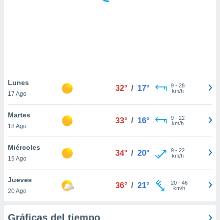
ste abono
 botón
.
nto,
cios
kies,
Lunes
9
-
28
ores únicos
32°
/
17°
km/h
17 Ago
as similares
nar,
Martes
rocesar
9
-
22
33°
/
16°
km/h
onales como
18 Ago
 este sitio
recciones IP
Miércoles
9
-
22
34°
/
20°
ficadores de
km/h
19 Ago
 posible
s
Jueves
 traten tus
20
-
46
36°
/
21°
km/h
nales en
20 Ago
 interés
go a lo que
Gráficas del tiempo
nerte. Para