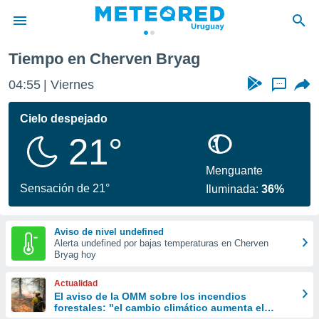
Tiempo en Cherven Bryag
privacidad
04:55
Viernes
...
o de
om.uy
com.uy) ha
Cielo despejado
ado por
21°
es para
ue la
 que se
Menguante
e calidad.
Sensación de 21°
Iluminada:
36%
eder a este
ediante las
opciones:
Aviso de nivel undefined
Alerta undefined por bajas temperaturas en Cherven
ookies y
Bryag hoy
e forma
Actualidad
d digital
El aviso de la OMM sobre los incendios
forestales: "el cambio climático aumenta el
ada, basada