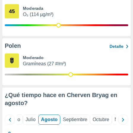
ados con el
 seleccionar
Moderada
45
o.
O₃ (114 µg/m³)
calización
precisa e
ión mediante
, publicidad
Polen
Detalle
dos,
Moderado
 publicidad
Gramíneas (27 #/m³)
,
ón de
 desarrollo
s.
tros 1199
¿Qué tiempo hace en Cherven Bryag en
ios
agosto
?
yo
Junio
Julio
Agosto
Septiembre
Octubre
Noviemb