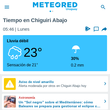
Tiempo en Chiguiri Abajo
privacidad
05:46
Lunes
...
o de
om.uy
com.uy) ha
Lluvia débil
ado por
23°
es para
ue la
 que se
30%
e calidad.
Sensación de 21°
0.2 mm
eder a este
ediante las
opciones:
Aviso de nivel amarillo
Alerta moderada por otros en Chiguiri Abajo hoy
ookies y
e forma
Astronomía
d digital
Un “Sol negro” sobre el Mediterráneo: cómo
Baleares se prepara para gestionar el eclipse con
ada, basada