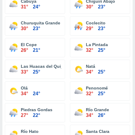
Cabuya
Chiguiri Abajo
31°
24°
30°
23°
Churuquita Grande
Coclecito
30°
23°
29°
23°
El Cope
La Pintada
26°
21°
32°
25°
Las Huacas del Quije
Natá
33°
25°
34°
25°
Olá
Penonomé
34°
24°
32°
25°
Piedras Gordas
Río Grande
27°
22°
34°
26°
Río Hato
Santa Clara