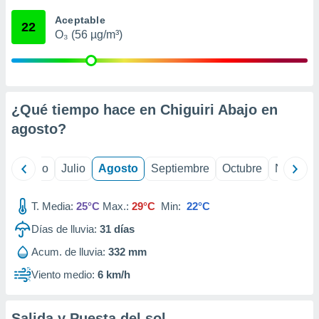
ados con el
 seleccionar
Aceptable
22
o.
O₃ (56 µg/m³)
calización
precisa e
ión mediante
, publicidad
¿Qué tiempo hace en Chiguiri Abajo en
agosto
?
dos,
 publicidad
,
yo
Junio
Julio
Agosto
Septiembre
Octubre
Noviemb
ón de
 desarrollo
s.
T. Media:
25°C
Max.:
29°C
Min:
22°C
tros 1199
Días de lluvia:
31
días
ios
Acum. de lluvia:
332 mm
Viento medio:
6 km/h
Salida y Puesta del sol