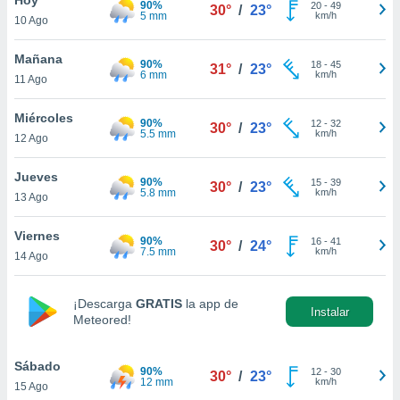
90%
ublicidad y
20
-
49
30°
/
23°
5 mm
km/h
10 Ago
do en
 mismo.
Mañana
90%
18
-
45
31°
/
23°
sultar más
6 mm
km/h
11 Ago
 en nuestra
 Cookies
y
Miércoles
90%
12
-
32
ualquier
30°
/
23°
5.5 mm
km/h
12 Ago
ento
 botón
Jueves
90%
15
-
39
30°
/
23°
ación de
5.8 mm
km/h
13 Ago
kies
 disponible
Viernes
90%
16
-
41
e nuestra
30°
/
24°
7.5 mm
km/h
14 Ago
.
IVAMENTE,
¡Descarga
GRATIS
la app de
Instalar
Meteored!
as
 a cookies
Sábado
90%
12
-
30
30°
/
23°
12 mm
km/h
15 Ago
 no aceptar