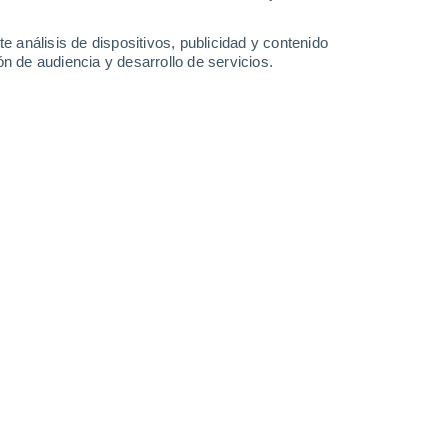
40°
/
26°
41°
/
26°
41°
/
26°
39°
/
26°
e análisis de dispositivos, publicidad y contenido
n de audiencia y desarrollo de servicios.
-
54
km/h
39
-
62
km/h
41
-
65
km/h
36
-
60
km/h
Sureste
1 Bajo
13
-
24 km/h
FPS:
no
Sureste
3 Medio
10
-
24 km/h
FPS:
6-10
Sureste
5 Medio
10
-
22 km/h
FPS:
6-10
Este
8 ¡Muy Alto!
11
-
25 km/h
FPS:
25-50