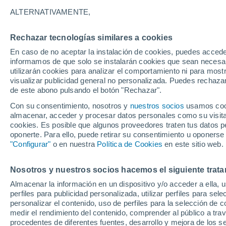
28°
ALTERNATIVAMENTE,
Rechazar tecnologías similares a cookies
Sureste
En caso de no aceptar la instalación de cookies, puedes accede
Sensación de 32°
13
-
24 km
informamos de que solo se instalarán cookies que sean necesari
utilizarán cookies para analizar el comportamiento ni para most
visualizar publicidad general no personalizada. Puedes rechazar
de este abono pulsando el botón "Rechazar".
Actualidad
Por qué nos preocupa el cambio climático pe
Con su consentimiento, nosotros y
nuestros socios
usamos cooki
rechazamos las leyes para frenarlo: la respue
almacenar, acceder y procesar datos personales como su visita e
de la ciencia
cookies. Es posible que algunos proveedores traten tus datos pe
Tiempo 1 - 7 días
Actualidad
Mapa de nubosidad
oponerte. Para ello, puede retirar su consentimiento u oponerse
"Configurar"
o en nuestra
Política de Cookies
en este sitio web.
Nosotros y nuestros socios hacemos el siguiente trata
Mañana
Lunes
Hoy
Almacenar la información en un dispositivo y/o acceder a ella, 
9 Ago
10 Ago
8 Ago
perfiles para publicidad personalizada, utilizar perfiles para sele
personalizar el contenido, uso de perfiles para la selección de c
medir el rendimiento del contenido, comprender al público a tra
procedentes de diferentes fuentes, desarrollo y mejora de los se
40%
30%
70%