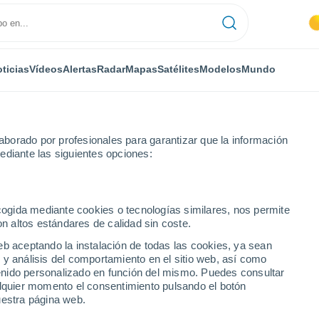
ticias
Vídeos
Alertas
Radar
Mapas
Satélites
Modelos
Mundo
borado por profesionales para garantizar que la información
ediante las siguientes opciones:
ecogida mediante cookies o tecnologías similares, nos permite
on altos estándares de calidad sin coste.
o León)
eb aceptando la instalación de todas las cookies, ya sean
 y análisis del comportamiento en el sitio web, así como
...
ntenido personalizado en función del mismo. Puedes consultar
alquier momento el consentimiento pulsando el botón
Por hora
uestra página web.
Calor Húmedo Sofocante en las
próximas horas