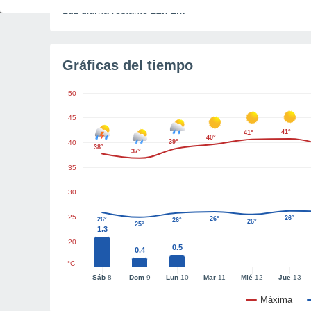
Luz diurna restante
12h 2m
Gráficas del tiempo
50
45
41°
41°
40°
39°
40
38°
37°
35
30
25
26°
26°
26°
26°
26°
25°
1.3
20
0.5
0.4
°C
Sáb
8
Dom
9
Lun
10
Mar
11
Mié
12
Jue
13
Máxima