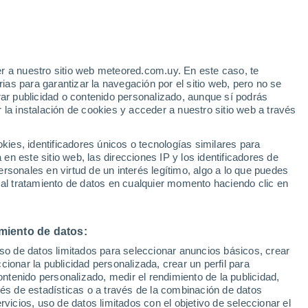
r a nuestro sitio web meteored.com.uy. En este caso, te
/h
as para garantizar la navegación por el sitio web, pero no se
rar publicidad o contenido personalizado, aunque sí podrás
 la instalación de cookies y acceder a nuestro sitio web a través
ro
es, identificadores únicos o tecnologías similares para
sta
n este sitio web, las direcciones IP y los identificadores de
rsonales en virtud de un interés legítimo, algo a lo que puedes
Radar de lluvia
Satélites
Modelos
 al tratamiento de datos en cualquier momento haciendo clic en
miento de datos:
Martes
Miércoles
Jueves
Viernes
uso de datos limitados para seleccionar anuncios básicos, crear
11 Ago
12 Ago
13 Ago
14 Ago
ccionar la publicidad personalizada, crear un perfil para
ontenido personalizado, medir el rendimiento de la publicidad,
vés de estadísticas o a través de la combinación de datos
rvicios, uso de datos limitados con el objetivo de seleccionar el