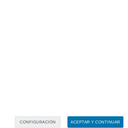
Calendario lunar
Lun
Mar
Mié
Jue
Vie
Sáb
Dom
8
9
10
11
12
13
14
15
16
17
18
19
20
21
CONFIGURACIÓN
ACEPTAR Y CONTINUAR