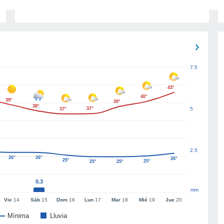
7.5
43°
40°
39°
39°
38°
37°
5
37°
2.5
26°
26°
26°
25°
25°
25°
25°
0.3
mm
Vie
14
Sáb
15
Dom
16
Lun
17
Mar
18
Mié
19
Jue
20
Mínima
Lluvia