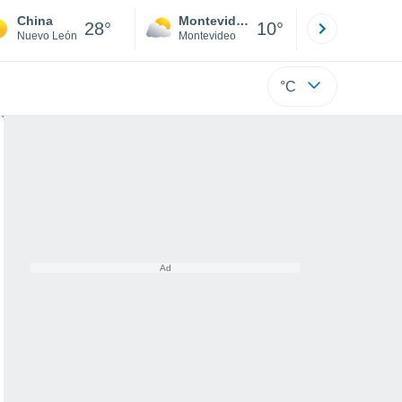
China
Montevideo
Maldonad
28°
10°
Nuevo León
Montevideo
Maldonado
°C