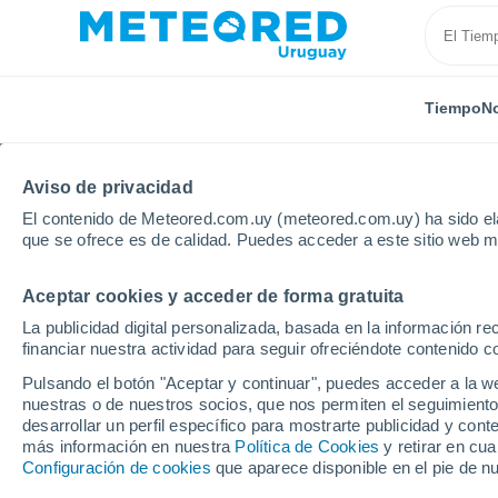
Tiempo
No
Aviso de privacidad
El contenido de Meteored.com.uy (meteored.com.uy) ha sido ela
que se ofrece es de calidad. Puedes acceder a este sitio web m
Aceptar cookies y acceder de forma gratuita
Inicio
México
Nuevo León
China
La publicidad digital personalizada, basada en la información r
financiar nuestra actividad para seguir ofreciéndote contenido c
Tiempo en China (Nuev
Pulsando el botón "Aceptar y continuar", puedes acceder a la w
nuestras o de nuestros socios, que nos permiten el seguimiento
07:40
Sábado
desarrollar un perfil específico para mostrarte publicidad y co
más información en nuestra
Política de Cookies
y retirar en cu
Configuración de cookies
que aparece disponible en el pie de n
Soleado