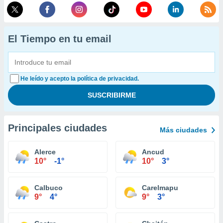
El Tiempo en tu email
He leído y acepto la política de privacidad.
Principales ciudades
Más ciudades
Alerce
Ancud
10°
-1°
10°
3°
Calbuco
Carelmapu
9°
4°
9°
3°