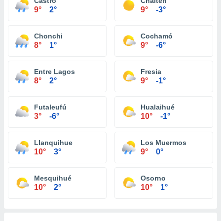
Castro
Chaitén
9°
2°
9°
-3°
Chonchi
Cochamó
8°
1°
9°
-6°
Entre Lagos
Fresia
8°
2°
9°
-1°
Futaleufú
Hualaihué
3°
-6°
10°
-1°
Llanquihue
Los Muermos
10°
3°
9°
0°
Mesquihué
Osorno
10°
2°
10°
1°