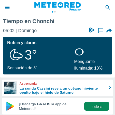
Tiempo en Chonchi
privacidad
05:02
Domingo
...
o de
om.uy
com.uy) ha
Nubes y claros
ado por
3°
es para
ue la
 que se
Menguante
e calidad.
Sensación de 3°
Iluminada:
13%
eder a este
ediante las
opciones:
Astronomía
La sonda Cassini revela un océano hirviente
ookies y
oculto bajo el hielo de Saturno
e forma
¡Descarga
GRATIS
la app de
Instalar
d digital
Meteored!
ada, basada