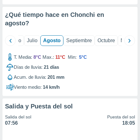
ados con el
 seleccionar
o.
¿Qué tiempo hace en Chonchi en
calización
agosto
?
precisa e
ión mediante
yo
Junio
Julio
Agosto
Septiembre
Octubre
Noviemb
, publicidad
T. Media:
8°C
Max.:
11°C
Min:
5°C
dos,
 publicidad
Días de lluvia:
21
días
,
ón de
Acum. de lluvia:
201 mm
 desarrollo
Viento medio:
14 km/h
s.
tros 1199
ios
Salida y Puesta del sol
Salida del sol
Puesta del sol
07:56
18:05