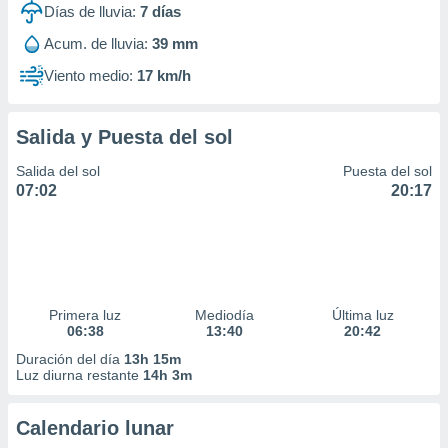
Días de lluvia:
7
días
ar perfiles
idad
Acum. de lluvia:
39 mm
a, utilizar
a
Viento medio:
17 km/h
 la
da, crear un
Salida y Puesta del sol
personalizar
o, uso de
Salida del sol
Puesta del sol
a la
07:02
20:17
e contenido
do, medir el
 de la
medir el
 del
 comprender
Primera luz
Mediodía
Última luz
 través de
06:38
13:40
20:42
s o a través
nación de
Duración del día
13h 15m
edentes de
Luz diurna restante
14h 3m
fuentes,
y mejora de
Calendario lunar
os, uso de