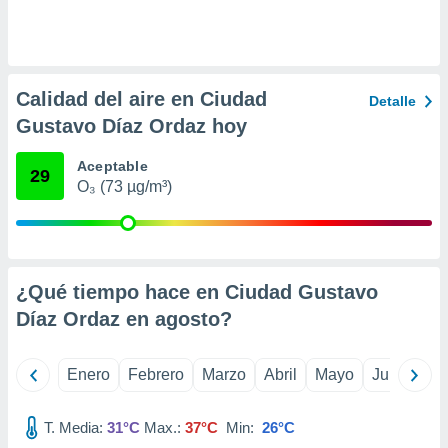
retirar su
ento u
 de datos
er momento
Calidad del aire en Ciudad
Detalle
ic en
Gustavo Díaz Ordaz hoy
o en
Aceptable
 Cookies
en
29
eb.
O₃ (73 µg/m³)
y
socios
el
¿Qué tiempo hace en Ciudad Gustavo
to de
Díaz Ordaz en
agosto
?
la
 en un
Enero
Febrero
Marzo
Abril
Mayo
Junio
Ju
 y/o acceder
 de datos
ara
T. Media:
31°C
Max.:
37°C
Min:
26°C
 anuncios