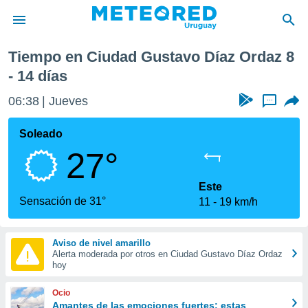
Próxima semana
Tiempo en Ciudad Gustavo Díaz Ordaz 8
privacidad
- 14 días
o de
om.uy
06:38
Jueves
...
com.uy) ha
ado por
Soleado
es para
ue la
27°
 que se
e calidad.
Este
eder a este
Sensación de 31°
ediante las
11
19 km/h
opciones:
ookies y
Aviso de nivel amarillo
e forma
Alerta moderada por otros en Ciudad Gustavo Díaz Ordaz
hoy
d digital
Ocio
ada, basada
Amantes de las emociones fuertes: estas