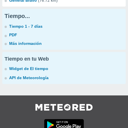
General Bravo
(76.72 km)
Tiempo...
Tiempo 1 - 7 días
PDF
Más información
Tiempo en tu Web
Widget de El tiempo
API de Meteorología