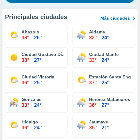
Principales ciudades
Más ciudades
Abasolo
Aldama
38°
26°
32°
24°
Ciudad Gustavo Díaz Ordaz
Ciudad Mante
38°
27°
33°
24°
Ciudad Victoria
Estación Santa Engraci
36°
25°
37°
25°
Gonzales
Heroica Matamoros
33°
24°
36°
27°
Hidalgo
Jaumave
36°
24°
35°
21°