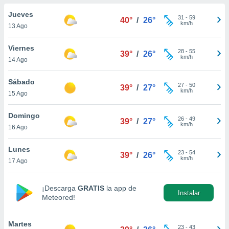
ublicidad y
Jueves
31
-
59
40°
/
26°
do en
km/h
13 Ago
 mismo.
sultar más
Viernes
28
-
55
 en nuestra
39°
/
26°
km/h
14 Ago
 Cookies
y
ualquier
Sábado
27
-
50
39°
/
27°
ento
km/h
15 Ago
 botón
ación de
Domingo
26
-
49
kies
39°
/
27°
km/h
16 Ago
 disponible
e nuestra
Lunes
.
23
-
54
39°
/
26°
km/h
17 Ago
IVAMENTE,
¡Descarga
GRATIS
la app de
Instalar
Meteored!
as
 a cookies
 no aceptar
Martes
23
-
43