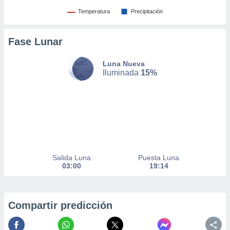
 de datos
Temperatura
Precipitación
er momento
ic en
o en
Fase Lunar
 Cookies
en
Luna Nueva
eb.
Iluminada
15%
y
socios
el
to de
la
Salida Luna
Puesta Luna
 en un
03:00
19:14
 y/o acceder
 de datos
ara
 anuncios
Compartir predicción
ar perfiles
idad
a, utilizar