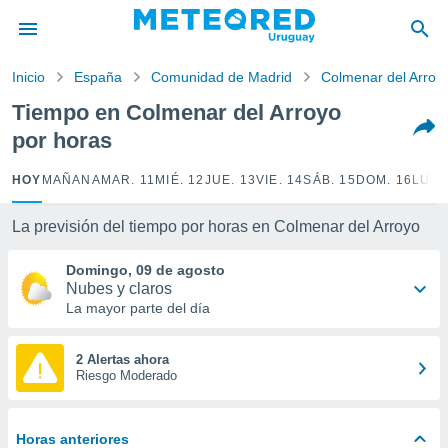
privacidad
o de
Inicio
España
Comunidad de Madrid
Colmenar del Arroy
om.uy
com.uy) ha
Tiempo en Colmenar del Arroyo
ado por
por horas
es para
ue la
 que se
HOY
MAÑANA
MAR. 11
MIÉ. 12
JUE. 13
VIE. 14
SÁB. 15
DOM. 16
LUN.
e calidad.
eder a este
La previsión del tiempo por horas en Colmenar del Arroyo
ediante las
opciones:
Domingo, 09 de agosto
Nubes y claros
ookies y
La mayor parte del día
e forma
d digital
2 Alertas ahora
Riesgo Moderado
ada, basada
mación
ediante
ecnologías
Horas anteriores