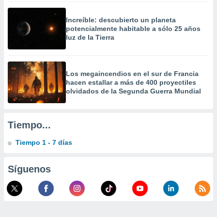
calización
precisa e
Increíble: descubierto un planeta
ión mediante
potencialmente habitable a sólo 25 años
luz de la Tierra
, publicidad
dos,
 publicidad
Los megaincendios en el sur de Francia
,
hacen estallar a más de 400 proyectiles
ón de
olvidados de la Segunda Guerra Mundial
 desarrollo
s.
tros 1199
Tiempo...
ios
Tiempo 1 - 7 días
Síguenos