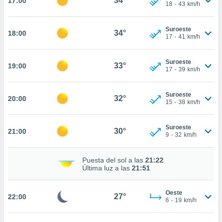
34°
17:00
ed.com.uy.
18
-
43
km/h
o, te
 de que
Suroeste
talarán
34°
18:00
17
-
41
km/h
e sean
para
a
Suroeste
33°
19:00
por el sitio
17
-
39
km/h
o se
cookies para
Suroeste
32°
20:00
15
-
38
km/h
nto ni para
licidad o
Suroeste
30°
21:00
ado, aunque
9
-
32
km/h
sualizar
general no
Puesta del sol a las
21:22
ada. Puedes
Última luz a las
21:51
 instalación
y acceder a
io web a
Oeste
27°
22:00
6
-
19
km/h
ste abono
 botón
.