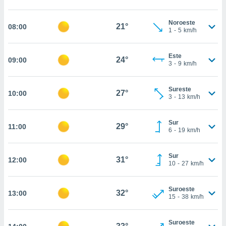
nos permite
estra
ara seguir
Noroeste
21°
08:00
1
-
5
km/h
e contenido
ACEPTAR
stándares
Y
sin coste.
CONTINUAR
Este
24°
09:00
3
-
9
km/h
 botón
continuar",
CONFIGURACIÓN
der a la
Sureste
27°
10:00
ndo la
3
-
13
km/h
 de todas
, ya sean
Sur
de nuestros
29°
11:00
6
-
19
km/h
 nos
 y análisis
Sur
31°
12:00
tamiento en
10
-
27
km/h
b, así como
un perfil
Suroeste
para
32°
13:00
15
-
38
km/h
ublicidad y
do en
Suroeste