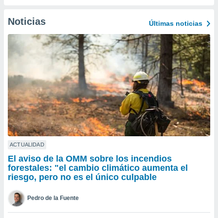
ublicidad y
Noticias
do en
Últimas noticias
 mismo.
sultar más
 en nuestra
 Cookies
y
ualquier
ento
 botón
ación de
kies
 disponible
e nuestra
.
ACTUALIDAD
El aviso de la OMM sobre los incendios
IVAMENTE,
forestales: "el cambio climático aumenta el
riesgo, pero no es el único culpable
as
 a cookies
Pedro de la Fuente
 no aceptar