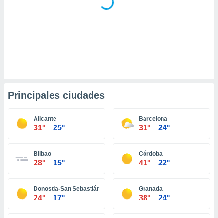
retirar su
ento u
 de datos
er momento
ic en
o en
 Cookies
en
eb.
Principales ciudades
y
socios
Alicante
Barcelona
31°
25°
31°
24°
el
to de
Bilbao
Córdoba
28°
15°
41°
22°
la
 en un
 y/o acceder
Donostia-San Sebastián
Granada
 de datos
24°
17°
38°
24°
ara
 anuncios