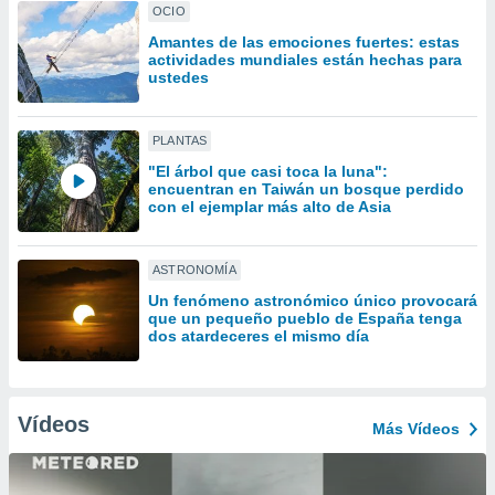
ón de
OCIO
uedes
Amantes de las emociones fuertes: estas
uestro sitio
actividades mundiales están hechas para
ed.com.uy.
ustedes
o, te
 de que
talarán
PLANTAS
e sean
"El árbol que casi toca la luna":
para
encuentran en Taiwán un bosque perdido
a
con el ejemplar más alto de Asia
por el sitio
o se
cookies para
ASTRONOMÍA
nto ni para
Un fenómeno astronómico único provocará
que un pequeño pueblo de España tenga
licidad o
dos atardeceres el mismo día
ado, aunque
sualizar
general no
Vídeos
ada. Puedes
Más Vídeos
 instalación
y acceder a
io web a