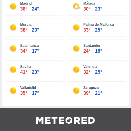
ar perfiles
Madrid
Málaga
38°
24°
30°
23°
idad
a, utilizar
a
Murcia
Palma de Mallorca
 la
38°
23°
33°
25°
da, crear un
personalizar
Salamanca
Santander
o, uso de
34°
17°
24°
18°
a la
e contenido
do, medir el
Sevilla
Valencia
 de la
41°
23°
32°
25°
medir el
 del
 comprender
Valladolid
Zaragoza
 través de
35°
17°
39°
21°
s o a través
nación de
edentes de
fuentes,
y mejora de
os, uso de