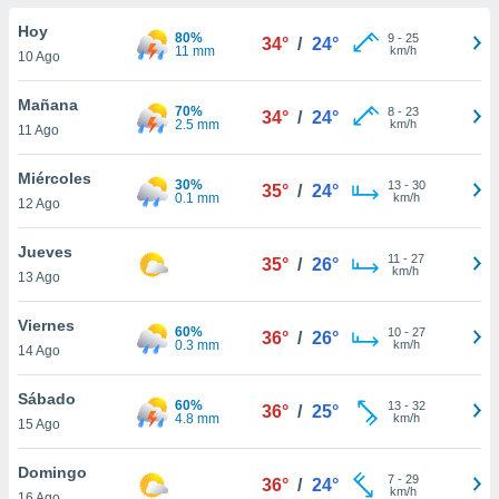
ublicidad y
Hoy
80%
9
-
25
34°
/
24°
do en
11 mm
km/h
10 Ago
 mismo.
sultar más
Mañana
70%
8
-
23
 en nuestra
34°
/
24°
2.5 mm
km/h
11 Ago
 Cookies
y
ualquier
Miércoles
30%
13
-
30
35°
/
24°
ento
0.1 mm
km/h
12 Ago
 botón
ación de
Jueves
11
-
27
kies
35°
/
26°
km/h
13 Ago
 disponible
e nuestra
Viernes
.
60%
10
-
27
36°
/
26°
0.3 mm
km/h
14 Ago
IVAMENTE,
Sábado
60%
13
-
32
36°
/
25°
4.8 mm
km/h
15 Ago
as
 a cookies
Domingo
7
-
29
36°
/
24°
 no aceptar
km/h
16 Ago