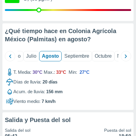
ados con el
 seleccionar
o.
calización
precisa e
¿Qué tiempo hace en Colonia Agrícola
ión mediante
México (Palmitas) en
agosto
?
, publicidad
yo
Junio
Julio
Agosto
Septiembre
Octubre
Noviemb
dos,
 publicidad
,
T. Media:
30°C
Max.:
33°C
Min:
27°C
ón de
 desarrollo
Días de lluvia:
20
días
s.
Acum. de lluvia:
156 mm
tros 1199
ios
Viento medio:
7 km/h
Salida y Puesta del sol
Salida del sol
Puesta del sol