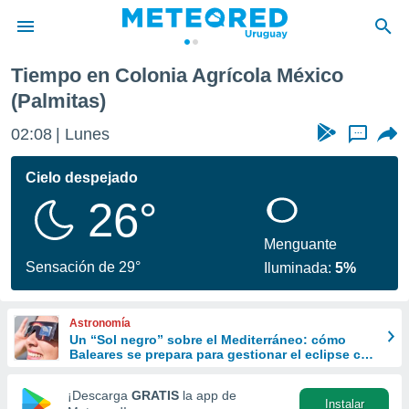
Palmitas)
Tiempo en Colonia Agrícola México
privacidad
(Palmitas)
o de
om.uy
02:08
Lunes
...
com.uy) ha
ado por
Cielo despejado
es para
ue la
26°
 que se
e calidad.
Menguante
eder a este
Sensación de 29°
ediante las
Iluminada:
5%
opciones:
ookies y
Astronomía
e forma
Un “Sol negro” sobre el Mediterráneo: cómo
Baleares se prepara para gestionar el eclipse con
turismo responsable
d digital
¡Descarga
GRATIS
la app de
ada, basada
Instalar