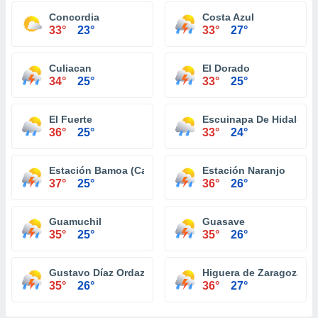
Concordia
Costa Azul
33°
23°
33°
27°
Culiacan
El Dorado
34°
25°
33°
25°
El Fuerte
Escuinapa De Hidalgo
36°
25°
33°
24°
Estación Bamoa (Campo Wilson)
Estación Naranjo
37°
25°
36°
26°
Guamuchil
Guasave
35°
25°
35°
26°
Gustavo Díaz Ordaz (El Carrizo)
Higuera de Zaragoza
35°
26°
36°
27°