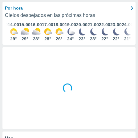
intemperie durante una tormenta
mación
ediante
Por hora
ecnologías
Cielos despejados en las próximas horas
nos permite
3:00
14:00
15:00
16:00
17:00
18:00
19:00
20:00
21:00
22:00
23:00
24:00
estra
ara seguir
e contenido
29°
29°
29°
28°
28°
26°
24°
23°
23°
22°
22°
21°
ACEPTAR
stándares
Y
sin coste.
CONTINUAR
 botón
continuar",
CONFIGURACIÓN
der a la
ndo la
 de todas
, ya sean
de nuestros
 nos
 y análisis
tamiento en
b, así como
un perfil
para
Hoy