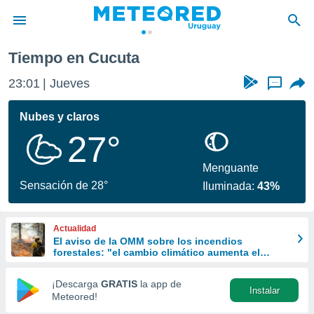
Tiempo en Cucuta
privacidad
23:01
Jueves
...
o de
om.uy
com.uy) ha
Nubes y claros
ado por
27°
es para
ue la
 que se
Menguante
e calidad.
Sensación de 28°
Iluminada:
43%
eder a este
ediante las
opciones:
Actualidad
El aviso de la OMM sobre los incendios
ookies y
forestales: "el cambio climático aumenta el
e forma
riesgo, pero no es el único culpable
¡Descarga
GRATIS
la app de
Instalar
d digital
Meteored!
ada, basada