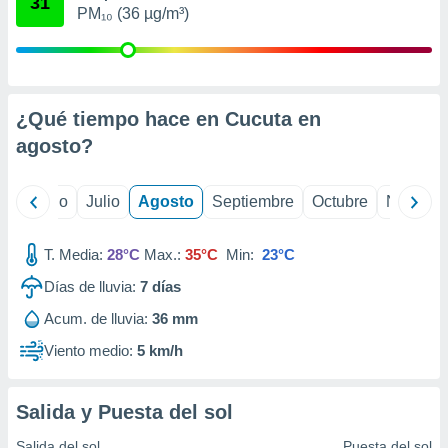
31
ados con el
PM₁₀ (36 µg/m³)
 seleccionar
o.
calización
precisa e
ión mediante
¿Qué tiempo hace en Cucuta en
agosto
?
, publicidad
dos,
yo
Junio
Julio
Agosto
Septiembre
Octubre
Noviemb
 publicidad
,
ón de
T. Media:
28°C
Max.:
35°C
Min:
23°C
 desarrollo
s.
Días de lluvia:
7
días
tros 1199
Acum. de lluvia:
36 mm
ios
Viento medio:
5 km/h
Salida y Puesta del sol
Salida del sol
Puesta del sol