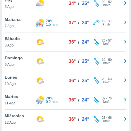
ublicidad y
20
-
52
34°
/
26°
km/h
6 Ago
do en
 mismo.
Mañana
70%
11
-
38
37°
/
24°
sultar más
1.5 mm
km/h
7 Ago
 en nuestra
 Cookies
y
Sábado
23
-
57
ualquier
36°
/
24°
km/h
8 Ago
ento
 botón
Domingo
19
-
50
36°
/
25°
ación de
km/h
9 Ago
kies
 disponible
Lunes
25
-
63
e nuestra
36°
/
25°
km/h
10 Ago
.
Martes
IVAMENTE,
70%
32
-
75
36°
/
24°
0.2 mm
km/h
11 Ago
as
Miércoles
25
-
66
36°
/
24°
 a cookies
km/h
12 Ago
 no aceptar