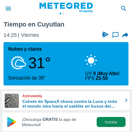
Tiempo en Cuyutlan
privacidad
14:25
Viernes
...
o de
om.uy
com.uy) ha
Nubes y claros
ado por
31°
es para
ue la
 que se
UV
9 ¡Muy Alto!
e calidad.
Sensación de 39°
FPS
25-50
eder a este
ediante las
opciones:
Astronomía
Cohete de SpaceX choca contra la Luna y todo
ookies y
el mundo mira hacia el satélite en busca del
e forma
cráter
¡Descarga
GRATIS
la app de
Instalar
d digital
Meteored!
ada, basada