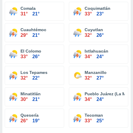
Comala
Coquimatlán
31°
21°
33°
23°
Cuauhtémoc
Cuyutlan
29°
21°
32°
26°
El Colomo
Ixtlahuacán
33°
26°
34°
24°
Los Tepames
Manzanillo
32°
22°
32°
27°
Minatitlán
Pueblo Juárez (La Magd
30°
21°
34°
24°
Quesería
Tecoman
26°
19°
33°
25°