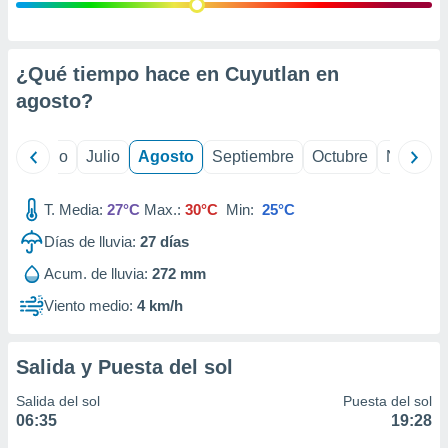
ados con el
 seleccionar
o.
calización
¿Qué tiempo hace en Cuyutlan en
precisa e
agosto
?
ión mediante
, publicidad
yo
Junio
Julio
Agosto
Septiembre
Octubre
Noviemb
dos,
 publicidad
T. Media:
27°C
Max.:
30°C
Min:
25°C
,
Días de lluvia:
27
días
ón de
 desarrollo
Acum. de lluvia:
272 mm
s.
Viento medio:
4 km/h
tros 1199
ios
Salida y Puesta del sol
Salida del sol
Puesta del sol
06:35
19:28