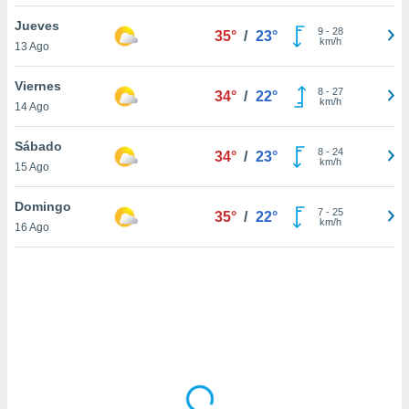
ón de
uedes
Jueves
9
-
28
35°
/
23°
uestro sitio
km/h
13 Ago
ed.com.uy.
o, te
Viernes
 de que
8
-
27
34°
/
22°
km/h
14 Ago
talarán
e sean
para
Sábado
8
-
24
34°
/
23°
a
km/h
15 Ago
por el sitio
o se
Domingo
7
-
25
cookies para
35°
/
22°
km/h
16 Ago
nto ni para
licidad o
ado, aunque
sualizar
general no
ada. Puedes
 instalación
y acceder a
io web a