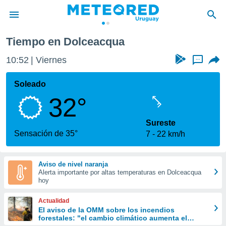
Tiempo en Dolceacqua
privacidad
10:52
Viernes
...
o de
om.uy
com.uy) ha
Soleado
ado por
32°
es para
ue la
 que se
Sureste
e calidad.
Sensación de 35°
7
22 km/h
eder a este
ediante las
opciones:
Aviso de nivel naranja
Alerta importante por altas temperaturas en Dolceacqua
ookies y
hoy
e forma
Actualidad
d digital
El aviso de la OMM sobre los incendios
forestales: "el cambio climático aumenta el
ada, basada