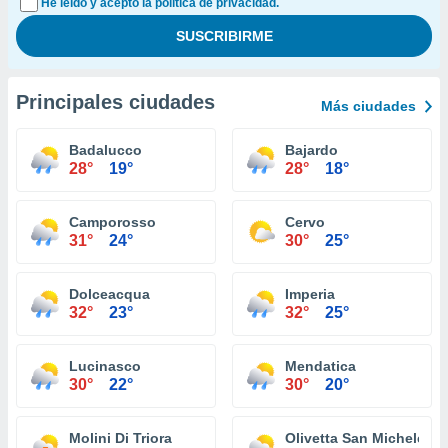
He leído y acepto la política de privacidad.
Principales ciudades
Más ciudades
Badalucco
Bajardo
28°
19°
28°
18°
Camporosso
Cervo
31°
24°
30°
25°
Dolceacqua
Imperia
32°
23°
32°
25°
Lucinasco
Mendatica
30°
22°
30°
20°
Molini Di Triora
Olivetta San Michele