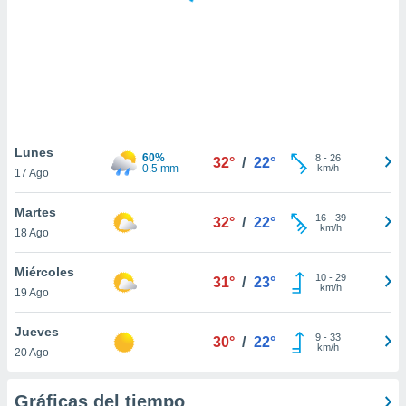
ste abono
 botón
.
nto,
cios
kies,
Lunes
60%
8
-
26
ores únicos
32°
/
22°
0.5 mm
km/h
17 Ago
as similares
nar,
Martes
rocesar
16
-
39
32°
/
22°
km/h
onales como
18 Ago
 este sitio
recciones IP
Miércoles
10
-
29
31°
/
23°
ficadores de
km/h
19 Ago
 posible
s
Jueves
 traten tus
9
-
33
30°
/
22°
km/h
nales en
20 Ago
 interés
go a lo que
Gráficas del tiempo
nerte. Para