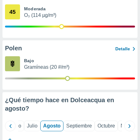
ados con el
 seleccionar
Moderada
45
o.
O₃ (114 µg/m³)
calización
precisa e
ión mediante
, publicidad
Polen
Detalle
dos,
Bajo
 publicidad
Gramíneas (20 #/m³)
,
ón de
 desarrollo
s.
tros 1199
¿Qué tiempo hace en Dolceacqua en
ios
agosto
?
yo
Junio
Julio
Agosto
Septiembre
Octubre
Noviemb