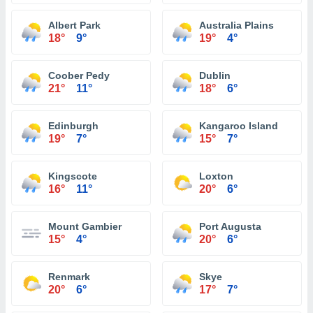
Albert Park
Australia Plains
18°
9°
19°
4°
Coober Pedy
Dublin
21°
11°
18°
6°
Edinburgh
Kangaroo Island
19°
7°
15°
7°
Kingscote
Loxton
16°
11°
20°
6°
Mount Gambier
Port Augusta
15°
4°
20°
6°
Renmark
Skye
20°
6°
17°
7°