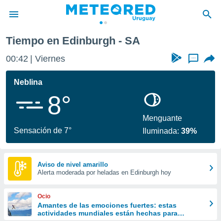
Tiempo en Edinburgh - SA
privacidad
00:42
Viernes
...
o de
om.uy
com.uy) ha
Neblina
ado por
8°
es para
ue la
 que se
Menguante
e calidad.
Sensación de 7°
Iluminada:
39%
eder a este
ediante las
opciones:
Aviso de nivel amarillo
Alerta moderada por heladas en Edinburgh hoy
ookies y
e forma
Ocio
d digital
Amantes de las emociones fuertes: estas
actividades mundiales están hechas para
ada, basada