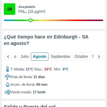
ados con el
 seleccionar
Aceptable
28
o.
PM₂₅ (16 µg/m³)
calización
precisa e
ión mediante
, publicidad
¿Qué tiempo hace en Edinburgh - SA
en
agosto
?
dos,
 publicidad
,
yo
Junio
Julio
Agosto
Septiembre
Octubre
Noviemb
ón de
 desarrollo
s.
T. Media:
12°C
Max.:
14°C
Min:
9°C
tros 1199
Días de lluvia:
11
días
ios
Acum. de lluvia:
60 mm
Viento medio:
17 km/h
Salida y Puesta del sol