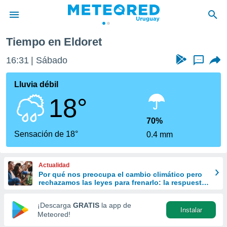
Tiempo en Eldoret
privacidad
16:31
Sábado
...
o de
om.uy
com.uy) ha
Lluvia débil
ado por
18°
es para
ue la
 que se
70%
e calidad.
Sensación de 18°
0.4 mm
eder a este
ediante las
opciones:
Actualidad
Por qué nos preocupa el cambio climático pero
ookies y
rechazamos las leyes para frenarlo: la respuesta
e forma
de la ciencia
¡Descarga
GRATIS
la app de
Instalar
d digital
Meteored!
ada, basada