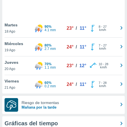
ste abono
 botón
.
Martes
90%
8
-
27
23°
/
11°
nto,
4.1 mm
km/h
18 Ago
cios
Miércoles
kies,
80%
7
-
27
24°
/
11°
2.7 mm
km/h
19 Ago
ores únicos
as similares
nar,
Jueves
70%
10
-
28
23°
/
12°
rocesar
1.1 mm
km/h
20 Ago
onales como
 este sitio
Viernes
recciones IP
60%
7
-
28
24°
/
11°
0.2 mm
km/h
21 Ago
ficadores de
 posible
s
Riesgo de tormentas
 traten tus
Mañana por la tarde
nales en
 interés
go a lo que
Gráficas del tiempo
nerte. Para