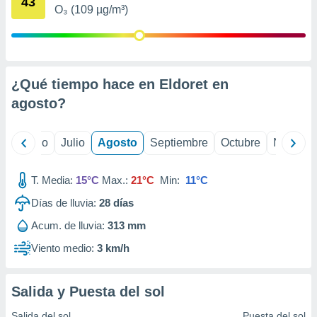
43
ados con el
O₃ (109 µg/m³)
 seleccionar
o.
calización
precisa e
ión mediante
¿Qué tiempo hace en Eldoret en
agosto
?
, publicidad
dos,
yo
Junio
Julio
Agosto
Septiembre
Octubre
Noviemb
 publicidad
,
ón de
T. Media:
15°C
Max.:
21°C
Min:
11°C
 desarrollo
s.
Días de lluvia:
28
días
tros 1199
Acum. de lluvia:
313 mm
ios
Viento medio:
3 km/h
Salida y Puesta del sol
Salida del sol
Puesta del sol