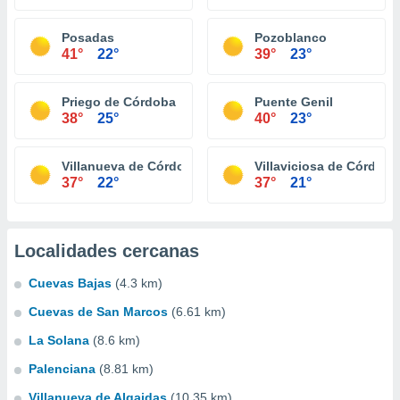
Posadas
Pozoblanco
41°
22°
39°
23°
Priego de Córdoba
Puente Genil
38°
25°
40°
23°
Villanueva de Córdoba
Villaviciosa de Córdoba
37°
22°
37°
21°
Localidades cercanas
Cuevas Bajas
(4.3 km)
Cuevas de San Marcos
(6.61 km)
La Solana
(8.6 km)
Palenciana
(8.81 km)
Villanueva de Algaidas
(10.35 km)