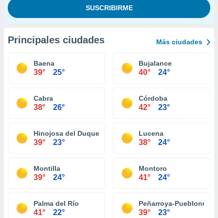
Principales ciudades
Más ciudades
Baena
Bujalance
39°
25°
40°
24°
Cabra
Córdoba
38°
26°
42°
23°
Hinojosa del Duque
Lucena
39°
23°
38°
24°
Montilla
Montoro
39°
24°
41°
24°
Palma del Río
Peñarroya-Pueblonuev
41°
22°
39°
23°