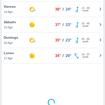
ón de
uedes
Viernes
13
-
40
38°
/
24°
uestro sitio
km/h
14 Ago
ed.com.uy.
o, te
Sábado
 de que
15
-
40
37°
/
23°
km/h
15 Ago
talarán
e sean
para
Domingo
25
-
50
35°
/
23°
a
km/h
16 Ago
por el sitio
o se
Lunes
14
-
37
cookies para
34°
/
20°
km/h
17 Ago
nto ni para
licidad o
ado, aunque
sualizar
general no
ada. Puedes
 instalación
y acceder a
io web a