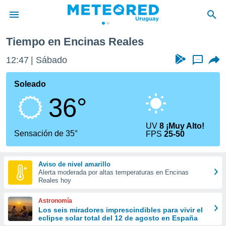
 Reales
Tiempo en Encinas Reales
privacidad
12:47
Sábado
...
o de
om.uy
com.uy) ha
Soleado
ado por
36°
es para
ue la
 que se
UV
8 ¡Muy Alto!
e calidad.
Sensación de 35°
FPS
25-50
eder a este
ediante las
opciones:
Aviso de nivel amarillo
Alerta moderada por altas temperaturas en Encinas
ookies y
Reales hoy
e forma
Astronomía
d digital
Los seis miradores imprescindibles para vivir el
eclipse solar total del 12 de agosto en España
ada, basada