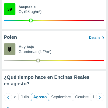
ados con el
 seleccionar
Aceptable
39
o.
O₃ (98 µg/m³)
calización
precisa e
ión mediante
, publicidad
Polen
Detalle
dos,
Muy bajo
 publicidad
Gramíneas (4 #/m³)
,
ón de
 desarrollo
s.
tros 1199
¿Qué tiempo hace en Encinas Reales
ios
en
agosto
?
yo
Junio
Julio
Agosto
Septiembre
Octubre
Noviemb