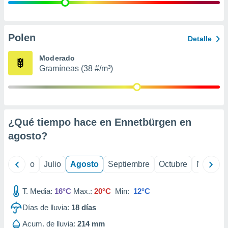
ados con el
 seleccionar
o.
calización
Polen
Detalle
precisa e
ión mediante
Moderado
Gramíneas (38 #/m³)
, publicidad
dos,
 publicidad
,
¿Qué tiempo hace en Ennetbürgen en
ón de
 desarrollo
agosto
?
s.
tros 1199
yo
Junio
Julio
Agosto
Septiembre
Octubre
Noviemb
ios
T. Media:
16°C
Max.:
20°C
Min:
12°C
Días de lluvia:
18
días
Acum. de lluvia:
214 mm