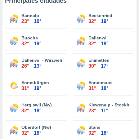
Principales ciudades
Bannalp
Beckenried
23°
10°
32°
19°
Buochs
Dallenwil
32°
19°
32°
18°
Dallenwil - Wirzweli
Emmetten
26°
13°
30°
17°
Ennetbürgen
Ennetmoos
31°
19°
31°
18°
Hergiswil (Nw)
Klewenalp - Stockhütte
32°
18°
23°
11°
Oberdorf (Nw)
Stans
32°
18°
32°
18°