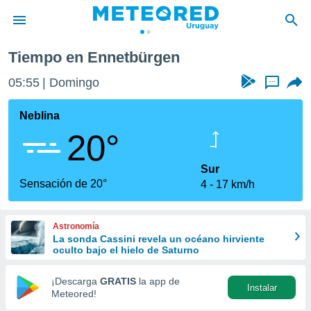
Tiempo en Ennetbürgen
privacidad
05:55
Domingo
...
o de
om.uy
com.uy) ha
Neblina
ado por
20°
es para
ue la
 que se
Sur
e calidad.
Sensación de 20°
4
17 km/h
eder a este
ediante las
opciones:
Astronomía
La sonda Cassini revela un océano hirviente
ookies y
oculto bajo el hielo de Saturno
e forma
¡Descarga
GRATIS
la app de
Instalar
d digital
Meteored!
ada, basada