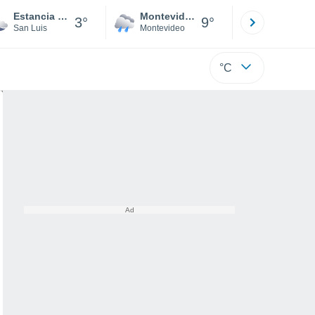
Estancia Grande
Montevideo
Maldonad
3°
9°
San Luis
Montevideo
Maldonado
°C