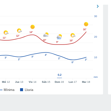
30
16°
14°
12°
20
11°
10°
10°
9°
4°
3°
10
3°
2°
2°
2°
0°
0.2
mm
Mié
12
Jue
13
Vie
14
Sáb
15
Dom
16
Lun
17
Mar
18
Mínima
Lluvia