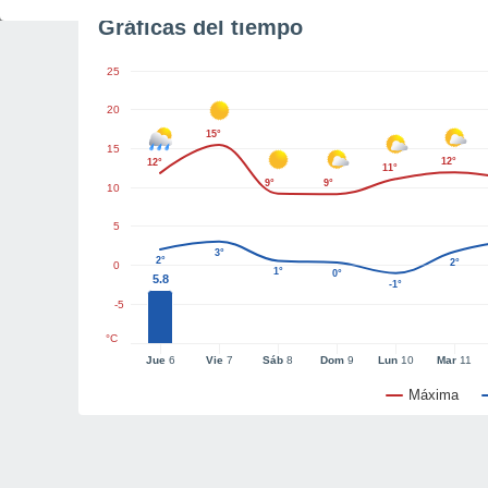
Gráficas del tiempo
25
20
15°
15
12°
12°
11°
9°
9°
10
5
3°
2°
2°
0
1°
0°
5.8
-1°
-5
°C
Jue
6
Vie
7
Sáb
8
Dom
9
Lun
10
Mar
11
Máxima