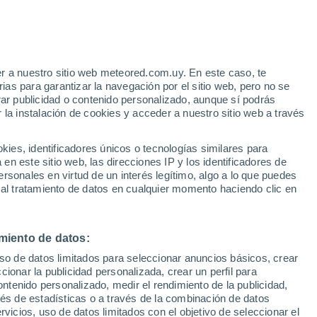
e
r a nuestro sitio web meteored.com.uy. En este caso, te
:
44%
as para garantizar la navegación por el sitio web, pero no se
rar publicidad o contenido personalizado, aunque sí podrás
 la instalación de cookies y acceder a nuestro sitio web a través
tales:
es, identificadores únicos o tecnologías similares para
 no
n este sitio web, las direcciones IP y los identificadores de
rsonales en virtud de un interés legítimo, algo a lo que puedes
Radar de lluvia
Satélites
Modelos
 al tratamiento de datos en cualquier momento haciendo clic en
miento de datos:
omingo
Lunes
Martes
Miércoles
uso de datos limitados para seleccionar anuncios básicos, crear
9 Ago
10 Ago
11 Ago
12 Ago
ccionar la publicidad personalizada, crear un perfil para
ontenido personalizado, medir el rendimiento de la publicidad,
vés de estadísticas o a través de la combinación de datos
rvicios, uso de datos limitados con el objetivo de seleccionar el