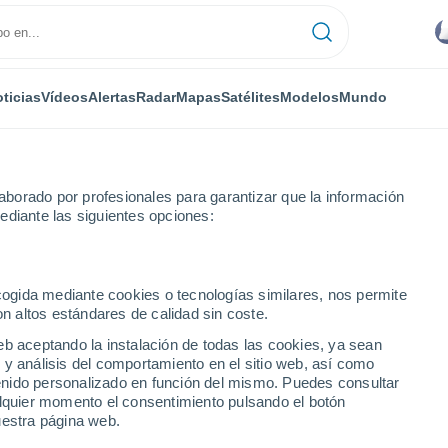
ticias
Vídeos
Alertas
Radar
Mapas
Satélites
Modelos
Mundo
borado por profesionales para garantizar que la información
ediante las siguientes opciones:
 Grande
ecogida mediante cookies o tecnologías similares, nos permite
on altos estándares de calidad sin coste.
ande (San Luis)
eb aceptando la instalación de todas las cookies, ya sean
 y análisis del comportamiento en el sitio web, así como
...
ntenido personalizado en función del mismo. Puedes consultar
alquier momento el consentimiento pulsando el botón
Por hora
uestra página web.
Intervalos nubosos en las
próximas horas