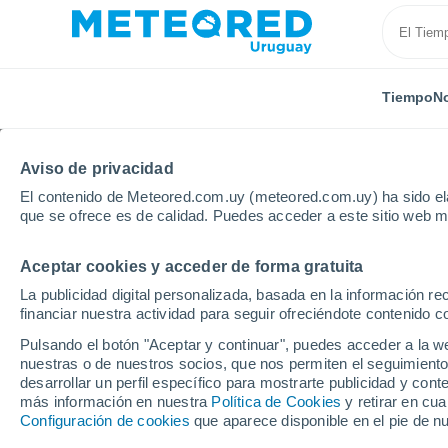
Tiempo
No
Aviso de privacidad
El contenido de Meteored.com.uy (meteored.com.uy) ha sido ela
que se ofrece es de calidad. Puedes acceder a este sitio web m
Aceptar cookies y acceder de forma gratuita
Inicio
Argentina
Provincia de San Luis
Estancia
La publicidad digital personalizada, basada en la información r
financiar nuestra actividad para seguir ofreciéndote contenido c
Tiempo en Estancia Gr
Pulsando el botón "Aceptar y continuar", puedes acceder a la w
nuestras o de nuestros socios, que nos permiten el seguimiento
23:57
Jueves
desarrollar un perfil específico para mostrarte publicidad y co
más información en nuestra
Política de Cookies
y retirar en cu
Configuración de cookies
que aparece disponible en el pie de n
Nubes y claros