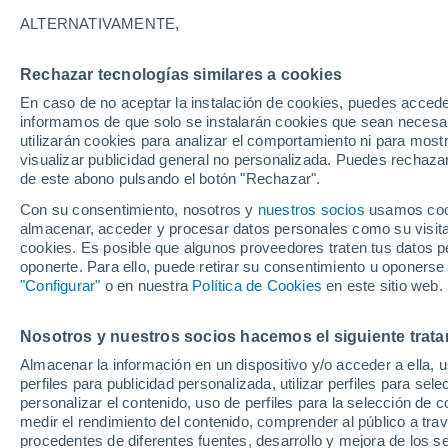
3°
ALTERNATIVAMENTE,
Rechazar tecnologías similares a cookies
Menguant
En caso de no aceptar la instalación de cookies, puedes accede
Iluminada
Sensación de 3°
informamos de que solo se instalarán cookies que sean necesari
utilizarán cookies para analizar el comportamiento ni para most
visualizar publicidad general no personalizada. Puedes rechazar
de este abono pulsando el botón "Rechazar".
Actualidad
El aviso de la OMM sobre los incendios fores
Con su consentimiento, nosotros y
nuestros socios
usamos cooki
"el cambio climático aumenta el riesgo, pero
almacenar, acceder y procesar datos personales como su visita e
es el único culpable
cookies. Es posible que algunos proveedores traten tus datos pe
Tiempo 1 - 7 días
Actualidad
Mapa de nubosidad
oponerte. Para ello, puede retirar su consentimiento u oponerse
"Configurar"
o en nuestra
Política de Cookies
en este sitio web.
Nosotros y nuestros socios hacemos el siguiente trata
Mañana
Sábado
D
Hoy
Almacenar la información en un dispositivo y/o acceder a ella, 
7 Ago
8 Ago
6 Ago
perfiles para publicidad personalizada, utilizar perfiles para sele
personalizar el contenido, uso de perfiles para la selección de c
medir el rendimiento del contenido, comprender al público a tra
procedentes de diferentes fuentes, desarrollo y mejora de los se
90%