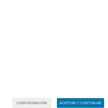
Calendario lunar
Lun
Mar
Mié
Jue
Vie
Sáb
Dom
6
7
8
9
10
11
12
13
14
15
16
17
18
19
CONFIGURACIÓN
ACEPTAR Y CONTINUAR