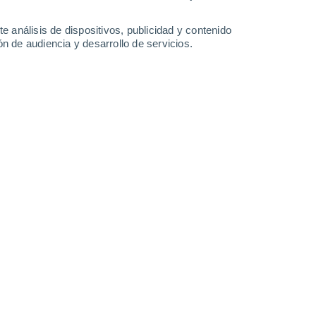
9°
/
0°
11°
/
-1°
12°
/
2°
11°
/
3°
e análisis de dispositivos, publicidad y contenido
n de audiencia y desarrollo de servicios.
-
42
km/h
13
-
33
km/h
7
-
23
km/h
12
-
33
km/h
e agosto
Sur
1 Bajo
15
-
41 km/h
FPS:
no
Sureste
0 Bajo
12
-
36 km/h
FPS:
no
Este
0 Bajo
8
-
29 km/h
FPS:
no
Este
0 Bajo
7
-
21 km/h
FPS:
no