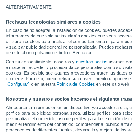
Gráfica del tiempo por horas en Fi
ALTERNATIVAMENTE,
SÍMBOLO
TEMPERATURA
Rechazar tecnologías similares a cookies
En caso de no aceptar la instalación de cookies, puedes accede
00
03
06
09
12
15
18
21
00
03
06
09
informamos de que solo se instalarán cookies que sean necesari
utilizarán cookies para analizar el comportamiento ni para most
visualizar publicidad general no personalizada. Puedes rechazar
de este abono pulsando el botón "Rechazar".
Con su consentimiento, nosotros y
nuestros socios
usamos cooki
almacenar, acceder y procesar datos personales como su visita e
cookies. Es posible que algunos proveedores traten tus datos pe
35°
35°
oponerte. Para ello, puede retirar su consentimiento u oponerse
"Configurar"
o en nuestra
Política de Cookies
en este sitio web.
32°
31°
30°
29°
Nosotros y nuestros socios hacemos el siguiente trata
28°
28°
28°
Almacenar la información en un dispositivo y/o acceder a ella, 
26°
26°
perfiles para publicidad personalizada, utilizar perfiles para sele
personalizar el contenido, uso de perfiles para la selección de c
0.9
medir el rendimiento del contenido, comprender al público a tra
0.1
procedentes de diferentes fuentes, desarrollo y mejora de los se