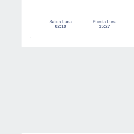
Salida Luna
Puesta Luna
02:10
15:27