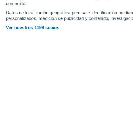
Viernes
7
Sábado
8
contenido.
Datos de localización geográfica precisa e identificación mediant
personalizados, medición de publicidad y contenido, investigació
Ver nuestros 1199 socios
La previsión del tiempo por horas en
VIERNES, 07 DE AGOSTO
Por la tarde
Chubascos tormentosos con
cielo parcialmente nuboso
Salida del sol a las
05:32
Puesta del sol a las
18:03
Primera luz a las
05:10
Última luz a las
18:25
Fase Lunar