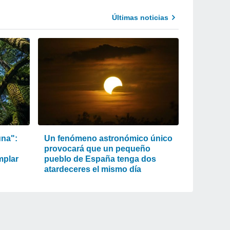
Últimas noticias
una":
Un fenómeno astronómico único
provocará que un pequeño
mplar
pueblo de España tenga dos
atardeceres el mismo día