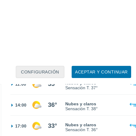
27°
Nubes y claros
02:00
Sensación T.
29°
27°
Parcialmente nuboso
05:00
Sensación T.
29°
30°
Parcialmente nuboso
08:00
Sensación T.
33°
CONFIGURACIÓN
ACEPTAR Y CONTINUAR
35°
Nubes y claros
11:00
Sensación T.
37°
36°
Nubes y claros
14:00
Sensación T.
38°
33°
Nubes y claros
17:00
Sensación T.
36°