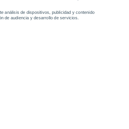
Domingo
9
e análisis de dispositivos, publicidad y contenido
n de audiencia y desarrollo de servicios.
 Filadelfia
26°
Nubes y claros
02:00
Sensación T.
28°
26°
Parcialmente nuboso
05:00
Sensación T.
27°
30°
Cubierto
08:00
Sensación T.
33°
35°
Nubes y claros
11:00
Sensación T.
38°
40%