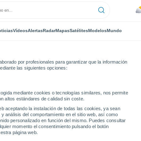
ticias
Vídeos
Alertas
Radar
Mapas
Satélites
Modelos
Mundo
borado por profesionales para garantizar que la información
ediante las siguientes opciones:
 horas
ecogida mediante cookies o tecnologías similares, nos permite
on altos estándares de calidad sin coste.
Costa Rica) por horas
eb aceptando la instalación de todas las cookies, ya sean
 y análisis del comportamiento en el sitio web, así como
ntenido personalizado en función del mismo. Puedes consultar
alquier momento el consentimiento pulsando el botón
uestra página web.