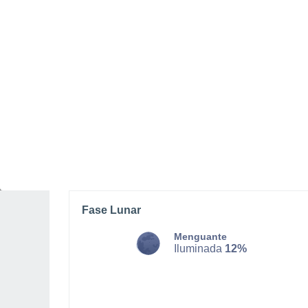
DOMINGO, 09 DE AGOSTO
La mayor parte del día
Nubes y claros
Salida del sol a las
05:32
Puesta del sol a las
18:03
Primera luz a las
05:10
Última luz a las
18:24
Fase Lunar
Menguante
Iluminada
12%