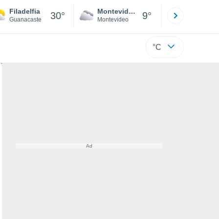
Filadelfia
Montevideo
Maldonad
30°
9°
Guanacaste
Montevideo
Maldonado
°C