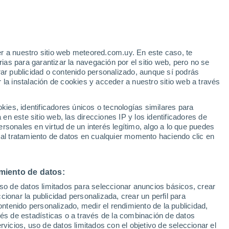
ladelfia
VIENTO
PRECIPITACIÓN
r a nuestro sitio web meteored.com.uy. En este caso, te
12
15
18
21
00
03
06
09
12
15
18
21
00
as para garantizar la navegación por el sitio web, pero no se
rar publicidad o contenido personalizado, aunque sí podrás
 la instalación de cookies y acceder a nuestro sitio web a través
es, identificadores únicos o tecnologías similares para
n este sitio web, las direcciones IP y los identificadores de
36°
rsonales en virtud de un interés legítimo, algo a lo que puedes
35°
35°
 al tratamiento de datos en cualquier momento haciendo clic en
34°
33°
31°
30°
30°
miento de datos:
29°
28°
28°
27°
27°
uso de datos limitados para seleccionar anuncios básicos, crear
ccionar la publicidad personalizada, crear un perfil para
ontenido personalizado, medir el rendimiento de la publicidad,
0.9
vés de estadísticas o a través de la combinación de datos
rvicios, uso de datos limitados con el objetivo de seleccionar el