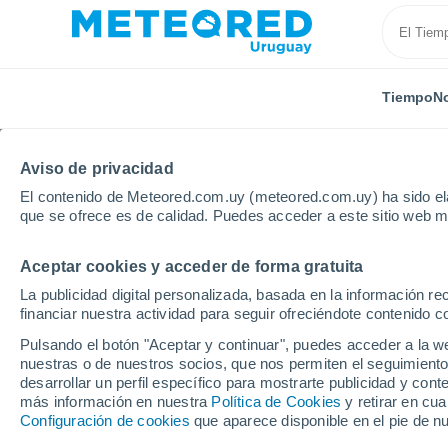
Tiempo
No
Aviso de privacidad
El contenido de Meteored.com.uy (meteored.com.uy) ha sido ela
que se ofrece es de calidad. Puedes acceder a este sitio web m
Aceptar cookies y acceder de forma gratuita
Inicio
Costa Rica
Guanacaste
Filadelfia
Por
La publicidad digital personalizada, basada en la información r
financiar nuestra actividad para seguir ofreciéndote contenido c
Tiempo en Filadelfia (
Pulsando el botón "Aceptar y continuar", puedes acceder a la w
nuestras o de nuestros socios, que nos permiten el seguimiento
desarrollar un perfil específico para mostrarte publicidad y co
Tiempo 1 - 7 días
Por horas
más información en nuestra
Política de Cookies
y retirar en cu
Configuración de cookies
que aparece disponible en el pie de n