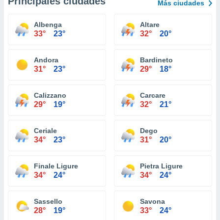
Principales ciudades
Más ciudades
Albenga
Altare
33°
23°
32°
20°
Andora
Bardineto
31°
23°
29°
18°
Calizzano
Carcare
29°
19°
32°
21°
Ceriale
Dego
34°
23°
31°
20°
Finale Ligure
Pietra Ligure
34°
24°
34°
24°
Sassello
Savona
28°
19°
33°
24°