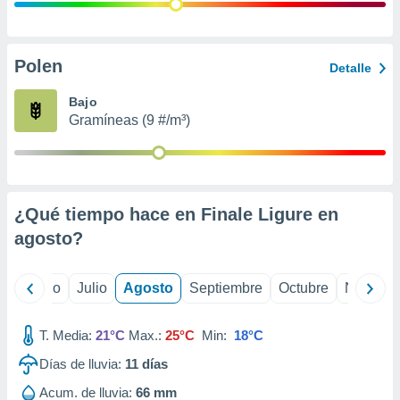
ados con el
 seleccionar
o.
calización
Polen
Detalle
precisa e
ión mediante
Bajo
Gramíneas (9 #/m³)
, publicidad
dos,
 publicidad
,
¿Qué tiempo hace en Finale Ligure en
ón de
 desarrollo
agosto
?
s.
tros 1199
yo
Junio
Julio
Agosto
Septiembre
Octubre
Noviemb
ios
T. Media:
21°C
Max.:
25°C
Min:
18°C
Días de lluvia:
11
días
Acum. de lluvia:
66 mm