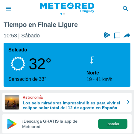
Tiempo en Finale Ligure
privacidad
10:53
Sábado
...
o de
om.uy
com.uy) ha
Soleado
ado por
32°
es para
ue la
 que se
Norte
e calidad.
Sensación de 33°
19
41 km/h
eder a este
ediante las
opciones:
Astronomía
Los seis miradores imprescindibles para vivir el
ookies y
eclipse solar total del 12 de agosto en España
e forma
¡Descarga
GRATIS
la app de
Instalar
d digital
Meteored!
ada, basada