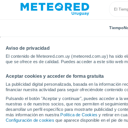
Tiempo
No
Aviso de privacidad
El contenido de Meteored.com.uy (meteored.com.uy) ha sido ela
que se ofrece es de calidad. Puedes acceder a este sitio web m
Aceptar cookies y acceder de forma gratuita
Inicio
Canadá
Territorios del Noroeste
Fort Sim
La publicidad digital personalizada, basada en la información r
financiar nuestra actividad para seguir ofreciéndote contenido c
Tiempo en Fort Simpso
Pulsando el botón "Aceptar y continuar", puedes acceder a la w
nuestras o de nuestros socios, que nos permiten el seguimiento
23:06
Jueves
desarrollar un perfil específico para mostrarte publicidad y co
más información en nuestra
Política de Cookies
y retirar en cu
Configuración de cookies
que aparece disponible en el pie de n
Nubes y claros