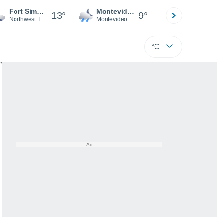
Fort Simpson
Montevideo
Maldonad
13°
9°
Northwest Territories
Montevideo
Maldonado
°C