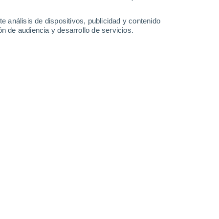
0.2 mm
25°
/
12°
25°
/
12°
26°
/
13°
22°
/
13°
e análisis de dispositivos, publicidad y contenido
n de audiencia y desarrollo de servicios.
-
16
km/h
7
-
19
km/h
12
-
26
km/h
13
-
31
km/h
 de agosto
 nuboso
Noroeste
2 Bajo
9°
8
-
23 km/h
FPS:
no
s
Noroeste
1 Bajo
0°
7
-
21 km/h
FPS:
no
s
Noroeste
1 Bajo
0°
6
-
18 km/h
FPS:
no
s
Norte
0 Bajo
0°
5
-
16 km/h
FPS:
no