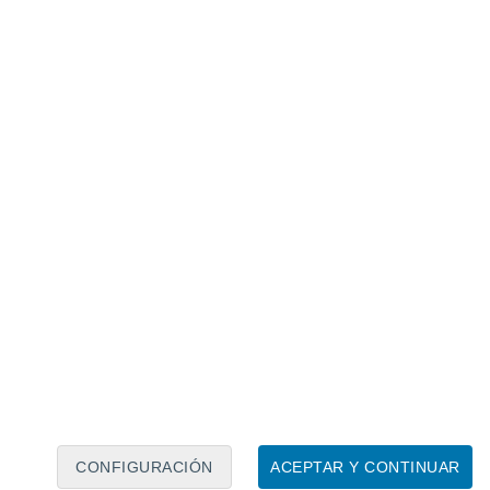
Calendario lunar
Lun
Mar
Mié
Jue
Vie
Sáb
Dom
6
7
8
9
10
11
12
13
14
15
16
17
18
19
CONFIGURACIÓN
ACEPTAR Y CONTINUAR