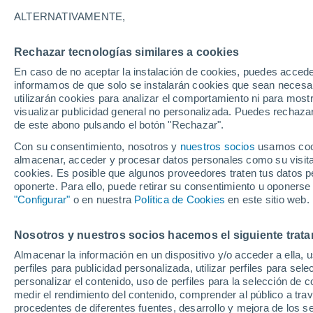
14°
ALTERNATIVAMENTE,
Rechazar tecnologías similares a cookies
Oeste
En caso de no aceptar la instalación de cookies, puedes accede
Sensación de 14°
5
-
8 km/h
informamos de que solo se instalarán cookies que sean necesari
utilizarán cookies para analizar el comportamiento ni para most
visualizar publicidad general no personalizada. Puedes rechazar
de este abono pulsando el botón "Rechazar".
Actualidad
El aviso de la OMM sobre los incendios fores
Con su consentimiento, nosotros y
nuestros socios
usamos cooki
"el cambio climático aumenta el riesgo, pero
almacenar, acceder y procesar datos personales como su visita e
es el único culpable
cookies. Es posible que algunos proveedores traten tus datos pe
Tiempo 1 - 7 días
Actualidad
Mapa de nubosidad
oponerte. Para ello, puede retirar su consentimiento u oponerse
"Configurar"
o en nuestra
Política de Cookies
en este sitio web.
Nosotros y nuestros socios hacemos el siguiente trata
Mañana
Sábado
D
Hoy
Almacenar la información en un dispositivo y/o acceder a ella, 
7 Ago
8 Ago
6 Ago
perfiles para publicidad personalizada, utilizar perfiles para sele
personalizar el contenido, uso de perfiles para la selección de c
medir el rendimiento del contenido, comprender al público a tra
procedentes de diferentes fuentes, desarrollo y mejora de los se