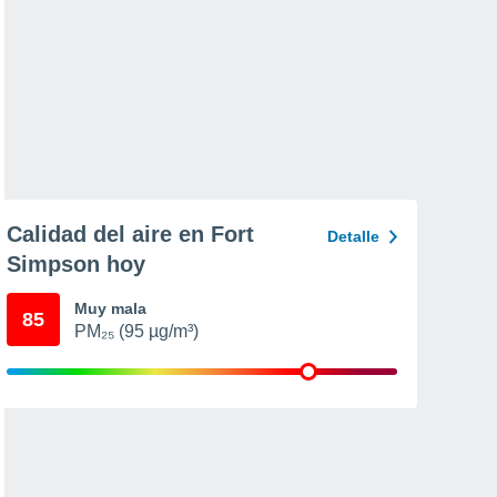
Calidad del aire en Fort
Detalle
Simpson hoy
Muy mala
85
PM₂₅ (95 µg/m³)