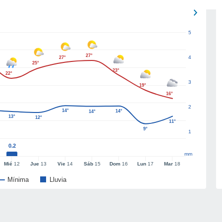
5
27°
4
27°
25°
23°
22°
3
19°
16°
2
14°
14°
14°
13°
12°
11°
9°
1
0.2
mm
Mié
12
Jue
13
Vie
14
Sáb
15
Dom
16
Lun
17
Mar
18
Mínima
Lluvia