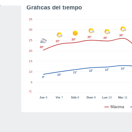
Gráficas del tiempo
35
30
26°
25°
25°
24°
25
23°
20°
20
15
13°
12°
12°
10
11°
10°
9°
5
°C
Jue
6
Vie
7
Sáb
8
Dom
9
Lun
10
Mar
11
Máxima