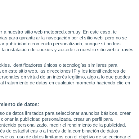
Aviso de nivel amarillo
Alerta moderada por calidad del aire
en Fort Simpson hoy
r a nuestro sitio web meteored.com.uy. En este caso, te
as para garantizar la navegación por el sitio web, pero no se
rar publicidad o contenido personalizado, aunque sí podrás
 la instalación de cookies y acceder a nuestro sitio web a través
tales:
es, identificadores únicos o tecnologías similares para
 no
n este sitio web, las direcciones IP y los identificadores de
rsonales en virtud de un interés legítimo, algo a lo que puedes
Radar de lluvia
Satélites
Modelos
 al tratamiento de datos en cualquier momento haciendo clic en
miento de datos:
omingo
Lunes
Martes
Miércoles
uso de datos limitados para seleccionar anuncios básicos, crear
9 Ago
10 Ago
11 Ago
12 Ago
ccionar la publicidad personalizada, crear un perfil para
ontenido personalizado, medir el rendimiento de la publicidad,
vés de estadísticas o a través de la combinación de datos
rvicios, uso de datos limitados con el objetivo de seleccionar el
30%