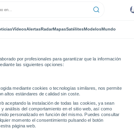
ticias
Vídeos
Alertas
Radar
Mapas
Satélites
Modelos
Mundo
borado por profesionales para garantizar que la información
ediante las siguientes opciones:
pson
ecogida mediante cookies o tecnologías similares, nos permite
on altos estándares de calidad sin coste.
n - NT
eb aceptando la instalación de todas las cookies, ya sean
 y análisis del comportamiento en el sitio web, así como
...
ntenido personalizado en función del mismo. Puedes consultar
alquier momento el consentimiento pulsando el botón
Por hora
uestra página web.
Intervalos nubosos en las
próximas horas