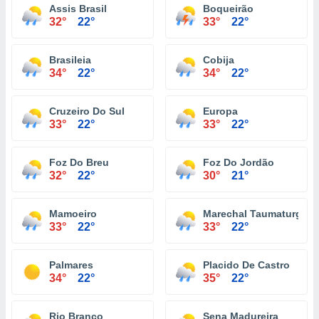
Assis Brasil
Boqueirão
32°
22°
33°
22°
Brasileia
Cobija
34°
22°
34°
22°
Cruzeiro Do Sul
Europa
33°
22°
33°
22°
Foz Do Breu
Foz Do Jordão
32°
22°
30°
21°
Mamoeiro
Marechal Taumaturgo
33°
22°
33°
22°
Palmares
Placido De Castro
34°
22°
35°
22°
Rio Branco
Sena Madureira