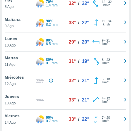
70%
ublicidad y
12
-
32
32°
/
22°
1.4 mm
km/h
8 Ago
do en
 mismo.
Mañana
90%
11
-
34
33°
/
22°
sultar más
8.2 mm
km/h
9 Ago
 en nuestra
 Cookies
y
Lunes
80%
9
-
21
ualquier
29°
/
20°
6.5 mm
km/h
10 Ago
ento
 botón
Martes
80%
8
-
22
31°
/
19°
ación de
0.1 mm
km/h
11 Ago
kies
 disponible
Miércoles
5
-
18
e nuestra
32°
/
21°
km/h
12 Ago
.
Jueves
IVAMENTE,
4
-
12
33°
/
21°
km/h
13 Ago
as
Viernes
60%
7
-
20
33°
/
22°
 a cookies
0.7 mm
km/h
14 Ago
 no aceptar