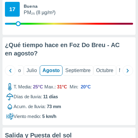
ados con el
Buena
 seleccionar
17
o.
PM₂₅ (8 µg/m³)
calización
precisa e
ión mediante
¿Qué tiempo hace en Foz Do Breu - AC
, publicidad
en
agosto
?
dos,
 publicidad
,
yo
Junio
Julio
Agosto
Septiembre
Octubre
Noviemb
ón de
 desarrollo
s.
T. Media:
25°C
Max.:
31°C
Min:
20°C
tros 1199
Días de lluvia:
11
días
ios
Acum. de lluvia:
73 mm
Viento medio:
5 km/h
Salida y Puesta del sol