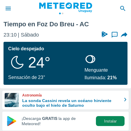
Tiempo en Foz Do Breu - AC
privacidad
23:10
Sábado
...
o de
om.uy
com.uy) ha
Cielo despejado
ado por
24°
es para
ue la
 que se
Menguante
e calidad.
Sensación de 23°
Iluminada:
21%
eder a este
ediante las
opciones:
Astronomía
La sonda Cassini revela un océano hirviente
ookies y
oculto bajo el hielo de Saturno
e forma
¡Descarga
GRATIS
la app de
Instalar
d digital
Meteored!
ada, basada