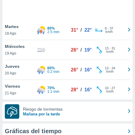
ste abono
 botón
.
Martes
80%
6
-
37
31°
/
22°
nto,
2.5 mm
km/h
18 Ago
cios
Miércoles
kies,
13
-
31
26°
/
19°
km/h
19 Ago
ores únicos
as similares
nar,
Jueves
60%
13
-
34
26°
/
16°
rocesar
0.2 mm
km/h
20 Ago
onales como
 este sitio
Viernes
recciones IP
70%
10
-
27
28°
/
16°
1.1 mm
km/h
21 Ago
ficadores de
 posible
s
Riesgo de tormentas
 traten tus
Mañana por la tarde
nales en
 interés
go a lo que
Gráficas del tiempo
nerte. Para